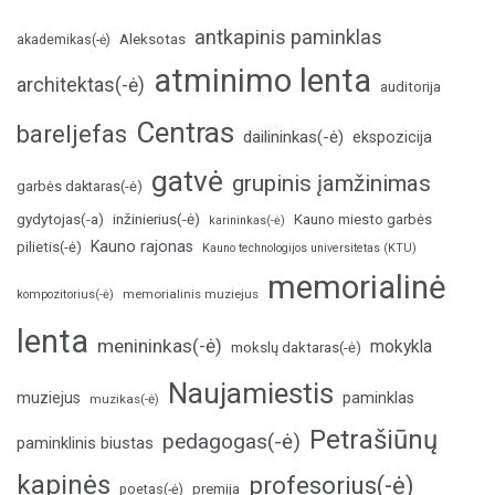
antkapinis paminklas
Aleksotas
akademikas(-ė)
atminimo lenta
architektas(-ė)
auditorija
Centras
bareljefas
dailininkas(-ė)
ekspozicija
gatvė
grupinis įamžinimas
garbės daktaras(-ė)
inžinierius(-ė)
gydytojas(-a)
Kauno miesto garbės
karininkas(-ė)
Kauno rajonas
pilietis(-ė)
Kauno technologijos universitetas (KTU)
memorialinė
memorialinis muziejus
kompozitorius(-ė)
lenta
menininkas(-ė)
mokykla
mokslų daktaras(-ė)
Naujamiestis
muziejus
paminklas
muzikas(-ė)
Petrašiūnų
pedagogas(-ė)
paminklinis biustas
kapinės
profesorius(-ė)
poetas(-ė)
premija