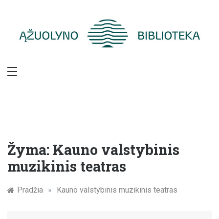
Skip
to
content
Žymūs Kauno
žmonės: atminimo
įamžinimas
Žyma:
Kauno valstybinis
muzikinis teatras
Pradžia
»
Kauno valstybinis muzikinis teatras