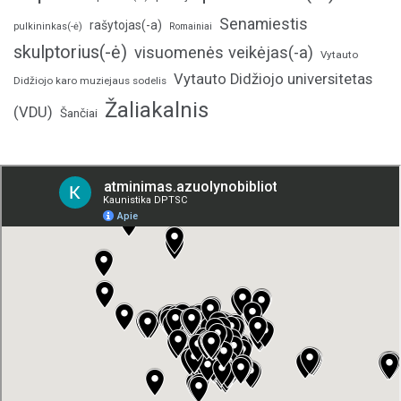
Senamiestis
rašytojas(-a)
pulkininkas(-ė)
Romainiai
skulptorius(-ė)
visuomenės veikėjas(-a)
Vytauto
Vytauto Didžiojo universitetas
Didžiojo karo muziejaus sodelis
Žaliakalnis
(VDU)
Šančiai