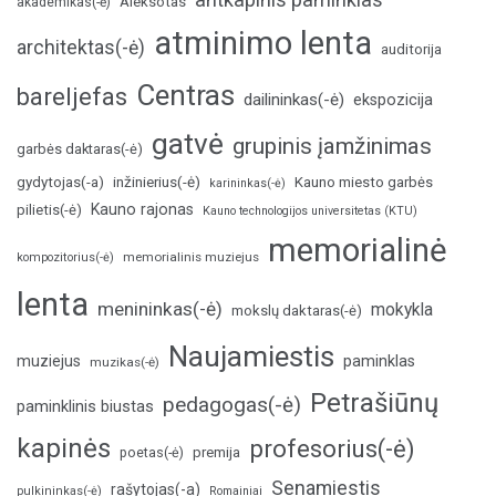
Aleksotas
akademikas(-ė)
atminimo lenta
architektas(-ė)
auditorija
Centras
bareljefas
dailininkas(-ė)
ekspozicija
gatvė
grupinis įamžinimas
garbės daktaras(-ė)
inžinierius(-ė)
gydytojas(-a)
Kauno miesto garbės
karininkas(-ė)
Kauno rajonas
pilietis(-ė)
Kauno technologijos universitetas (KTU)
memorialinė
memorialinis muziejus
kompozitorius(-ė)
lenta
menininkas(-ė)
mokykla
mokslų daktaras(-ė)
Naujamiestis
muziejus
paminklas
muzikas(-ė)
Petrašiūnų
pedagogas(-ė)
paminklinis biustas
kapinės
profesorius(-ė)
poetas(-ė)
premija
Senamiestis
rašytojas(-a)
pulkininkas(-ė)
Romainiai