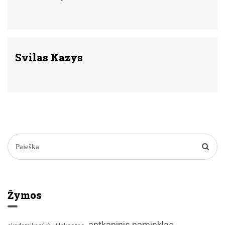
Svilas Kazys
Žymos
antkapinis paminklas