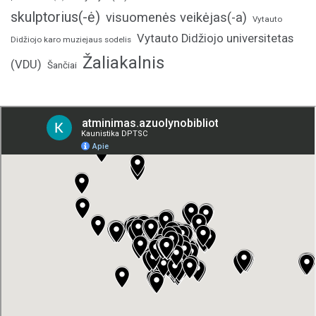
skulptorius(-ė)
visuomenės veikėjas(-a)
Vytauto
Vytauto Didžiojo universitetas
Didžiojo karo muziejaus sodelis
Žaliakalnis
(VDU)
Šančiai