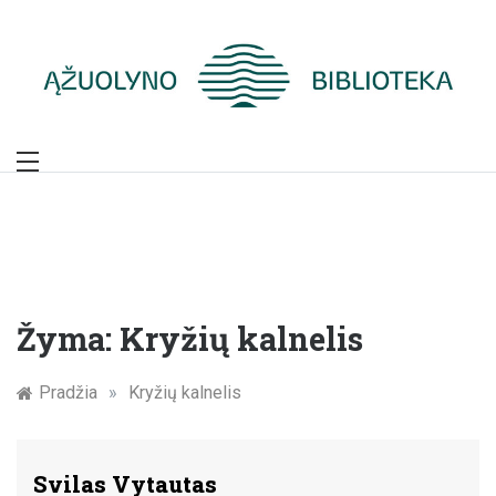
Skip
to
content
Žymūs Kauno
žmonės: atminimo
įamžinimas
Žyma:
Kryžių kalnelis
Pradžia
»
Kryžių kalnelis
Svilas Vytautas