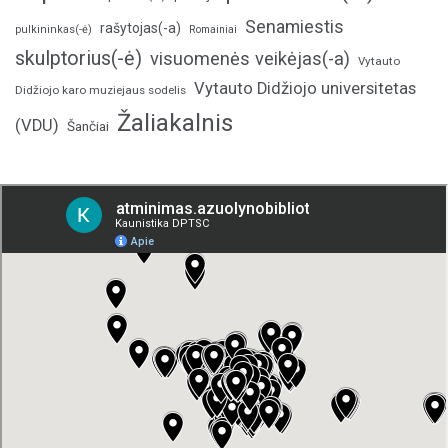
Senamiestis
rašytojas(-a)
pulkininkas(-ė)
Romainiai
skulptorius(-ė)
visuomenės veikėjas(-a)
Vytauto
Vytauto Didžiojo universitetas
Didžiojo karo muziejaus sodelis
Žaliakalnis
(VDU)
Šančiai