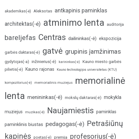
antkapinis paminklas
Aleksotas
akademikas(-ė)
atminimo lenta
architektas(-ė)
auditorija
Centras
bareljefas
dailininkas(-ė)
ekspozicija
gatvė
grupinis įamžinimas
garbės daktaras(-ė)
inžinierius(-ė)
gydytojas(-a)
Kauno miesto garbės
karininkas(-ė)
Kauno rajonas
pilietis(-ė)
Kauno technologijos universitetas (KTU)
memorialinė
memorialinis muziejus
kompozitorius(-ė)
lenta
menininkas(-ė)
mokykla
mokslų daktaras(-ė)
Naujamiestis
muziejus
paminklas
muzikas(-ė)
Petrašiūnų
pedagogas(-ė)
paminklinis biustas
kapinės
profesorius(-ė)
poetas(-ė)
premija