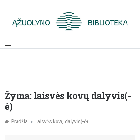
Skip
to
content
Žymūs Kauno
žmonės: atminimo
įamžinimas
Žyma:
laisvės kovų dalyvis(-
ė)
Pradžia
»
laisvės kovų dalyvis(-ė)