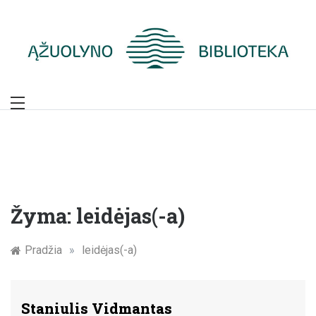
Skip
to
content
Žymūs Kauno
žmonės: atminimo
įamžinimas
Žyma:
leidėjas(-a)
Pradžia
»
leidėjas(-a)
Staniulis Vidmantas