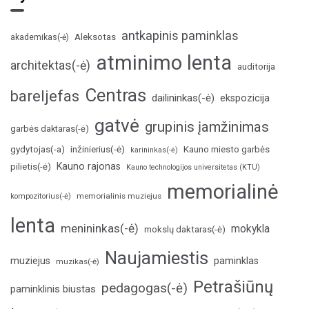
antkapinis paminklas
Aleksotas
akademikas(-ė)
atminimo lenta
architektas(-ė)
auditorija
Centras
bareljefas
dailininkas(-ė)
ekspozicija
gatvė
grupinis įamžinimas
garbės daktaras(-ė)
inžinierius(-ė)
gydytojas(-a)
Kauno miesto garbės
karininkas(-ė)
Kauno rajonas
pilietis(-ė)
Kauno technologijos universitetas (KTU)
memorialinė
memorialinis muziejus
kompozitorius(-ė)
lenta
menininkas(-ė)
mokykla
mokslų daktaras(-ė)
Naujamiestis
muziejus
paminklas
muzikas(-ė)
Petrašiūnų
pedagogas(-ė)
paminklinis biustas