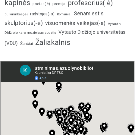
kapinės
profesorius(-ė)
poetas(-ė)
premija
Senamiestis
rašytojas(-a)
pulkininkas(-ė)
Romainiai
skulptorius(-ė)
visuomenės veikėjas(-a)
Vytauto
Vytauto Didžiojo universitetas
Didžiojo karo muziejaus sodelis
Žaliakalnis
(VDU)
Šančiai