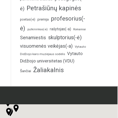
Petrašiūnų kapinės
ė)
profesorius(-
poetas(-ė)
premija
ė)
rašytojas(-a)
pulkininkas(-ė)
Romainiai
skulptorius(-ė)
Senamiestis
visuomenės veikėjas(-a)
Vytauto
Vytauto
Didžiojo karo muziejaus sodelis
Didžiojo universitetas (VDU)
Žaliakalnis
Šančiai