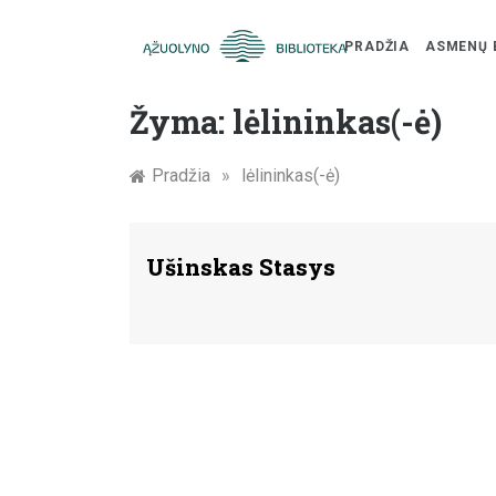
PRADŽIA
ASMENŲ 
Skip
Žymūs
to
Žyma:
lėlininkas(-ė)
content
Kauno
Pradžia
»
lėlininkas(-ė)
žmonės:
atminimo
Ušinskas Stasys
įamžinimas