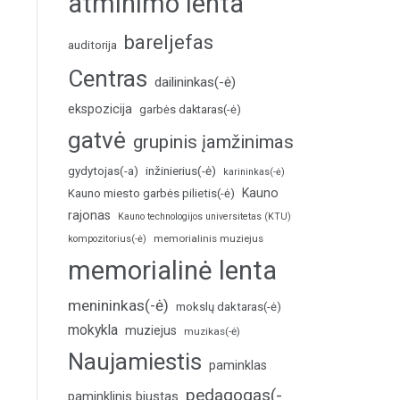
atminimo lenta
bareljefas
auditorija
Centras
dailininkas(-ė)
ekspozicija
garbės daktaras(-ė)
gatvė
grupinis įamžinimas
inžinierius(-ė)
gydytojas(-a)
karininkas(-ė)
Kauno
Kauno miesto garbės pilietis(-ė)
rajonas
Kauno technologijos universitetas (KTU)
memorialinis muziejus
kompozitorius(-ė)
memorialinė lenta
menininkas(-ė)
mokslų daktaras(-ė)
mokykla
muziejus
muzikas(-ė)
Naujamiestis
paminklas
pedagogas(-
paminklinis biustas