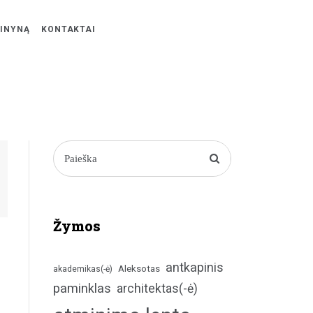
ŽINYNĄ
KONTAKTAI
Žymos
antkapinis
Aleksotas
akademikas(-ė)
paminklas
architektas(-ė)