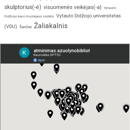
skulptorius(-ė)
visuomenės veikėjas(-a)
Vytauto
Vytauto Didžiojo universitetas
Didžiojo karo muziejaus sodelis
Žaliakalnis
(VDU)
Šančiai