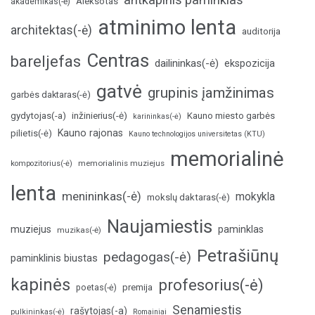
Aleksotas
akademikas(-ė)
atminimo lenta
architektas(-ė)
auditorija
Centras
bareljefas
dailininkas(-ė)
ekspozicija
gatvė
grupinis įamžinimas
garbės daktaras(-ė)
inžinierius(-ė)
gydytojas(-a)
Kauno miesto garbės
karininkas(-ė)
Kauno rajonas
pilietis(-ė)
Kauno technologijos universitetas (KTU)
memorialinė
memorialinis muziejus
kompozitorius(-ė)
lenta
menininkas(-ė)
mokykla
mokslų daktaras(-ė)
Naujamiestis
muziejus
paminklas
muzikas(-ė)
Petrašiūnų
pedagogas(-ė)
paminklinis biustas
kapinės
profesorius(-ė)
poetas(-ė)
premija
Senamiestis
rašytojas(-a)
pulkininkas(-ė)
Romainiai