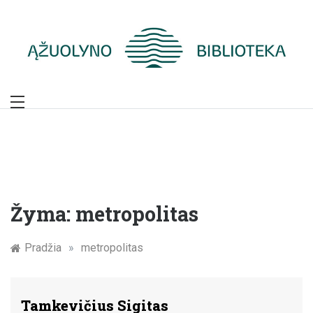
Skip
to
content
Žymūs Kauno
žmonės: atminimo
įamžinimas
Žyma:
metropolitas
Pradžia
»
metropolitas
Tamkevičius Sigitas