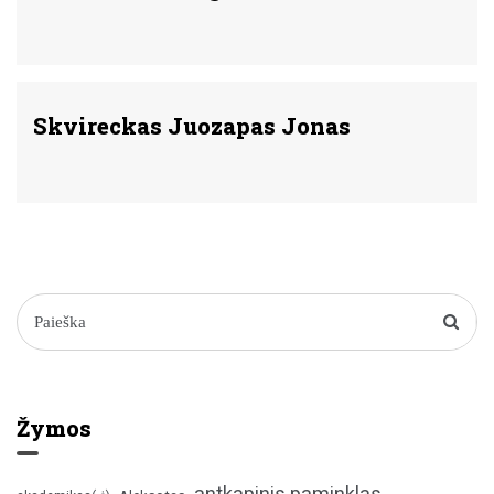
Skvireckas Juozapas Jonas
Žymos
antkapinis paminklas