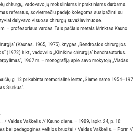
bių chirurgų, vadovavo jų moksliniams ir praktiniams darbams.
mas referatus, sovietmečiu padėjo kolegoms susipažinti su
tyviai dalyvavo visuose chirurgų suvažiavimuose.
m. – profesoriaus vardas. Tais pačiais metais išrinktas Kauno
hirurgija“ (Kaunas, 1965, 1975), knygas „Bendrosios chirurgijos
“ (1972) ir kt., vadovėlio „Klinikinė chirurgija“ bendraautorius.
perpylimas“, 1967 m. – monografiją apie savo mokytoją „Vladas
aičių g. 12 prikabinta memorialinė lenta: „Šiame name 1954–19
as Šiurkus“.
.
 / Valdas Vaškelis // Kauno diena. – 1989, lapkr. 24, p. 18.
s bei pedagoginės veiklos bruožai / Valdas Vaškelis. – Portr. //