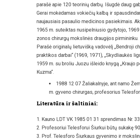
parašė apie 120 teorinių darbų. Išugdė daug ga
Gerai mokėdamas vokiečių kalbą ir spausdinda
naujausiais pasaulio medicinos pasiekimais. Ak
1965 m. suteiktas nusipelniusio gydytojo, 1969 
zonos chirurgų mokslinės draugijos pirmininku.
Parašė originalų lietuvišką vadovėlį „Bendroji c
praktikos darbai“ (1969, 1971), „Skydliaukės ligos
1959 m. su broliu Juozu išleido knygą „Kraujo 
Kuzma“.
1988 12 07 Žaliakalnyje, ant namo Žem
m. gyveno chirurgas, profesorius Telesfor
Literatūra ir šaltiniai:
Kauno LDT VK 1985 01 31 sprendimas Nr. 33
Profesoriui Telesforui Šiurkui būtų sukakę 90…
Prof. Telesforo Šiurkaus gyvenimo ir mokslinė