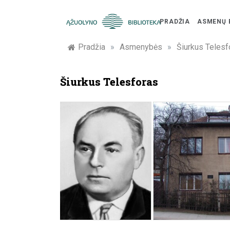
Skip
to
PRADŽIA
ASMENŲ 
content
Žymūs
Pradžia
»
Asmenybės
»
Šiurkus Telesf
Kauno
Šiurkus Telesforas
žmonės:
atminimo
įamžinimas