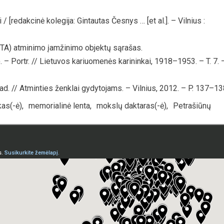
/ [redakcinė kolegija: Gintautas Česnys … [et al.]. – Vilnius :
TA) atminimo įamžinimo objektų sąrašas.
– Portr. // Lietuvos kariuomenės karininkai, 1918–1953. – T. 7. 
avad. // Atminties ženklai gydytojams. – Vilnius, 2012. – P. 137–13
as(-ė)
,
memorialinė lenta
,
mokslų daktaras(-ė)
,
Petrašiūnų