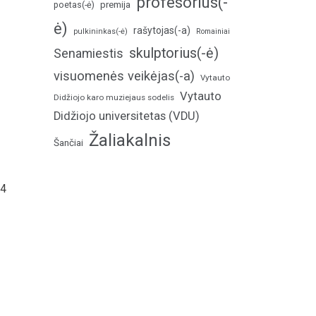
profesorius(-
poetas(-ė)
premija
ė)
rašytojas(-a)
pulkininkas(-ė)
Romainiai
skulptorius(-ė)
Senamiestis
visuomenės veikėjas(-a)
Vytauto
Vytauto
Didžiojo karo muziejaus sodelis
Didžiojo universitetas (VDU)
Žaliakalnis
Šančiai
74