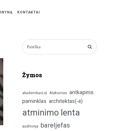
ŽINYNĄ
KONTAKTAI
Žymos
antkapinis
Aleksotas
akademikas(-ė)
paminklas
architektas(-ė)
atminimo lenta
bareljefas
auditorija