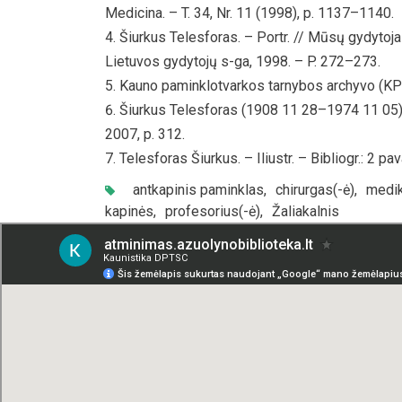
Medicina. – T. 34, Nr. 11 (1998), p. 1137–1140.
Šiurkus Telesforas. – Portr. // Mūsų gydytojai 
Lietuvos gydytojų s-ga, 1998. – P. 272–273.
Kauno paminklotvarkos tarnybos archyvo (KP
Šiurkus Telesforas (1908 11 28–1974 11 05). 
2007, p. 312.
Telesforas Šiurkus. – Iliustr. – Bibliogr.: 2 p
antkapinis paminklas
,
chirurgas(-ė)
,
medik
kapinės
,
profesorius(-ė)
,
Žaliakalnis