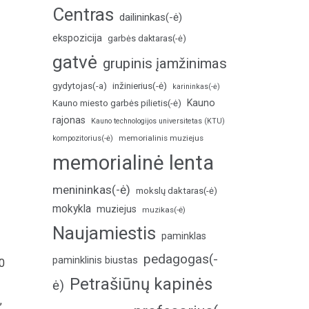
Centras
dailininkas(-ė)
ekspozicija
garbės daktaras(-ė)
gatvė
grupinis įamžinimas
inžinierius(-ė)
gydytojas(-a)
karininkas(-ė)
Kauno
Kauno miesto garbės pilietis(-ė)
rajonas
Kauno technologijos universitetas (KTU)
memorialinis muziejus
kompozitorius(-ė)
memorialinė lenta
menininkas(-ė)
mokslų daktaras(-ė)
mokykla
muziejus
muzikas(-ė)
Naujamiestis
paminklas
pedagogas(-
paminklinis biustas
0
Petrašiūnų kapinės
ė)
,