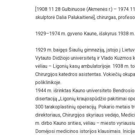
[1908 11 28 Gulbinuose (Akmenės r.) – 1974 11
skulptorė Dalia Palukaitienė], chirurgas, profe
1929–1974 m. gyveno Kaune, išskyrus 1938 m.
1929 m. baigęs Šiaulių gimnaziją, įstojo į Liet
Vytauto Didžiojo universitetą ir Vlado Kuzmos kv
vėliau – Ligonių kasų ambulatorijoje. 1938 m. t
Chirurgijos katedros asistentas. Vokiečių okupac
poliklinikoje.
1944 m. išrinktas Kauno universiteto Bendrosios
disertaciją „Ligonių kraujospūdžio pakitimai o
300 tarakoplastinių operacijų. Pokario metais t
direktoriaus, Chirurgijos skyriaus vedėjo, Medi
m. dirbo Kauno srities, vėliau – miesto vyriausiu
Domėjosi medicinos istorijos klausimais. Inicij