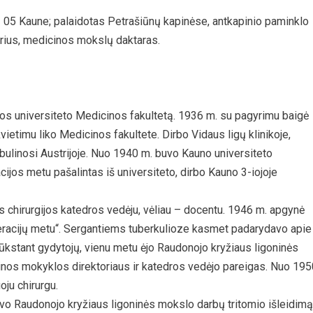
 05 Kaune; palaidotas Petrašiūnų kapinėse, antkapinio paminklo
sorius, medicinos mokslų daktaras.
uvos universiteto Medicinos fakultetą. 1936 m. su pagyrimu baigė
ietimu liko Medicinos fakultete. Dirbo Vidaus ligų klinikoje,
obulinosi Austrijoje. Nuo 1940 m. buvo Kauno universiteto
ijos metu pašalintas iš universiteto, dirbo Kauno 3-iojoje
 chirurgijos katedros vedėju, vėliau – docentu. 1946 m. apgynė
peracijų metu“. Sergantiems tuberkulioze kasmet padarydavo apie
rūkstant gydytojų, vienu metu ėjo Raudonojo kryžiaus ligoninės
cinos mokyklos direktoriaus ir katedros vedėjo pareigas. Nuo 195
oju chirurgu.
avo Raudonojo kryžiaus ligoninės mokslo darbų tritomio išleidimą