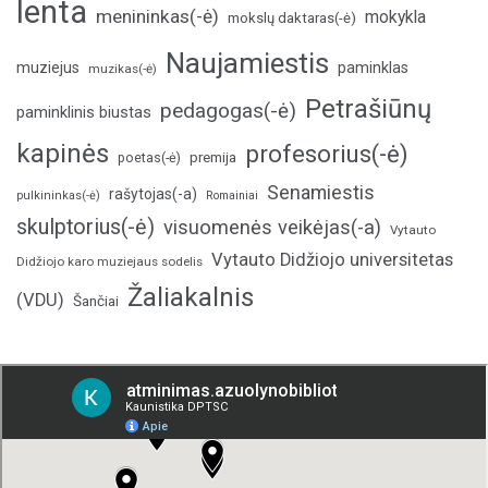
lenta
menininkas(-ė)
mokykla
mokslų daktaras(-ė)
Naujamiestis
muziejus
paminklas
muzikas(-ė)
Petrašiūnų
pedagogas(-ė)
paminklinis biustas
kapinės
profesorius(-ė)
poetas(-ė)
premija
Senamiestis
rašytojas(-a)
pulkininkas(-ė)
Romainiai
skulptorius(-ė)
visuomenės veikėjas(-a)
Vytauto
Vytauto Didžiojo universitetas
Didžiojo karo muziejaus sodelis
Žaliakalnis
(VDU)
Šančiai