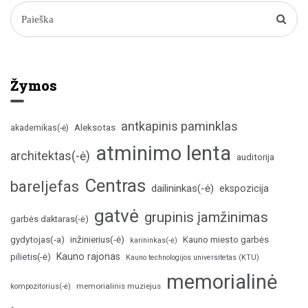
Žymos
antkapinis paminklas
Aleksotas
akademikas(-ė)
atminimo lenta
architektas(-ė)
auditorija
Centras
bareljefas
dailininkas(-ė)
ekspozicija
gatvė
grupinis įamžinimas
garbės daktaras(-ė)
inžinierius(-ė)
gydytojas(-a)
Kauno miesto garbės
karininkas(-ė)
Kauno rajonas
pilietis(-ė)
Kauno technologijos universitetas (KTU)
memorialinė
memorialinis muziejus
kompozitorius(-ė)