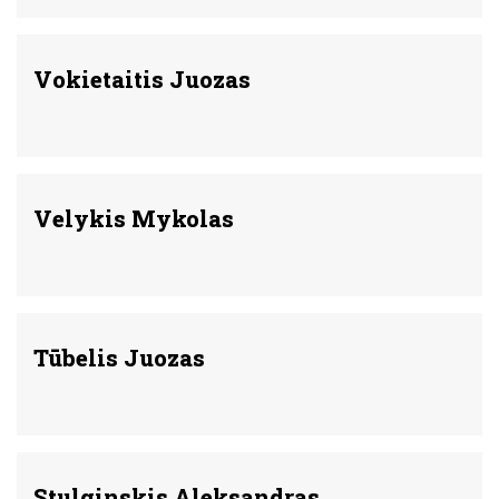
Vokietaitis Juozas
Velykis Mykolas
Tūbelis Juozas
Stulginskis Aleksandras