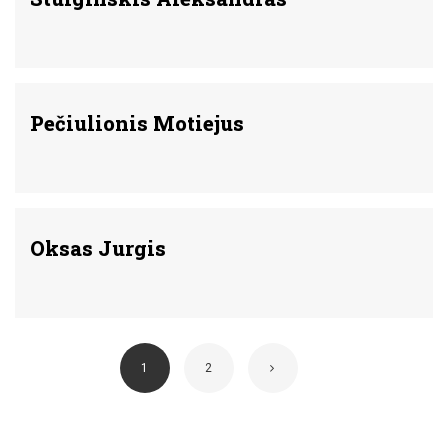
Pečiulionis Motiejus
Oksas Jurgis
1
2