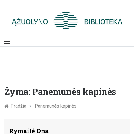
Skip
to
content
Žymūs Kauno
žmonės: atminimo
įamžinimas
Žyma:
Panemunės kapinės
Pradžia
»
Panemunės kapinės
Rymaitė Ona