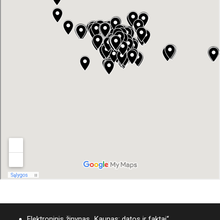
Elektroninis žinynas „Kaunas: datos ir faktai“