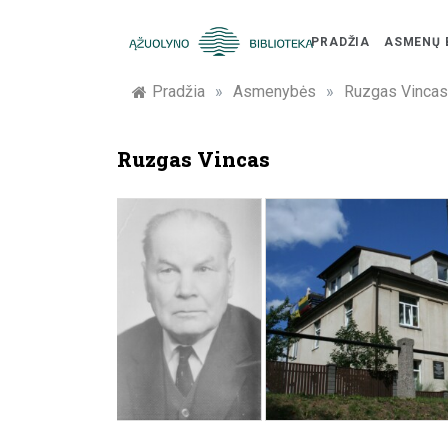
Skip
to
PRADŽIA
ASMENŲ 
content
Žymūs
Pradžia
»
Asmenybės
»
Ruzgas Vincas
Kauno
Ruzgas Vincas
žmonės:
atminimo
įamžinimas