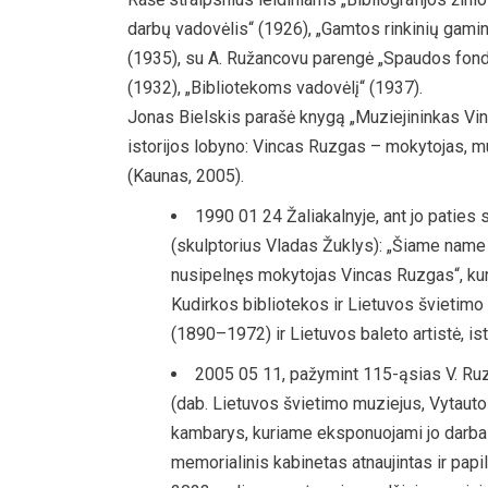
darbų vadovėlis“ (1926), „Gamtos rinkinių gamin
(1935), su A. Ružancovu parengė „Spaudos fond
(1932), „Bibliotekoms vadovėlį“ (1937).
Jonas Bielskis parašė knygą „Muziejininkas Vinc
istorijos lobyno: Vincas Ruzgas – mokytojas, m
(Kaunas, 2005).
1990 01 24 Žaliakalnyje, ant jo paties 
(skulptorius Vladas Žuklys): „Šiame nam
nusipelnęs mokytojas Vincas Ruzgas“, ku
Kudirkos bibliotekos ir Lietuvos švietimo
(1890–1972) ir Lietuvos baleto artistė, ist
2005 05 11, pažymint 115-ąsias V. Ru
(dab. Lietuvos švietimo muziejus, Vytauto
kambarys, kuriame eksponuojami jo darbai, 
memorialinis kabinetas atnaujintas ir papi