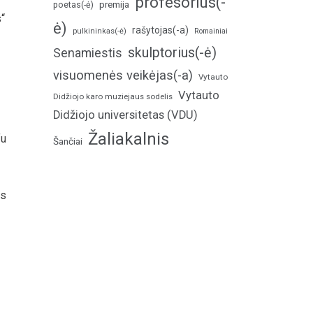
profesorius(-
poetas(-ė)
premija
s“
ė)
rašytojas(-a)
pulkininkas(-ė)
Romainiai
skulptorius(-ė)
Senamiestis
visuomenės veikėjas(-a)
Vytauto
Vytauto
Didžiojo karo muziejaus sodelis
Didžiojo universitetas (VDU)
Žaliakalnis
fu
Šančiai
as