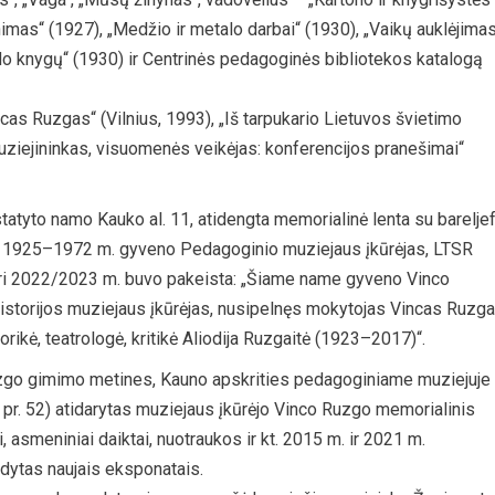
imas“ (1927), „Medžio ir metalo darbai“ (1930), „Vaikų auklėjima
o knygų“ (1930) ir Centrinės pedagoginės bibliotekos katalogą
as Ruzgas“ (Vilnius, 1993), „Iš tarpukario Lietuvos švietimo
uziejininkas, visuomenės veikėjas: konferencijos pranešimai“
statyto namo Kauko al. 11, atidengta memorialinė lenta su barelje
e 1925–1972 m. gyveno Pedagoginio muziejaus įkūrėjas, LTSR
ri 2022/2023 m. buvo pakeista: „Šiame name gyveno Vinco
 istorijos muziejaus įkūrėjas, nusipelnęs mokytojas Vincas Ruzg
orikė, teatrologė, kritikė Aliodija Ruzgaitė (1923–2017)“.
zgo gimimo metines, Kauno apskrities pedagoginiame muziejuje
 pr. 52) atidarytas muziejaus įkūrėjo Vinco Ruzgo memorialinis
asmeniniai daiktai, nuotraukos ir kt. 2015 m. ir 2021 m.
ldytas naujais eksponatais.