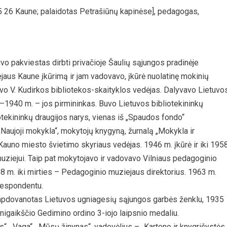
5 26 Kaune; palaidotas Petrašiūnų kapinėse], pedagogas,
uvo pakviestas dirbti privačioje Šaulių sąjungos pradinėje
jaus Kaune įkūrimą ir jam vadovavo, įkūrė nuolatinę mokinių
 V. Kudirkos bibliotekos-skaityklos vedėjas. Dalyvavo Lietuvo
–1940 m. – jos pirmininkas. Buvo Lietuvos bibliotekininkų
otekininkų draugijos narys, vienas iš „Spaudos fondo“
 „Naujoji mokykla“, mokytojų knygyną, žurnalą „Mokykla ir
uno miesto švietimo skyriaus vedėjas. 1946 m. įkūrė ir iki 195
ziejui. Taip pat mokytojavo ir vadovavo Vilniaus pedagoginio
8 m. iki mirties – Pedagoginio muziejaus direktorius. 1963 m.
orespondentu.
apdovanotas Lietuvos ugniagesių sąjungos garbės ženklu, 1935
nigaikščio Gedimino ordino 3-iojo laipsnio medaliu.
os“, „Vaga“, „Mūsų žinynas“, vadovėlius – „Kartono ir knygrišystės