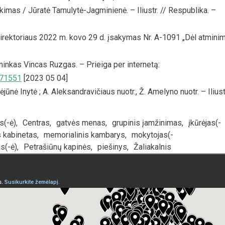
imas / Jūratė Tamulytė-Jagminienė. – Iliustr. // Respublika. –
irektoriaus 2022 m. kovo 29 d. įsakymas Nr. A-1091 „Dėl atmini
ninkas Vincas Ruzgas. – Prieiga per internetą:
671551
[2023 05 04]
jūnė Inytė ; A. Aleksandravičiaus nuotr., Ž. Amelyno nuotr. – Iliust
s(-ė)
,
Centras
,
gatvės menas
,
grupinis įamžinimas
,
įkūrėjas(-
s kabinetas
,
memorialinis kambarys
,
mokytojas(-
s(-ė)
,
Petrašiūnų kapinės
,
piešinys
,
Žaliakalnis