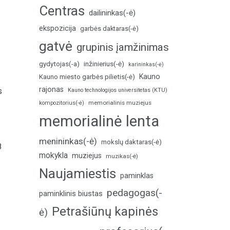
Centras
dailininkas(-ė)
ekspozicija
garbės daktaras(-ė)
gatvė
grupinis įamžinimas
inžinierius(-ė)
gydytojas(-a)
karininkas(-ė)
Kauno
Kauno miesto garbės pilietis(-ė)
rajonas
s
Kauno technologijos universitetas (KTU)
memorialinis muziejus
kompozitorius(-ė)
memorialinė lenta
menininkas(-ė)
mokslų daktaras(-ė)
8
mokykla
muziejus
muzikas(-ė)
Naujamiestis
paminklas
pedagogas(-
paminklinis biustas
Petrašiūnų kapinės
ė)