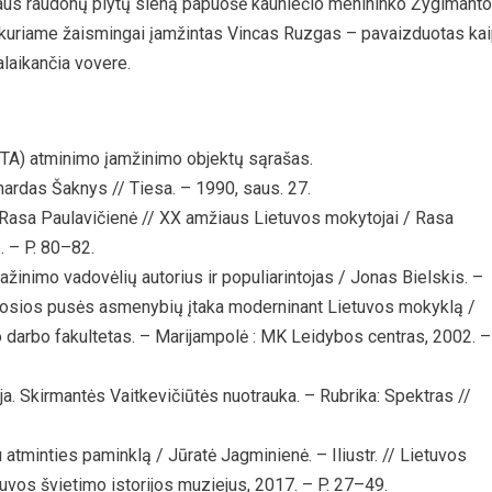
aus raudonų plytų sieną papuošė kauniečio menininko Žygimanto
kuriame žaismingai įamžintas Vincas Ruzgas – pavaizduotas ka
alaikančia vovere.
TA) atminimo įamžinimo objektų sąrašas.
rnardas Šaknys // Tiesa. – 1990, saus. 27.
Rasa Paulavičienė // XX amžiaus Lietuvos mokytojai / Rasa
. – P. 80–82.
inimo vadovėlių autorius ir populiarintojas / Jonas Bielskis. –
irmosios pusės asmenybių įtaka moderninant Lietuvos mokyklą /
io darbo fakultetas. – Marijampolė : MK Leidybos centras, 2002. –
. Skirmantės Vaitkevičiūtės nuotrauka. – Rubrika: Spektras //
 atminties paminklą / Jūratė Jagminienė. – Iliustr. // Lietuvos
tuvos švietimo istorijos muziejus, 2017. – P. 27–49.