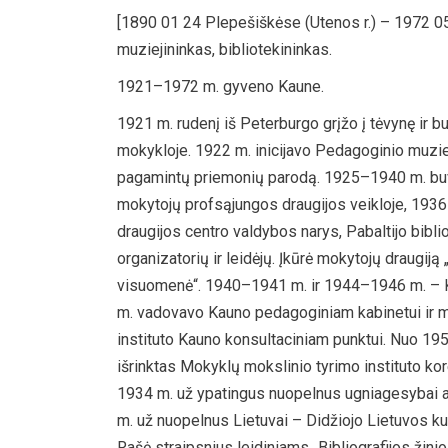
[1890 01 24 Plepešiškėse (Utenos r.) – 1972 0
muziejininkas, bibliotekininkas.
1921–1972 m. gyveno Kaune.
1921 m. rudenį iš Peterburgo grįžo į tėvynę ir b
mokykloje. 1922 m. inicijavo Pedagoginio muzie
pagamintų priemonių parodą. 1925–1940 m. buvo
mokytojų profsąjungos draugijos veikloje, 1936
draugijos centro valdybos narys, Pabaltijo bibli
organizatorių ir leidėjų. Įkūrė mokytojų draugiją
visuomenė“. 1940–1941 m. ir 1944–1946 m. – Ka
m. vadovavo Kauno pedagoginiam kabinetui ir mu
instituto Kauno konsultaciniam punktui. Nuo 195
išrinktas Mokyklų mokslinio tyrimo instituto k
1934 m. už ypatingus nuopelnus ugniagesybai 
m. už nuopelnus Lietuvai – Didžiojo Lietuvos ku
Rašė straipsnius leidiniams „Bibliografijos žini