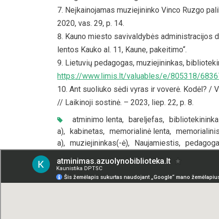
Neįkainojamas muziejininko Vinco Ruzgo palik
2020, vas. 29, p. 14.
Kauno miesto savivaldybės administracijos d
lentos Kauko al. 11, Kaune, pakeitimo“.
Lietuvių pedagogas, muziejininkas, biblioteki
https://www.limis.lt/valuables/e/805318/683
Ant suoliuko sėdi vyras ir voverė. Kodėl? / Vė
// Laikinoji sostinė. – 2023, liep. 22, p. 8.
atminimo lenta
,
bareljefas
,
bibliotekininka
a)
,
kabinetas
,
memorialinė lenta
,
memorialini
a)
,
muziejininkas(-ė)
,
Naujamiestis
,
pedagoga