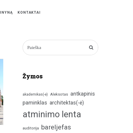
ŽINYNĄ
KONTAKTAI
Žymos
antkapinis
Aleksotas
akademikas(-ė)
paminklas
architektas(-ė)
atminimo lenta
bareljefas
auditorija