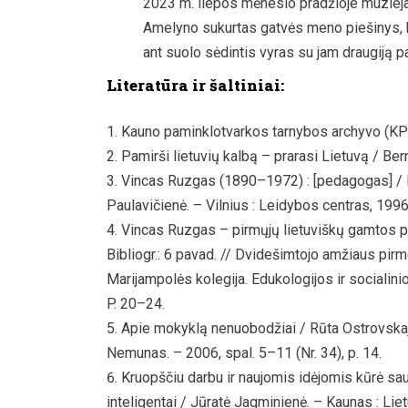
2023 m. liepos mėnesio pradžioje muziej
Amelyno sukurtas gatvės meno piešinys, 
ant suolo sėdintis vyras su jam draugiją p
Literatūra ir šaltiniai:
Kauno paminklotvarkos tarnybos archyvo (KP
Pamirši lietuvių kalbą – prarasi Lietuvą / Be
Vincas Ruzgas (1890–1972) : [pedagogas] / 
Paulavičienė. – Vilnius : Leidybos centras, 1996
Vincas Ruzgas – pirmųjų lietuviškų gamtos paž
Bibliogr.: 6 pavad. // Dvidešimtojo amžiaus p
Marijampolės kolegija. Edukologijos ir socialin
P. 20–24.
Apie mokyklą nenuobodžiai / Rūta Ostrovskaja
Nemunas. – 2006, spal. 5–11 (Nr. 34), p. 14.
Kruopščiu darbu ir naujomis idėjomis kūrė sau
inteligentai / Jūratė Jagminienė. – Kaunas : Lie