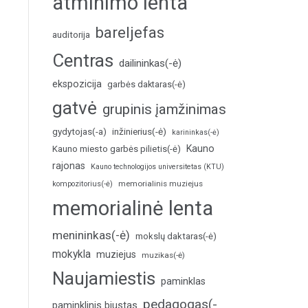
atminimo lenta
bareljefas
auditorija
Centras
dailininkas(-ė)
ekspozicija
garbės daktaras(-ė)
gatvė
grupinis įamžinimas
inžinierius(-ė)
gydytojas(-a)
karininkas(-ė)
Kauno
Kauno miesto garbės pilietis(-ė)
rajonas
Kauno technologijos universitetas (KTU)
memorialinis muziejus
kompozitorius(-ė)
memorialinė lenta
menininkas(-ė)
mokslų daktaras(-ė)
mokykla
muziejus
muzikas(-ė)
Naujamiestis
paminklas
pedagogas(-
paminklinis biustas