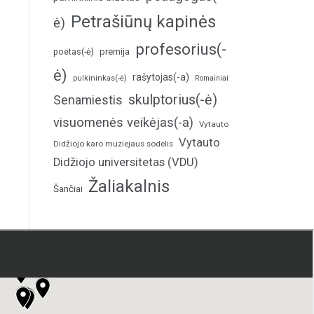
Petrašiūnų kapinės
ė)
profesorius(-
poetas(-ė)
premija
ė)
rašytojas(-a)
pulkininkas(-ė)
Romainiai
skulptorius(-ė)
Senamiestis
visuomenės veikėjas(-a)
Vytauto
Vytauto
Didžiojo karo muziejaus sodelis
Didžiojo universitetas (VDU)
Žaliakalnis
Šančiai