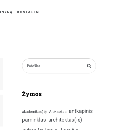
ŽINYNĄ
KONTAKTAI
Žymos
antkapinis
Aleksotas
akademikas(-ė)
paminklas
architektas(-ė)