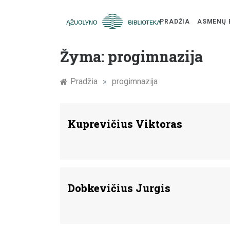
PRADŽIA
ASMENŲ 
Skip
Žymūs
to
Žyma:
progimnazija
content
Kauno
Pradžia
»
progimnazija
žmonės:
atminimo
Kuprevičius Viktoras
įamžinimas
Dobkevičius Jurgis