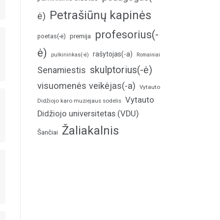
Petrašiūnų kapinės
ė)
profesorius(-
poetas(-ė)
premija
ė)
rašytojas(-a)
pulkininkas(-ė)
Romainiai
skulptorius(-ė)
Senamiestis
visuomenės veikėjas(-a)
Vytauto
Vytauto
Didžiojo karo muziejaus sodelis
Didžiojo universitetas (VDU)
Žaliakalnis
Šančiai