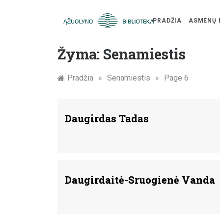
PRADŽIA
ASMENŲ 
Skip
Žymūs
to
Žyma:
Senamiestis
content
Kauno
Pradžia
»
Senamiestis
»
Page 6
žmonės:
atminimo
Daugirdas Tadas
įamžinimas
Daugirdaitė-Sruogienė Vanda