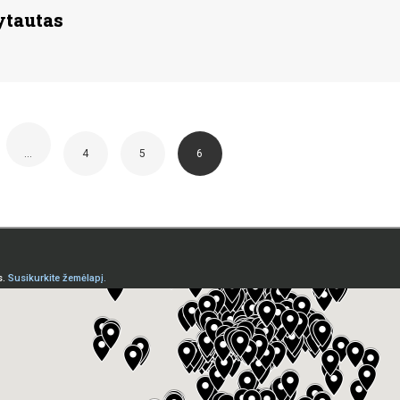
ytautas
…
4
5
6