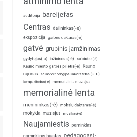
atminimo lenta
bareljefas
auditorija
Centras
dailininkas(-ė)
ekspozicija
garbės daktaras(-ė)
gatvė
grupinis įamžinimas
inžinierius(-ė)
gydytojas(-a)
karininkas(-ė)
Kauno
Kauno miesto garbės pilietis(-ė)
rajonas
Kauno technologijos universitetas (KTU)
memorialinis muziejus
kompozitorius(-ė)
memorialinė lenta
menininkas(-ė)
mokslų daktaras(-ė)
mokykla
muziejus
muzikas(-ė)
Naujamiestis
paminklas
pedagogas(-
paminklinis biustas