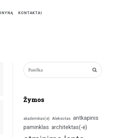
ŽINYNĄ
KONTAKTAI
Žymos
antkapinis
Aleksotas
akademikas(-ė)
paminklas
architektas(-ė)