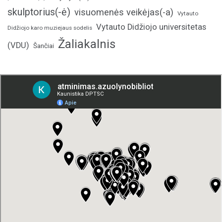
skulptorius(-ė)
visuomenės veikėjas(-a)
Vytauto
Vytauto Didžiojo universitetas
Didžiojo karo muziejaus sodelis
Žaliakalnis
(VDU)
Šančiai