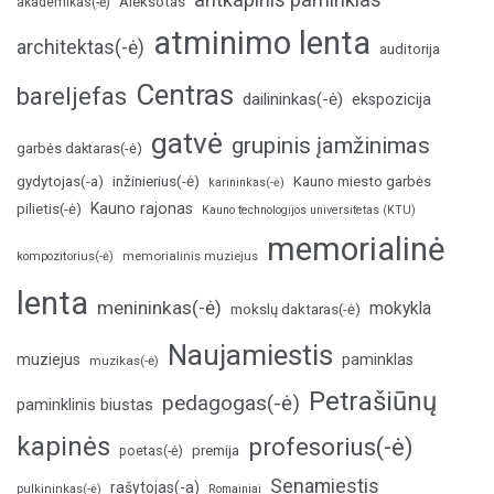
Aleksotas
akademikas(-ė)
atminimo lenta
architektas(-ė)
auditorija
Centras
bareljefas
dailininkas(-ė)
ekspozicija
gatvė
grupinis įamžinimas
garbės daktaras(-ė)
inžinierius(-ė)
gydytojas(-a)
Kauno miesto garbės
karininkas(-ė)
Kauno rajonas
pilietis(-ė)
Kauno technologijos universitetas (KTU)
memorialinė
memorialinis muziejus
kompozitorius(-ė)
lenta
menininkas(-ė)
mokykla
mokslų daktaras(-ė)
Naujamiestis
muziejus
paminklas
muzikas(-ė)
Petrašiūnų
pedagogas(-ė)
paminklinis biustas
kapinės
profesorius(-ė)
poetas(-ė)
premija
Senamiestis
rašytojas(-a)
pulkininkas(-ė)
Romainiai