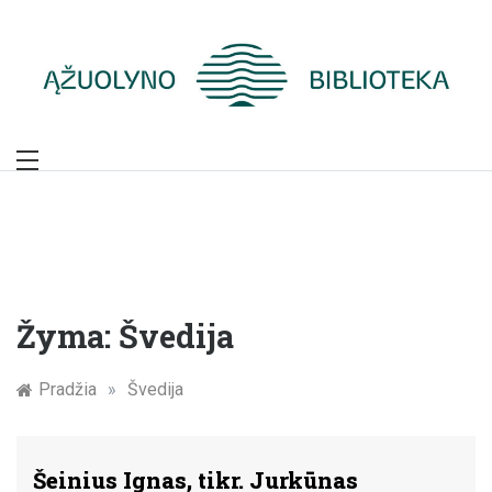
Skip
to
content
Žymūs Kauno
žmonės: atminimo
įamžinimas
Žyma:
Švedija
Pradžia
»
Švedija
Šeinius Ignas, tikr. Jurkūnas