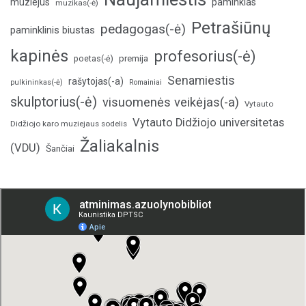
muziejus
paminklas
muzikas(-ė)
Petrašiūnų
pedagogas(-ė)
paminklinis biustas
kapinės
profesorius(-ė)
poetas(-ė)
premija
Senamiestis
rašytojas(-a)
pulkininkas(-ė)
Romainiai
skulptorius(-ė)
visuomenės veikėjas(-a)
Vytauto
Vytauto Didžiojo universitetas
Didžiojo karo muziejaus sodelis
Žaliakalnis
(VDU)
Šančiai