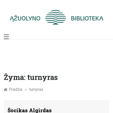
Skip
to
content
Žymūs Kauno
žmonės: atminimo
įamžinimas
Žyma:
turnyras
Pradžia
»
turnyras
Šocikas Algirdas