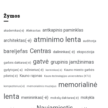
Žymos
antkapinis paminklas
Aleksotas
akademikas(-ė)
atminimo lenta
architektas(-ė)
auditorija
Centras
bareljefas
dailininkas(-ė)
ekspozicija
gatvė
grupinis įamžinimas
garbės daktaras(-ė)
inžinierius(-ė)
gydytojas(-a)
Kauno miesto garbės
karininkas(-ė)
Kauno rajonas
pilietis(-ė)
Kauno technologijos universitetas (KTU)
memorialinė
memorialinis muziejus
kompozitorius(-ė)
lenta
menininkas(-ė)
mokykla
mokslų daktaras(-ė)
Naujamiestis