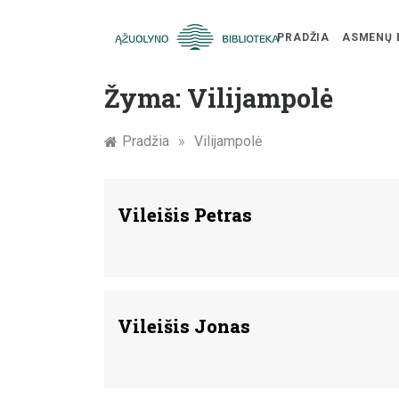
PRADŽIA
ASMENŲ 
Skip
Žymūs
to
Žyma:
Vilijampolė
content
Kauno
Pradžia
»
Vilijampolė
žmonės:
atminimo
Vileišis Petras
įamžinimas
Vileišis Jonas