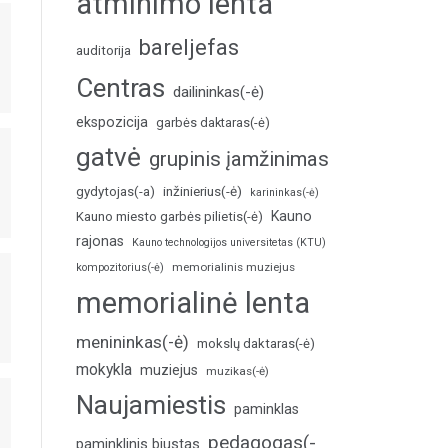
atminimo lenta
bareljefas
auditorija
Centras
dailininkas(-ė)
ekspozicija
garbės daktaras(-ė)
gatvė
grupinis įamžinimas
inžinierius(-ė)
gydytojas(-a)
karininkas(-ė)
Kauno
Kauno miesto garbės pilietis(-ė)
rajonas
Kauno technologijos universitetas (KTU)
memorialinis muziejus
kompozitorius(-ė)
memorialinė lenta
menininkas(-ė)
mokslų daktaras(-ė)
mokykla
muziejus
muzikas(-ė)
Naujamiestis
paminklas
pedagogas(-
paminklinis biustas