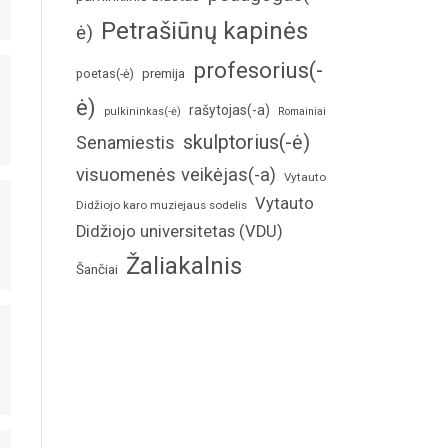
Petrašiūnų kapinės
ė)
profesorius(-
poetas(-ė)
premija
ė)
rašytojas(-a)
pulkininkas(-ė)
Romainiai
skulptorius(-ė)
Senamiestis
visuomenės veikėjas(-a)
Vytauto
Vytauto
Didžiojo karo muziejaus sodelis
Didžiojo universitetas (VDU)
Žaliakalnis
Šančiai