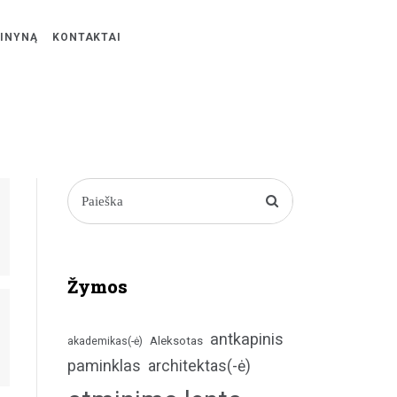
ŽINYNĄ
KONTAKTAI
Žymos
antkapinis
Aleksotas
akademikas(-ė)
paminklas
architektas(-ė)