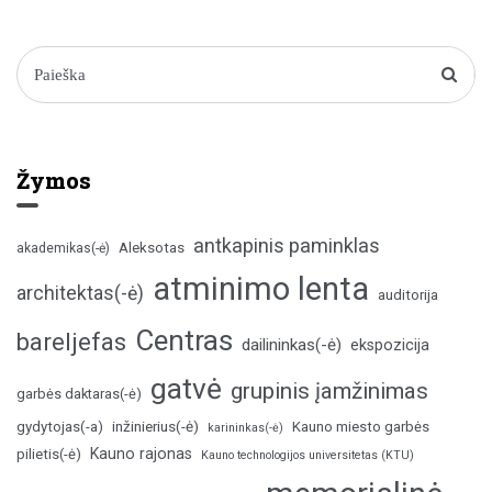
Žymos
antkapinis paminklas
Aleksotas
akademikas(-ė)
atminimo lenta
architektas(-ė)
auditorija
Centras
bareljefas
dailininkas(-ė)
ekspozicija
gatvė
grupinis įamžinimas
garbės daktaras(-ė)
inžinierius(-ė)
gydytojas(-a)
Kauno miesto garbės
karininkas(-ė)
Kauno rajonas
pilietis(-ė)
Kauno technologijos universitetas (KTU)