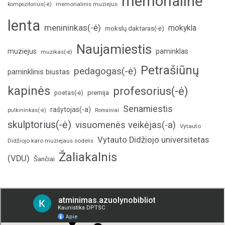
memorialinė
memorialinis muziejus
kompozitorius(-ė)
lenta
menininkas(-ė)
mokykla
mokslų daktaras(-ė)
Naujamiestis
muziejus
paminklas
muzikas(-ė)
Petrašiūnų
pedagogas(-ė)
paminklinis biustas
kapinės
profesorius(-ė)
poetas(-ė)
premija
Senamiestis
rašytojas(-a)
pulkininkas(-ė)
Romainiai
skulptorius(-ė)
visuomenės veikėjas(-a)
Vytauto
Vytauto Didžiojo universitetas
Didžiojo karo muziejaus sodelis
Žaliakalnis
(VDU)
Šančiai