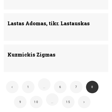
Lastas Adomas, tikr. Lastauskas
Kuzmickis Zigmas
1
…
6
7
8
9
10
…
15