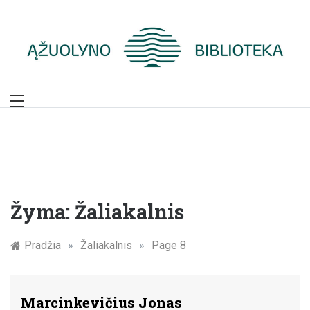
Skip
to
content
Žymūs Kauno
žmonės: atminimo
įamžinimas
Žyma:
Žaliakalnis
Pradžia
»
Žaliakalnis
»
Page 8
Marcinkevičius Jonas