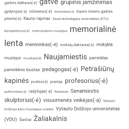
gatvė
grupinis įamžinimas
garbės daktaras(-ė)
inžinierius(-ė)
gydytojas(-a)
Kauno miesto garbės
karininkas(-ė)
Kauno rajonas
pilietis(-ė)
Kauno technologijos universitetas (KTU)
memorialinė
memorialinis muziejus
kompozitorius(-ė)
lenta
menininkas(-ė)
mokykla
mokslų daktaras(-ė)
Naujamiestis
muziejus
paminklas
muzikas(-ė)
Petrašiūnų
pedagogas(-ė)
paminklinis biustas
kapinės
profesorius(-ė)
poetas(-ė)
premija
Senamiestis
rašytojas(-a)
pulkininkas(-ė)
Romainiai
skulptorius(-ė)
visuomenės veikėjas(-a)
Vytauto
Vytauto Didžiojo universitetas
Didžiojo karo muziejaus sodelis
Žaliakalnis
(VDU)
Šančiai