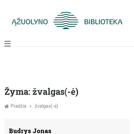
Skip
to
content
Žymūs Kauno
žmonės: atminimo
įamžinimas
Žyma:
žvalgas(-ė)
Pradžia
»
žvalgas(-ė)
Budrys Jonas