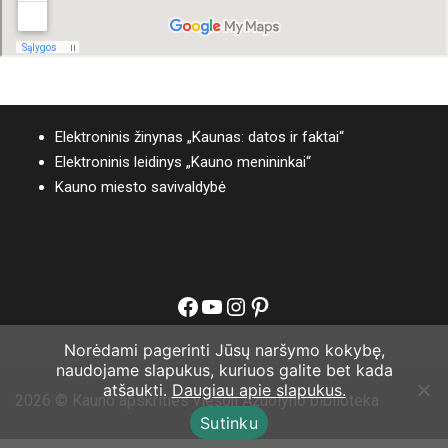
Elektroninis žinynas „Kaunas: datos ir faktai“
Elektroninis leidinys „Kauno menininkai“
Kauno miesto savivaldybė
Facebook
YouTube
Instagram
Pinterest
Norėdami pagerinti Jūsų naršymo kokybę,
naudojame slapukus, kuriuos galite bet kada
atšaukti.
Daugiau apie slapukus.
2026 © Kauno apskrities viešoji Ąžuolyno biblioteka
Sutinku