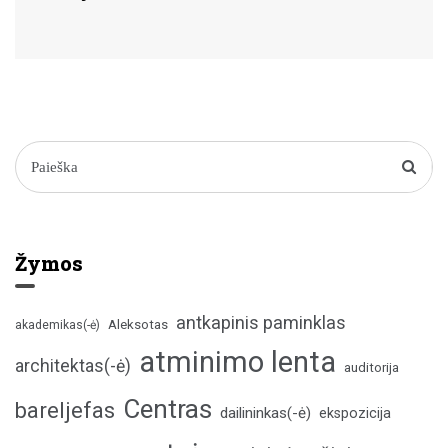
Žymos
antkapinis paminklas
Aleksotas
akademikas(-ė)
atminimo lenta
architektas(-ė)
auditorija
Centras
bareljefas
dailininkas(-ė)
ekspozicija