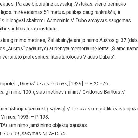
kties. Parašė biografinę apysaką „Vytukas: vieno berniuko
s ligos, mirė eidamas 51 metus, palikęs daug rankraščių ir
vūs ir lengvai skaitomi. Asmeninis V. Dubo archyvas saugomas
bos ir literatūros institute.
sias gimimo metines, Žaliakalnyje ant jo namo Aušros g. 37 (dab.
os „Aušros“ padalinys) atidengta memorialinė lenta: „Šiame nam
versiteto profesorius, literatūrologas Vladas Dubas“.
ampolė] : „Dirvos“ b-vės leidinys, [1929]. – P. 25–26.
kas: gimimo 100-ąsias metines minint / Gvidonas Bartkus //
mės istorijos paminklų sąrašą] // Lietuvos respublikos istorijos i
Vilnius, 1993. – P. 198.
TA) atminimo įamžinimo objektų sąrašas.
007 05 09 įsakymas Nr. A-1554.