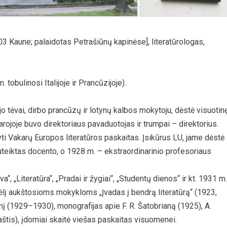
 03 Kaune; palaidotas Petrašiūnų kapinėse], literatūrologas,
obulinosi Italijoje ir Prancūzijoje).
o tėvai, dirbo prancūzų ir lotynų kalbos mokytoju, dėstė visuotin
arojoje buvo direktoriaus pavaduotojas ir trumpai – direktorius.
i Vakarų Europos literatūros paskaitas. Įsikūrus LU, jame dėstė
uteiktas docento, o 1928 m. – ekstraordinarinio profesoriaus
, „Literatūra“, „Pradai ir žygiai“, „Studentų dienos“ ir kt. 1931 m.
vėlį aukštosioms mokykloms „Įvadas į bendrą literatūrą“ (1923,
mį (1929–1930), monografijas apie F. R. Šatobrianą (1925), A.
aštis), įdomiai skaitė viešas paskaitas visuomenei.