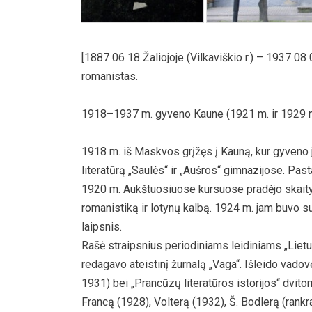
[1887 06 18 Žaliojoje (Vilkaviškio r.) – 1937 08
romanistas.
1918–1937 m. gyveno Kaune (1921 m. ir 1929 m. t
1918 m. iš Maskvos grįžęs į Kauną, kur gyveno j
literatūrą „Saulės“ ir „Aušros“ gimnazijose. Past
1920 m. Aukštuosiuose kursuose pradėjo skaityt
romanistiką ir lotynų kalbą. 1924 m. jam buvo s
laipsnis.
Rašė straipsnius periodiniams leidiniams „Lietuva“
redagavo ateistinį žurnalą „Vaga“. Išleido vado
1931) bei „Prancūzų literatūros istorijos“ dvito
Francą (1928), Volterą (1932), Š. Bodlerą (rankr