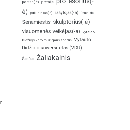
profesorius(-
poetas(-ė)
premija
ė)
rašytojas(-a)
pulkininkas(-ė)
Romainiai
skulptorius(-ė)
Senamiestis
visuomenės veikėjas(-a)
Vytauto
Vytauto
Didžiojo karo muziejaus sodelis
e
Didžiojo universitetas (VDU)
Žaliakalnis
Šančiai
r