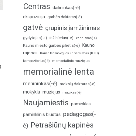
Centras
dailininkas(-ė)
ekspozicija
garbės daktaras(-ė)
gatvė
grupinis įamžinimas
inžinierius(-ė)
gydytojas(-a)
karininkas(-ė)
Kauno
Kauno miesto garbės pilietis(-ė)
rajonas
Kauno technologijos universitetas (KTU)
memorialinis muziejus
kompozitorius(-ė)
ę
memorialinė lenta
menininkas(-ė)
mokslų daktaras(-ė)
mokykla
muziejus
muzikas(-ė)
Naujamiestis
paminklas
pedagogas(-
paminklinis biustas
Petrašiūnų kapinės
ė)