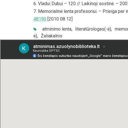
Vladui Dubui – 120 // Laikinoji sostinė. – 2007,
Memorialinė lenta profesoriui. – Prieiga per i
48190
[2010 08 12]
atminimo lenta
,
literatūrologas(-ė)
,
memori
ė)
,
Žaliakalnis