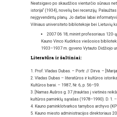
Neatsigavo po skaudžios vienturčio sūnaus nete
istorija“ (1934), novelių bei recenzijų. Palaužta
neįgyvendintų planų. Jo darbai labai informaty
Vilniaus universiteto bibliotekoje bei Lietuvių kal
2007 06 18, minint profesoriaus 120-ą
Kauno Vinco Kudirkos viešosios bibliotek
1933–1937 m. gyveno Vytauto Didžiojo uni
Literatūra ir šaltiniai:
Prof. Vladas Dubas. – Portr. // Dirva. – [Marij
Vladas Dubas – literatūros ir kultūros istori
Kultūros barai. – 1987, Nr. 6, p. 56–59.
[Namas Aušros g. 37 įtrauktas į vietinės reikš
kultūros paminklų sąrašas (1978–1990). D. 1. – 
Kauno paminklotvarkos tarnybos archyvo (KP
Kauno miesto administracijos direktoriaus 2