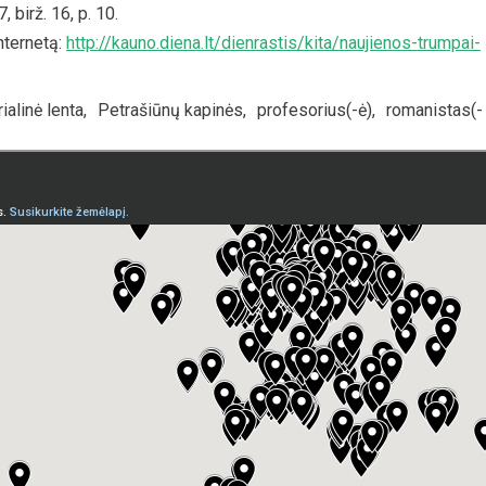
 birž. 16, p. 10.
nternetą:
http://kauno.diena.lt/dienrastis/kita/naujienos-trumpai-
alinė lenta
,
Petrašiūnų kapinės
,
profesorius(-ė)
,
romanistas(-