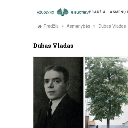
Skip
to
PRADŽIA
ASMENŲ 
content
Žymūs
Pradžia
»
Asmenybės
»
Dubas Vladas
Kauno
Dubas Vladas
žmonės:
atminimo
įamžinimas