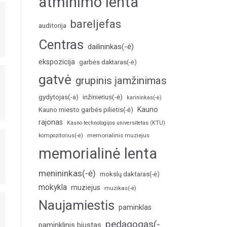
atminimo lenta
bareljefas
auditorija
Centras
dailininkas(-ė)
ekspozicija
garbės daktaras(-ė)
gatvė
grupinis įamžinimas
inžinierius(-ė)
gydytojas(-a)
karininkas(-ė)
Kauno
Kauno miesto garbės pilietis(-ė)
rajonas
Kauno technologijos universitetas (KTU)
memorialinis muziejus
kompozitorius(-ė)
memorialinė lenta
menininkas(-ė)
mokslų daktaras(-ė)
mokykla
muziejus
muzikas(-ė)
Naujamiestis
paminklas
pedagogas(-
paminklinis biustas