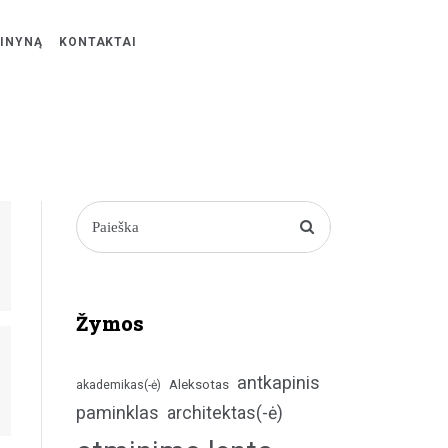
ŽINYNĄ
KONTAKTAI
Žymos
antkapinis
Aleksotas
akademikas(-ė)
paminklas
architektas(-ė)