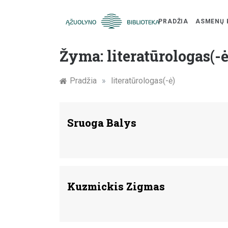
PRADŽIA
ASMENŲ 
Skip
Žymūs
to
Žyma:
literatūrologas(-ė
content
Kauno
Pradžia
»
literatūrologas(-ė)
žmonės:
atminimo
Sruoga Balys
įamžinimas
Kuzmickis Zigmas