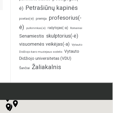
Petrašiūnų kapinės
ė)
profesorius(-
poetas(-ė)
premija
ė)
rašytojas(-a)
pulkininkas(-ė)
Romainiai
skulptorius(-ė)
Senamiestis
visuomenės veikėjas(-a)
Vytauto
Vytauto
Didžiojo karo muziejaus sodelis
Didžiojo universitetas (VDU)
Žaliakalnis
Šančiai