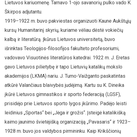
Lietuvos kariuomenę. Tarnavo 1-ojo savanorių pulko vado K.
Škirpos adjutantu.
1919–1922 m. buvo pakviestas organizuoti Kaune Aukštųjų
kursų Humanitarinį skyrių, kuriame vėliau dėstė vokiečių
kalbą ir literatūrą. Įkūrus Lietuvos universitetą, buvo
išrinktas Teologijos-filosofijos fakulteto profesoriumi,
vadovavo Visuotinės literatūros katedrai. 1922 m. J. Eretas
gavo Lietuvos pilietybę ir tapo Lietuvių katalikų mokslo
akademijos (LKMA) nariu. J. Tumo-Vaižganto paskatintas
atkūrė Valančiaus blaivybės judėjimą. Kartu su K. Dineika
įkūrė Lietuvos gimnastikos ir sporto federaciją (LGSF),
prisidėjo prie Lietuvos sporto lygos įkūrimo. Padėjo leisti
leidinius „Sportas“ bei „Jėga ir grožis“. Įsteigė katalikišką
kaimo jaunimo švietėjišką organizaciją „Pavasaris“ ir 1923–
1928 m. buvo jos valdybos pirmininku. Kaip Krikščionių