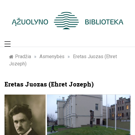
Skip
to
content
Žymūs Kauno
žmonės: atminimo
Pradžia
»
Asmenybės
»
Eretas Juozas (Ehret
Jozeph)
įamžinimas
Eretas Juozas (Ehret Jozeph)