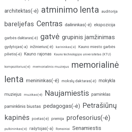
atminimo lenta
architektas(-ė)
auditorija
Centras
bareljefas
dailininkas(-ė)
ekspozicija
gatvė
grupinis įamžinimas
garbės daktaras(-ė)
inžinierius(-ė)
gydytojas(-a)
Kauno miesto garbės
karininkas(-ė)
Kauno rajonas
pilietis(-ė)
Kauno technologijos universitetas (KTU)
memorialinė
memorialinis muziejus
kompozitorius(-ė)
lenta
menininkas(-ė)
mokykla
mokslų daktaras(-ė)
Naujamiestis
muziejus
paminklas
muzikas(-ė)
Petrašiūnų
pedagogas(-ė)
paminklinis biustas
kapinės
profesorius(-ė)
poetas(-ė)
premija
Senamiestis
rašytojas(-a)
pulkininkas(-ė)
Romainiai