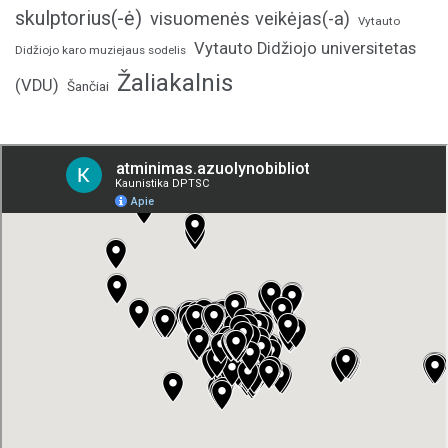
skulptorius(-ė)
visuomenės veikėjas(-a)
Vytauto
Vytauto Didžiojo universitetas
Didžiojo karo muziejaus sodelis
Žaliakalnis
(VDU)
Šančiai