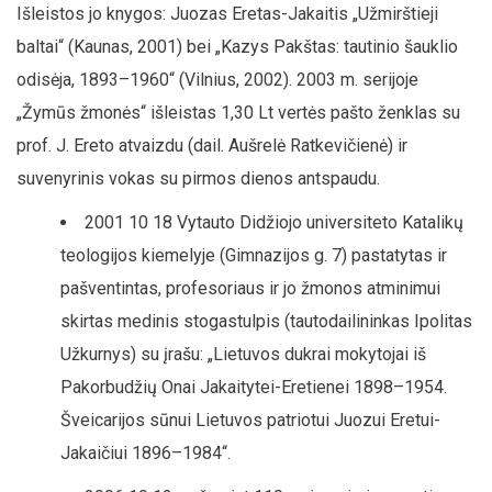
Išleistos jo knygos: Juozas Eretas-Jakaitis „Užmirštieji
baltai“ (Kaunas, 2001) bei „Kazys Pakštas: tautinio šauklio
odisėja, 1893–1960“ (Vilnius, 2002). 2003 m. serijoje
„Žymūs žmonės“ išleistas 1,30 Lt vertės pašto ženklas su
prof. J. Ereto atvaizdu (dail. Aušrelė Ratkevičienė) ir
suvenyrinis vokas su pirmos dienos antspaudu.
2001 10 18 Vytauto Didžiojo universiteto Katalikų
teologijos kiemelyje (Gimnazijos g. 7) pastatytas ir
pašventintas, profesoriaus ir jo žmonos atminimui
skirtas medinis stogastulpis (tautodailininkas Ipolitas
Užkurnys) su įrašu: „Lietuvos dukrai mokytojai iš
Pakorbudžių Onai Jakaitytei-Eretienei 1898–1954.
Šveicarijos sūnui Lietuvos patriotui Juozui Eretui-
Jakaičiui 1896–1984“.