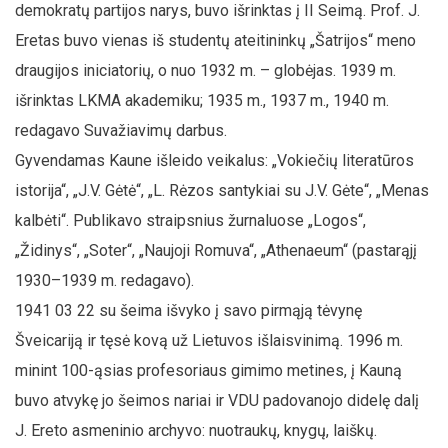
demokratų partijos narys, buvo išrinktas į II Seimą. Prof. J.
Eretas buvo vienas iš studentų ateitininkų „Šatrijos“ meno
draugijos iniciatorių, o nuo 1932 m. – globėjas. 1939 m.
išrinktas LKMA akademiku; 1935 m., 1937 m., 1940 m.
redagavo Suvažiavimų darbus.
Gyvendamas Kaune išleido veikalus: „Vokiečių literatūros
istorija“, „J.V. Gėtė“, „L. Rėzos santykiai su J.V. Gėte“, „Menas
kalbėti“. Publikavo straipsnius žurnaluose „Logos“,
„Židinys“, „Soter“, „Naujoji Romuva“, „Athenaeum“ (pastarąjį
1930–1939 m. redagavo).
1941 03 22 su šeima išvyko į savo pirmąją tėvynę
Šveicariją ir tęsė kovą už Lietuvos išlaisvinimą. 1996 m.
minint 100-ąsias profesoriaus gimimo metines, į Kauną
buvo atvykę jo šeimos nariai ir VDU padovanojo didelę dalį
J. Ereto asmeninio archyvo: nuotraukų, knygų, laiškų.