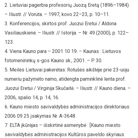
Lietuviai pagerbia profesorių Juozą Eretą (1896–1984).
– Iliustr. // Voruta. – 1997, kovo 22–23, p. 10–11.
Konferencijos, skirtos prof. Juozui Eretui / Aldona
Vasiliauskienė. – Iliustr. // Istorija. – Nr. 49 (2000), p. 122–
123.
Viena Kauno para – 2001 10 19. – Kaunas : Lietuvos
fotomenininkų s-gos Kauno sk., 2001. – P. 30.
Meilės Lietuvai pakerėtas: Rotušės aikštėje prie 23-uoju
numeriu pažymėto namo, atidengta paminklinė lenta prof.
Juozui Eretui / Virginija Skučaitė. – Iliustr. // Kauno diena. –
2006, spalio 14, p. 14, 16.
Kauno miesto savivaldybės administracijos direktoriaus
2006 09 25 įsakymas Nr. A-3648.
ELTA įkūrėjas – išskirtinė asmenybė : [Kauno miesto
savivaldybės administracijos Kultūros paveldo skyriaus