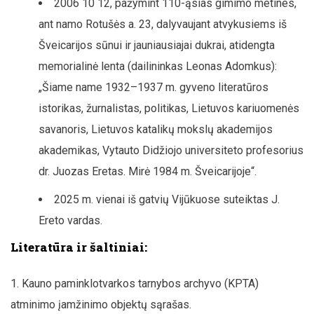
2006 10 12, pažymint 110-ąsias gimimo metines,
ant namo Rotušės a. 23, dalyvaujant atvykusiems iš
Šveicarijos sūnui ir jauniausiajai dukrai, atidengta
memorialinė lenta (dailininkas Leonas Adomkus):
„Šiame name 1932–1937 m. gyveno literatūros
istorikas, žurnalistas, politikas, Lietuvos kariuomenės
savanoris, Lietuvos katalikų mokslų akademijos
akademikas, Vytauto Didžiojo universiteto profesorius
dr. Juozas Eretas. Mirė 1984 m. Šveicarijoje“.
2025 m. vienai iš gatvių Vijūkuose suteiktas J.
Ereto vardas.
Literatūra ir šaltiniai:
Kauno paminklotvarkos tarnybos archyvo (KPTA)
atminimo įamžinimo objektų sąrašas.