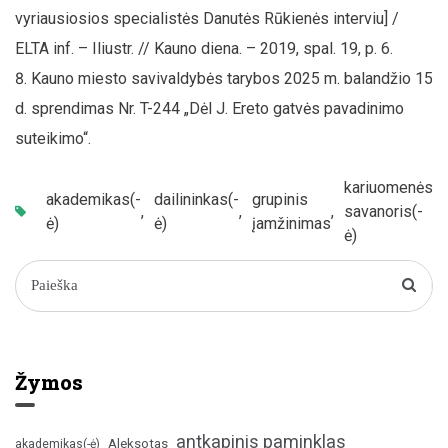
vyriausiosios specialistės Danutės Rūkienės interviu] /
ELTA inf. – Iliustr. // Kauno diena. – 2019, spal. 19, p. 6.
Kauno miesto savivaldybės tarybos 2025 m. balandžio 15
d. sprendimas Nr. T-244 „Dėl J. Ereto gatvės pavadinimo
suteikimo“.
kariuomenės
akademikas(-
dailininkas(-
grupinis
,
,
,
savanoris(-
,
ė)
ė)
įamžinimas
ė)
Žymos
antkapinis paminklas
Aleksotas
akademikas(-ė)