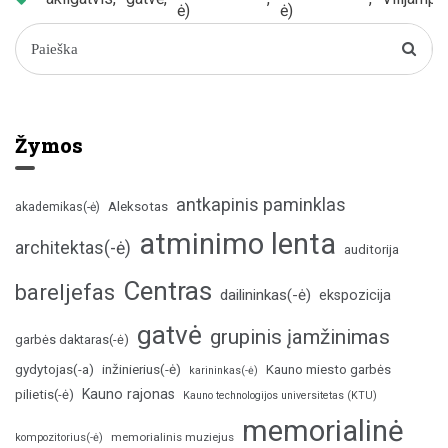
ė)
ė)
Žymos
antkapinis paminklas
Aleksotas
akademikas(-ė)
atminimo lenta
architektas(-ė)
auditorija
Centras
bareljefas
dailininkas(-ė)
ekspozicija
gatvė
grupinis įamžinimas
garbės daktaras(-ė)
inžinierius(-ė)
gydytojas(-a)
Kauno miesto garbės
karininkas(-ė)
Kauno rajonas
pilietis(-ė)
Kauno technologijos universitetas (KTU)
memorialinė
memorialinis muziejus
kompozitorius(-ė)