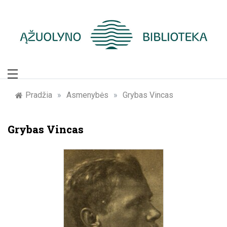
Skip
to
content
Žymūs Kauno
žmonės: atminimo
Pradžia
»
Asmenybės
»
Grybas Vincas
įamžinimas
Grybas Vincas