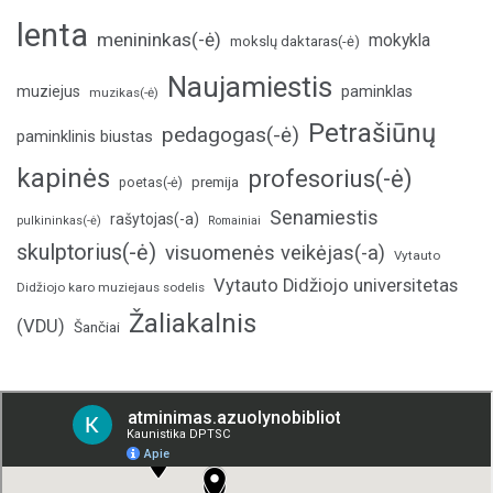
lenta
menininkas(-ė)
mokykla
mokslų daktaras(-ė)
Naujamiestis
muziejus
paminklas
muzikas(-ė)
Petrašiūnų
pedagogas(-ė)
paminklinis biustas
kapinės
profesorius(-ė)
poetas(-ė)
premija
Senamiestis
rašytojas(-a)
pulkininkas(-ė)
Romainiai
skulptorius(-ė)
visuomenės veikėjas(-a)
Vytauto
Vytauto Didžiojo universitetas
Didžiojo karo muziejaus sodelis
Žaliakalnis
(VDU)
Šančiai