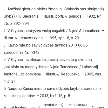
Amžinai giedrios sielos žmogus : (Valanda pas skulptorių
Grybą) / K. Giedraitis. – Iliustr., portr. // Bangos. – 1932, Nr.
36, p. 892–894.
V. Grybas: pasiryžęs viską nugalėti / Nijolė Adomaitienė. –
Iliustr. // Lietuvos rytas. – 1995, spal. 6, p. 29.
Kauno miesto savivaldybės tarybos 2013 06 06
sprendimas Nr. T-343.
V. Grybas : svetimas tarp savų, savas tarp svetimų :
[pokalbis su menotyrininke Nijole Tumėniene / kalbėjosi]
Audronė Jablonskienė. – Iliustr. // Respublika. – 2005, vas.
4, p. 21.
Naujausi Kauno miesto savivaldybės tarybos sprendimai
// Laikinoji sostinė. – 2013, birž. 15, p. 8.
menininkas(-
skulptorius(-
akligatvis
,
gatvė
,
,
,
Vilijampo