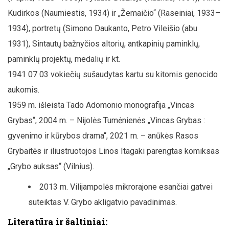
Kudirkos (Naumiestis, 1934) ir „Žemaičio“ (Raseiniai, 1933–
1934), portretų (Simono Daukanto, Petro Vileišio (abu
1931), Sintautų bažnyčios altorių, antkapinių paminklų,
paminklų projektų, medalių ir kt.
1941 07 03 vokiečių sušaudytas kartu su kitomis genocido
aukomis.
1959 m. išleista Tado Adomonio monografija „Vincas
Grybas“, 2004 m. – Nijolės Tumėnienės „Vincas Grybas :
gyvenimo ir kūrybos drama“, 2021 m. – anūkės Rasos
Grybaitės ir iliustruotojos Linos Itagaki parengtas komiksas
„Grybo auksas“ (Vilnius).
2013 m. Vilijampolės mikrorajone esančiai gatvei
suteiktas V. Grybo akligatvio pavadinimas.
Literatūra ir šaltiniai: