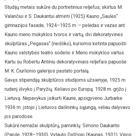
Studijų metais sukūrė du portretinius reljefus, skirtus M.
Valančiui ir S. Daukantui atminti (1925) Kauno „Saulės“
gimnazijos fasade, 1924–1925 m. – pelėdas ir vazas ant
Kauno meno mokyklos tvoros ir vartų, dvi dekoratyvines
skulptūras „Pegasas“ (neišliko), kuriomis ketinta papuošti
Kauno valstybės teatro sodelio ir Meno mokyklos vartus.
Kartu su Robertu Antiniu dekoratyviniais reljefais papuošė
M. K. Čiurlionio galerijos pastato portalą.
Gavęs stipendiją skulptūros studijoms užsienyje, 1925 m.
rudenį išvyko į Paryžių. Keliavo po Europą. 1928 m. grįžo į
Lietuvą. Nepavykus įsikurti Kaune, apsigyveno Jurbarke.
1936 m. įstojo į Lietuvos dailininkų sąjungą, vėliau dalyvavo
jos parodose.
Sukūrė nemažai skulptūrų, paminklų: Simono Daukanto
(Papilė, 1928–1930), Vytauto Didžiojo (Kaunas, 1931), Vinco