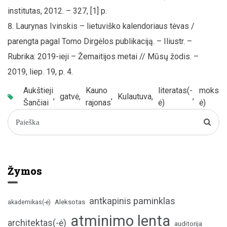
institutas, 2012. – 327, [1] p.
Laurynas Ivinskis – lietuviško kalendoriaus tėvas /
parengta pagal Tomo Dirgėlos publikaciją. – Iliustr. –
Rubrika: 2019-ieji – Žemaitijos metai // Mūsų žodis. –
2019, liep. 19, p. 4.
Aukštieji
Kauno
literatas(-
mokslin
,
gatvė
,
,
Kulautuva
,
,
Šančiai
rajonas
ė)
ė)
Žymos
antkapinis paminklas
Aleksotas
akademikas(-ė)
atminimo lenta
architektas(-ė)
auditorija