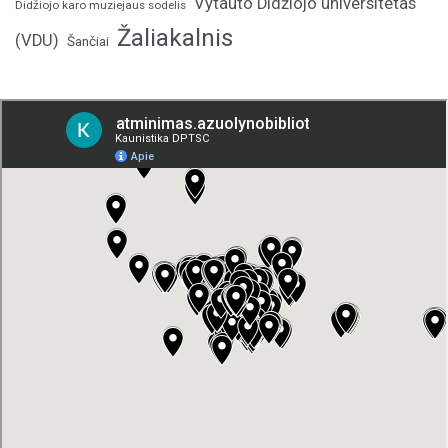
Vytauto Didžiojo universitetas
Didžiojo karo muziejaus sodelis
Žaliakalnis
(VDU)
Šančiai