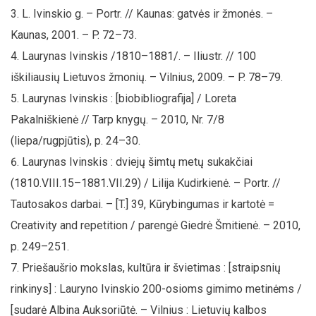
L. Ivinskio g. – Portr. // Kaunas: gatvės ir žmonės. –
Kaunas, 2001. – P. 72–73.
Laurynas Ivinskis /1810–1881/. – Iliustr. // 100
iškiliausių Lietuvos žmonių. – Vilnius, 2009. – P. 78–79.
Laurynas Ivinskis : [biobibliografija] / Loreta
Pakalniškienė // Tarp knygų. – 2010, Nr. 7/8
(liepa/rugpjūtis), p. 24–30.
Laurynas Ivinskis : dviejų šimtų metų sukakčiai
(1810.VIII.15–1881.VII.29) / Lilija Kudirkienė. – Portr. //
Tautosakos darbai. – [T.] 39, Kūrybingumas ir kartotė =
Creativity and repetition / parengė Giedrė Šmitienė. – 2010,
p. 249–251.
Priešaušrio mokslas, kultūra ir švietimas : [straipsnių
rinkinys] : Lauryno Ivinskio 200-osioms gimimo metinėms /
[sudarė Albina Auksoriūtė. – Vilnius : Lietuvių kalbos