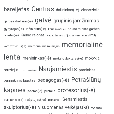
Centras
bareljefas
dailininkas(-ė)
ekspozicija
gatvė
grupinis įamžinimas
garbės daktaras(-ė)
inžinierius(-ė)
gydytojas(-a)
Kauno miesto garbės
karininkas(-ė)
Kauno rajonas
pilietis(-ė)
Kauno technologijos universitetas (KTU)
memorialinė
memorialinis muziejus
kompozitorius(-ė)
lenta
menininkas(-ė)
mokykla
mokslų daktaras(-ė)
Naujamiestis
muziejus
paminklas
muzikas(-ė)
Petrašiūnų
pedagogas(-ė)
paminklinis biustas
kapinės
profesorius(-ė)
poetas(-ė)
premija
Senamiestis
rašytojas(-a)
pulkininkas(-ė)
Romainiai
skulptorius(-ė)
visuomenės veikėjas(-a)
Vytauto