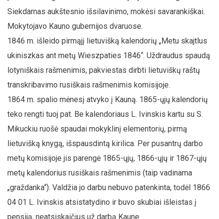
Siekdamas aukštesnio išsilavinimo, mokėsi savarankiškai.
Mokytojavo Kauno gubernijos dvaruose.
1846 m. išleido pirmąjį lietuvišką kalendorių „Metu skajtlus
ukiniszkas ant metų Wieszpaties 1846“. Uždraudus spaudą
lotyniškais rašmenimis, pakviestas dirbti lietuviškų raštų
transkribavimo rusiškais rašmenimis komisijoje.
1864 m. spalio mėnesį atvyko į Kauną. 1865-ųjų kalendorių
teko rengti tuoj pat. Be kalendoriaus L. Ivinskis kartu su S.
Mikuckiu ruošė spaudai mokyklinį elementorių, pirmą
lietuvišką knygą, išspausdintą kirilica. Per pusantrų darbo
metų komisijoje jis parengė 1865-ųjų, 1866-ųjų ir 1867-ųjų
metų kalendorius rusiškais rašmenimis (taip vadinama
„graždanka“). Valdžia jo darbu nebuvo patenkinta, todėl 1866
04 01 L. Ivinskis atsistatydino ir buvo skubiai išleistas į
pensiją, neatsiskaičius už darbą Kaune.