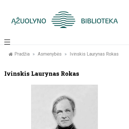
Skip
to
content
Žymūs Kauno
žmonės: atminimo
Pradžia
»
Asmenybės
»
Ivinskis Laurynas Rokas
įamžinimas
Ivinskis Laurynas Rokas