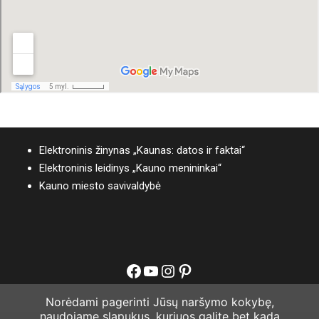
Elektroninis žinynas „Kaunas: datos ir faktai“
Elektroninis leidinys „Kauno menininkai“
Kauno miesto savivaldybė
Facebook
YouTube
Instagram
Pinterest
Norėdami pagerinti Jūsų naršymo kokybę,
naudojame slapukus, kuriuos galite bet kada