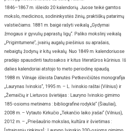
1846–1867 m. išleido 20 kalendorių. Juose teikė gamtos
mokslo, medicinos, sodininkystės žinių, praktiškų patarimų
valstiečiams. 1881 m. baigė rašyti veikalą „Gydymai
žmogaus ir gyvulių paprastų ligų“. Paliko mokslinį veikalą
„Prigimtumenė“, įvairių augalų piešinius su aprašais,
nebaigtų žodynų ir kitų veikalų. Nuo 1849 m. kalendoriuose
pradėjo spausdinti tautosakos ir kitus literatūros kūrinius. Iš
dalies kalendoriai atstojo to meto periodinę spaudą.
1988 m. Vilniuje išleista Danutės Petkevičiūtės monografija
„Laurynas Ivinskis“, 1995 m. – L. Ivinskio raštai (Vilnius) ir
„Žemaičių ir Lietuvos švietėjas : Lauryno Ivinskio gimimo
185-osioms metinėms : bibliografinė rodyklė“ (Šiauliai),
2008 m. – Vytauto Kirkučio „Tekančio laiko įrašai“ (Vilnius),
2012 m. – „Priešaušrio mokslas, kultūra ir švietimas :
[straipsnių rinkinys] : Lauryno Ivinskio 200-osioms gimimo