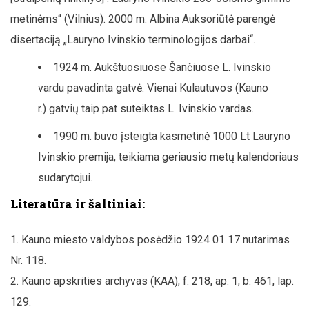
metinėms“ (Vilnius). 2000 m. Albina Auksoriūtė parengė
disertaciją „Lauryno Ivinskio terminologijos darbai“.
1924 m. Aukštuosiuose Šančiuose L. Ivinskio
vardu pavadinta gatvė. Vienai Kulautuvos (Kauno
r.) gatvių taip pat suteiktas L. Ivinskio vardas.
1990 m. buvo įsteigta kasmetinė 1000 Lt Lauryno
Ivinskio premija, teikiama geriausio metų kalendoriaus
sudarytojui.
Literatūra ir šaltiniai:
Kauno miesto valdybos posėdžio 1924 01 17 nutarimas
Nr. 118.
Kauno apskrities archyvas (KAA), f. 218, ap. 1, b. 461, lap.
129.