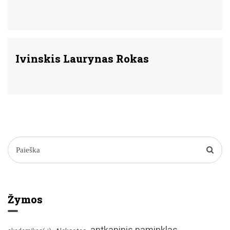
Ivinskis Laurynas Rokas
Žymos
antkapinis paminklas