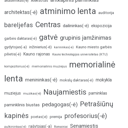
Aleksotas
akademikas(-ė)
atminimo lenta
architektas(-ė)
auditorija
Centras
bareljefas
dailininkas(-ė)
ekspozicija
gatvė
grupinis įamžinimas
garbės daktaras(-ė)
inžinierius(-ė)
gydytojas(-a)
Kauno miesto garbės
karininkas(-ė)
Kauno rajonas
pilietis(-ė)
Kauno technologijos universitetas (KTU)
memorialinė
memorialinis muziejus
kompozitorius(-ė)
lenta
menininkas(-ė)
mokykla
mokslų daktaras(-ė)
Naujamiestis
muziejus
paminklas
muzikas(-ė)
Petrašiūnų
pedagogas(-ė)
paminklinis biustas
kapinės
profesorius(-ė)
poetas(-ė)
premija
Senamiestis
rašytojas(-a)
pulkininkas(-ė)
Romainiai