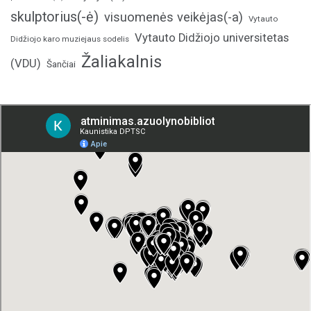
skulptorius(-ė)
visuomenės veikėjas(-a)
Vytauto
Vytauto Didžiojo universitetas
Didžiojo karo muziejaus sodelis
Žaliakalnis
(VDU)
Šančiai