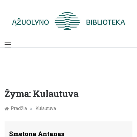
Skip
to
content
Žymūs Kauno
žmonės: atminimo
įamžinimas
Žyma:
Kulautuva
Pradžia
»
Kulautuva
Smetona Antanas