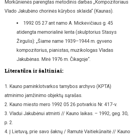
Morkūnienės parengtas metodinis darbas „Kompozitoriaus
Vlado Jakubėno chorinės kūrybos sklaida“ (Kaunas).
1992 05 27 ant namo A. Mickevičiaus g. 45
atidengta memorialinė lenta (skulptorius Stasys
Žirgulis): „Šiame name 1939–1944 m. gyveno
kompozitorius, pianistas, muzikologas Vladas
Jakubėnas. Mirė 1976 m. Čikagoje“.
Literatūra ir šaltiniai:
Kauno paminklotvarkos tarnybos archyvo (KPTA)
atminimo įamžinimo objektų sąrašas.
Kauno miesto mero 1992 05 26 potvarkis Nr. 417-v.
Vladui Jakubėnui atminti // Kauno laikas. – 1992, geg. 30,
p. 2.
Į Lietuvą, prie savo šaknų / Ramutė Vaitiekūnaitė // Kauno