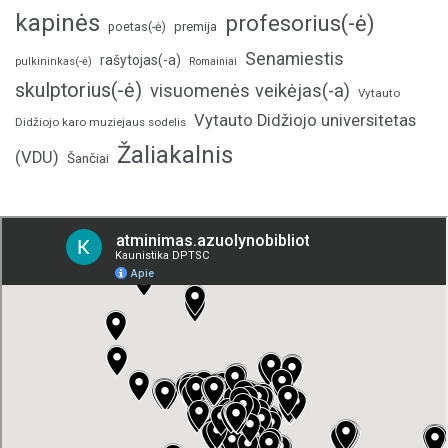
kapinės
profesorius(-ė)
poetas(-ė)
premija
Senamiestis
rašytojas(-a)
pulkininkas(-ė)
Romainiai
skulptorius(-ė)
visuomenės veikėjas(-a)
Vytauto
Vytauto Didžiojo universitetas
Didžiojo karo muziejaus sodelis
Žaliakalnis
(VDU)
Šančiai