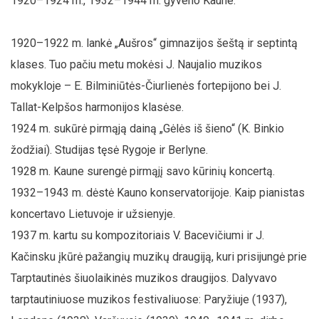
1920–1924 m., 1932–1944 m. gyveno Kaune.
1920–1922 m. lankė „Aušros“ gimnazijos šeštą ir septintą
klases. Tuo pačiu metu mokėsi J. Naujalio muzikos
mokykloje – E. Bilminiūtės-Čiurlienės fortepijono bei J.
Tallat-Kelpšos harmonijos klasėse.
1924 m. sukūrė pirmąją dainą „Gėlės iš šieno“ (K. Binkio
žodžiai). Studijas tęsė Rygoje ir Berlyne.
1928 m. Kaune surengė pirmąjį savo kūrinių koncertą.
1932–1943 m. dėstė Kauno konservatorijoje. Kaip pianistas
koncertavo Lietuvoje ir užsienyje.
1937 m. kartu su kompozitoriais V. Bacevičiumi ir J.
Kačinsku įkūrė pažangių muzikų draugiją, kuri prisijungė prie
Tarptautinės šiuolaikinės muzikos draugijos. Dalyvavo
tarptautiniuose muzikos festivaliuose: Paryžiuje (1937),