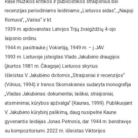
Rašė muzikos kritikos ir publicistikos straipsnius bei
recenzijas periodiniams leidiniams „Lietuvos aidas“, „Naujoji
Romuva“, „Vairas“ ir kt.
1939 m. apdovanotas Latvijos Trijų žvaigždžių 4-ojo
laipsnio ordinu.
1944 m. pasitraukė į Vokietiją, 1949 m. – į JAV.
1993 m. Lietuvoje įsteigtas Vlado Jakubėno draugijos
(įkurtos 1981 m. Čikagoje) Lietuvos skyrius.
Išleistas V. Jakubėno dvitomis „Straipsniai ir recenzijos“
(Vilnius, 1994) ir Irenos Skomskienės sudaryta monografija
„Vladas Jakubėnas: dokumentai, laiškai, straipsniai,
atsiminimai, kūrybos apžvalga“ (Kaunas, 1999). Publikuojant
V. Jakubėno kūrybinį palikimą, daug nusipelnė Kaune
gyvenantis leidėjas Jonas Petronis, dar 1944 m. bendravęs
su kompozitoriumi. 2022 m. išleistas Viktorijos