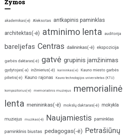
Žymos
antkapinis paminklas
Aleksotas
akademikas(-ė)
atminimo lenta
architektas(-ė)
auditorija
Centras
bareljefas
dailininkas(-ė)
ekspozicija
gatvė
grupinis įamžinimas
garbės daktaras(-ė)
inžinierius(-ė)
gydytojas(-a)
Kauno miesto garbės
karininkas(-ė)
Kauno rajonas
pilietis(-ė)
Kauno technologijos universitetas (KTU)
memorialinė
memorialinis muziejus
kompozitorius(-ė)
lenta
menininkas(-ė)
mokykla
mokslų daktaras(-ė)
Naujamiestis
muziejus
paminklas
muzikas(-ė)
Petrašiūnų
pedagogas(-ė)
paminklinis biustas