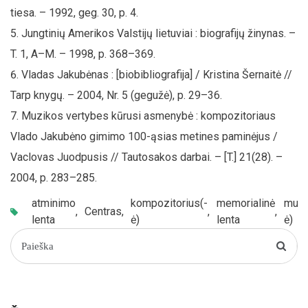
tiesa. – 1992, geg. 30, p. 4.
Jungtinių Amerikos Valstijų lietuviai : biografijų žinynas. –
T. 1, A–M. – 1998, p. 368–369.
Vladas Jakubėnas : [biobibliografija] / Kristina Šernaitė //
Tarp knygų. – 2004, Nr. 5 (gegužė), p. 29–36.
Muzikos vertybes kūrusi asmenybė : kompozitoriaus
Vlado Jakubėno gimimo 100-ąsias metines paminėjus /
Vaclovas Juodpusis // Tautosakos darbai. – [T.] 21(28). –
2004, p. 283–285.
atminimo
kompozitorius(-
memorialinė
muzi
,
Centras
,
,
,
lenta
ė)
lenta
ė)