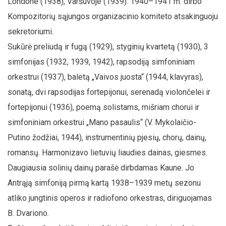
Londone (1938), Varšuvoje (1939). 1940–1941 m. dirbo
Kompozitorių sąjungos organizacinio komiteto atsakinguoju
sekretoriumi.
Sukūrė preliudą ir fugą (1929), styginių kvartetą (1930), 3
simfonijas (1932, 1939, 1942), rapsodiją simfoniniam
orkestrui (1937), baletą „Vaivos juosta“ (1944, klavyras),
sonatą, dvi rapsodijas fortepijonui, serenadą violončelei ir
fortepijonui (1936), poemą solistams, mišriam chorui ir
simfoniniam orkestrui „Mano pasaulis“ (V. Mykolaičio-
Putino žodžiai, 1944), instrumentinių pjesių, chorų, dainų,
romansų. Harmonizavo lietuvių liaudies dainas, giesmes.
Daugiausia solinių dainų parašė dirbdamas Kaune. Jo
Antrąją simfoniją pirmą kartą 1938–1939 metų sezonu
atliko jungtinis operos ir radiofono orkestras, diriguojamas
B. Dvariono.