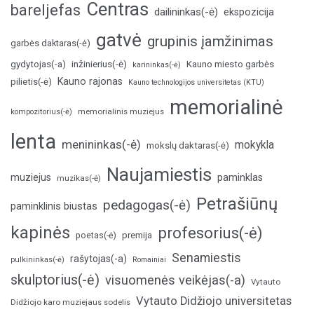
Centras
bareljefas
dailininkas(-ė)
ekspozicija
gatvė
grupinis įamžinimas
garbės daktaras(-ė)
inžinierius(-ė)
gydytojas(-a)
Kauno miesto garbės
karininkas(-ė)
Kauno rajonas
pilietis(-ė)
Kauno technologijos universitetas (KTU)
memorialinė
memorialinis muziejus
kompozitorius(-ė)
lenta
menininkas(-ė)
mokykla
mokslų daktaras(-ė)
Naujamiestis
muziejus
paminklas
muzikas(-ė)
Petrašiūnų
pedagogas(-ė)
paminklinis biustas
kapinės
profesorius(-ė)
poetas(-ė)
premija
Senamiestis
rašytojas(-a)
pulkininkas(-ė)
Romainiai
skulptorius(-ė)
visuomenės veikėjas(-a)
Vytauto
Vytauto Didžiojo universitetas
Didžiojo karo muziejaus sodelis