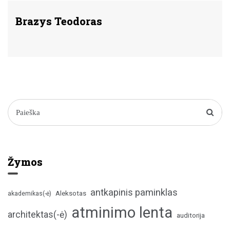
Brazys Teodoras
Žymos
antkapinis paminklas
Aleksotas
akademikas(-ė)
atminimo lenta
architektas(-ė)
auditorija