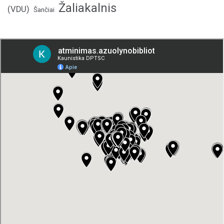
Žaliakalnis
(VDU)
Šančiai