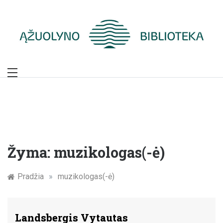
Skip
to
content
Žymūs Kauno
žmonės: atminimo
įamžinimas
Žyma:
muzikologas(-ė)
Pradžia
»
muzikologas(-ė)
Landsbergis Vytautas