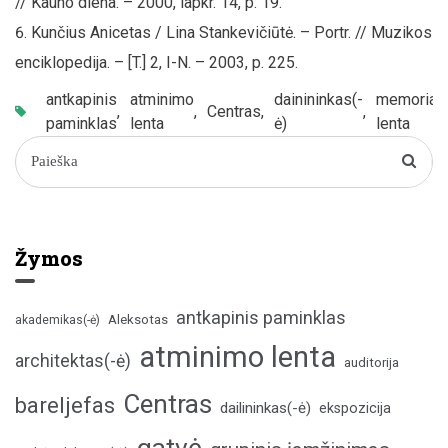
// Kauno diena. – 2000, lapkr. 14, p. 19.
Kunčius Anicetas / Lina Stankevičiūtė. – Portr. // Muzikos
enciklopedija. – [T.] 2, I-N. – 2003, p. 225.
antkapinis
atminimo
dainininkas(-
memoriali
,
,
Centras
,
,
paminklas
lenta
ė)
lenta
Žymos
antkapinis paminklas
Aleksotas
akademikas(-ė)
atminimo lenta
architektas(-ė)
auditorija
Centras
bareljefas
dailininkas(-ė)
ekspozicija
gatvė