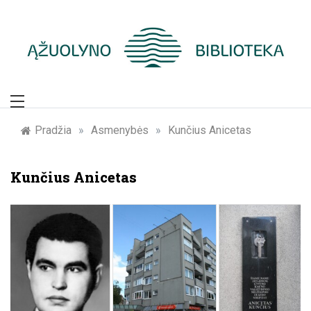
Skip
to
content
Žymūs Kauno
žmonės: atminimo
Pradžia
»
Asmenybės
»
Kunčius Anicetas
įamžinimas
Kunčius Anicetas