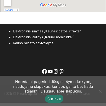
Elektroninis žinynas „Kaunas: datos ir faktai“
Elektroninis leidinys „Kauno menininkai“
Kauno miesto savivaldybė
Facebook
YouTube
Instagram
Pinterest
Norėdami pagerinti Jūsų naršymo kokybę,
naudojame slapukus, kuriuos galite bet kada
atšaukti.
Daugiau apie slapukus.
2026 © Kauno apskrities viešoji Ąžuolyno biblioteka
Sutinku