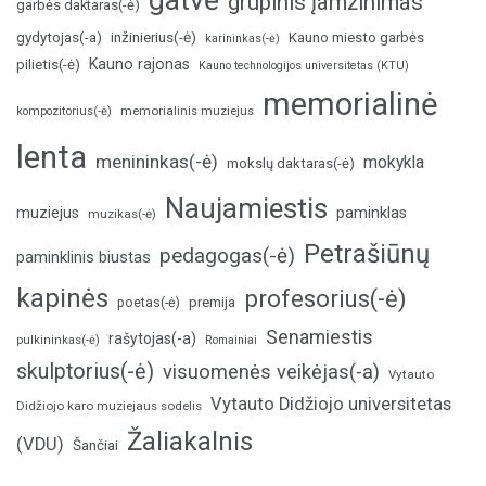
grupinis įamžinimas
garbės daktaras(-ė)
inžinierius(-ė)
gydytojas(-a)
Kauno miesto garbės
karininkas(-ė)
Kauno rajonas
pilietis(-ė)
Kauno technologijos universitetas (KTU)
memorialinė
memorialinis muziejus
kompozitorius(-ė)
lenta
menininkas(-ė)
mokykla
mokslų daktaras(-ė)
Naujamiestis
muziejus
paminklas
muzikas(-ė)
Petrašiūnų
pedagogas(-ė)
paminklinis biustas
kapinės
profesorius(-ė)
poetas(-ė)
premija
Senamiestis
rašytojas(-a)
pulkininkas(-ė)
Romainiai
skulptorius(-ė)
visuomenės veikėjas(-a)
Vytauto
Vytauto Didžiojo universitetas
Didžiojo karo muziejaus sodelis
Žaliakalnis
(VDU)
Šančiai