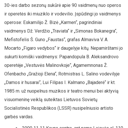
30-ies darbo sezonų sukūrė apie 90 vaidmenų nuo operos
ir operetės iki miuziklo ir vodevilio. Įspūdingi jo vaidmenys
operose: Eskamilijo Ž. Bizė „Karmen“, pagrindiniai
vaidmenys Dž. Verdžio „Traviata“ ir „Simonas Bokanegra“,
Mefistofelis Š. Guno „Faustas“, grafas Almaviva V. A.
Mocarto „Figaro vedybos“ ir daugelyje kitų. Nepamirštami jo
sukurti komiški vaidmenys: Papandopula B. Aleksandrovo
operetėje „Vestuvės Malinovkoje“, Agamemnonas Ž.
Ofenbacho „Gražioji Elena“, Rotmistras L. Salino vodevilyje
„Damos ir husarai“, Lui Filipas I. Kalmano „Bajaderė“ ir kt.
1985 m. už nuopelnus muzikos ir teatro menui bei aktyvią
visuomeninę veiklą suteiktas Lietuvos Sovietų
Socialistinės Respublikos (LSSR) nusipelniusio artisto
garbės vardas.