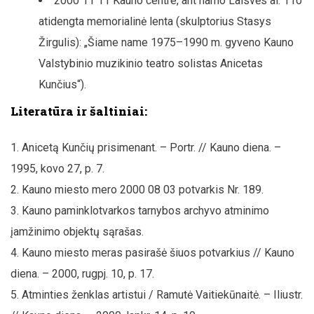
2000 11 11 Kauno centre, ant namo Laisvės al. 110
atidengta memorialinė lenta (skulptorius Stasys
Žirgulis): „Šiame name 1975–1990 m. gyveno Kauno
Valstybinio muzikinio teatro solistas Anicetas
Kunčius“).
Literatūra ir šaltiniai:
Anicetą Kunčių prisimenant. – Portr. // Kauno diena. –
1995, kovo 27, p. 7.
Kauno miesto mero 2000 08 03 potvarkis Nr. 189.
Kauno paminklotvarkos tarnybos archyvo atminimo
įamžinimo objektų sąrašas.
Kauno miesto meras pasirašė šiuos potvarkius // Kauno
diena. – 2000, rugpj. 10, p. 17.
Atminties ženklas artistui / Ramutė Vaitiekūnaitė. – Iliustr.