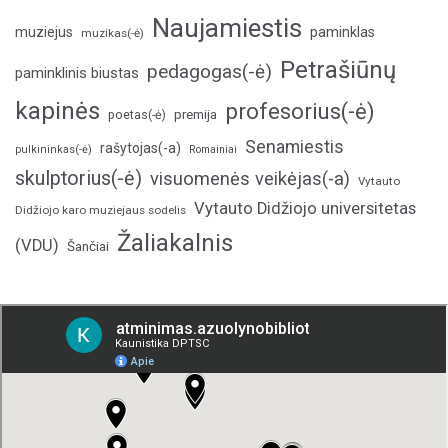
Naujamiestis
muziejus
paminklas
muzikas(-ė)
Petrašiūnų
pedagogas(-ė)
paminklinis biustas
kapinės
profesorius(-ė)
poetas(-ė)
premija
Senamiestis
rašytojas(-a)
pulkininkas(-ė)
Romainiai
skulptorius(-ė)
visuomenės veikėjas(-a)
Vytauto
Vytauto Didžiojo universitetas
Didžiojo karo muziejaus sodelis
Žaliakalnis
(VDU)
Šančiai