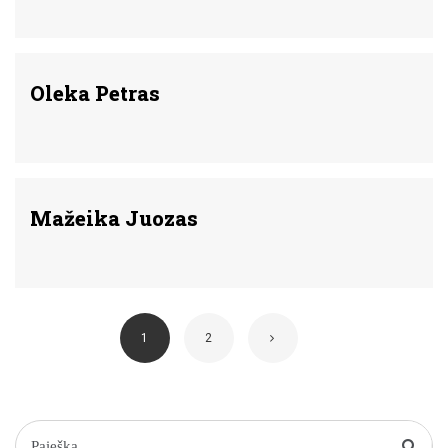
Oleka Petras
Mažeika Juozas
1
2