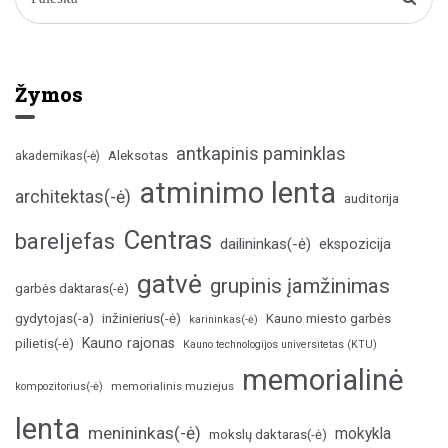
Žymos
antkapinis paminklas
Aleksotas
akademikas(-ė)
atminimo lenta
architektas(-ė)
auditorija
Centras
bareljefas
dailininkas(-ė)
ekspozicija
gatvė
grupinis įamžinimas
garbės daktaras(-ė)
inžinierius(-ė)
gydytojas(-a)
Kauno miesto garbės
karininkas(-ė)
Kauno rajonas
pilietis(-ė)
Kauno technologijos universitetas (KTU)
memorialinė
memorialinis muziejus
kompozitorius(-ė)
lenta
menininkas(-ė)
mokykla
mokslų daktaras(-ė)