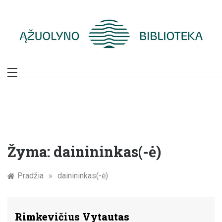
Skip
to
content
Žymūs Kauno
žmonės: atminimo
įamžinimas
Žyma:
dainininkas(-ė)
Pradžia
»
dainininkas(-ė)
Rimkevičius Vytautas