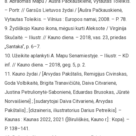
Abraomas Mapu / Aušra Pačkauskienė, Vytautas Toleikis.
– Portr. // Garsūs Lietuvos žydai / [Aušra Pačkauskienė,
Vytautas Toleikis. – Vilnius : Europos namai, 2008. – P. 78.
Žydiškojo Kauno ikona, mėgusi kurti Aleksote / Virginija
Skučaitė. – Iliustr. // Kauno diena. – 2018, vas. 23, priedas
„Santaka“, p. 6–7.
Užeikite aplankyti A. Mapu Senamiestyje. – Iliustr. – KD
inf. // Kauno diena. – 2018, geg. 5, p. 2.
Kauno žydai / [Arvydas Pakštalis, Remigijus Civinskas,
Goda Volbikaitė, Brigita Tranavičiūtė, Daiva Citvarienė,
Justina Petrulionytė-Sabonienė, Eduardas Brusokas, Jūratė
Norvaišienė] ; [sudarytojai Daiva Citvarienė, Arvydas
Pakštalis] ; [dizaineris, iliustratorius Darius Petreikis]. –
Kaunas : Kaunas 2022, 2021 ([Biruliškės, Kauno r.] : Kopa). –
P. 138–141.