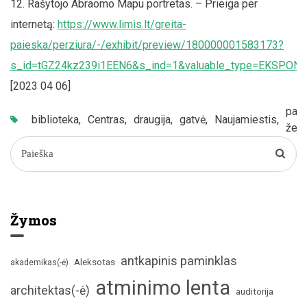
Rašytojo Abraomo Mapu portretas. – Prieiga per
internetą:
https://www.limis.lt/greita-
paieska/perziura/-/exhibit/preview/180000001583173?
s_id=tGZ24kz239i1EEN6&s_ind=1&valuable_type=EKSPON
[2023 04 06]
paš
biblioteka
,
Centras
,
draugija
,
gatvė
,
Naujamiestis
,
ženk
Žymos
antkapinis paminklas
Aleksotas
akademikas(-ė)
atminimo lenta
architektas(-ė)
auditorija