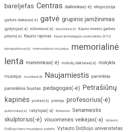
Centras
bareljefas
dailininkas(-ė)
ekspozicija
gatvė
grupinis įamžinimas
garbės daktaras(-ė)
inžinierius(-ė)
gydytojas(-a)
Kauno miesto garbės
karininkas(-ė)
Kauno rajonas
pilietis(-ė)
Kauno technologijos universitetas (KTU)
memorialinė
memorialinis muziejus
kompozitorius(-ė)
lenta
menininkas(-ė)
mokykla
mokslų daktaras(-ė)
Naujamiestis
muziejus
paminklas
muzikas(-ė)
Petrašiūnų
pedagogas(-ė)
paminklinis biustas
kapinės
profesorius(-ė)
poetas(-ė)
premija
Senamiestis
rašytojas(-a)
pulkininkas(-ė)
Romainiai
skulptorius(-ė)
visuomenės veikėjas(-a)
Vytauto
Vytauto Didžiojo universitetas
Didžiojo karo muziejaus sodelis