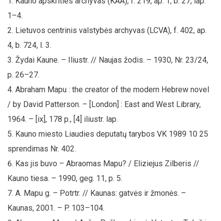
Kauno apskrities archyvas (KAA), f. 219, ap. 1, b. 27, lap.
1–4.
Lietuvos centrinis valstybės archyvas (LCVA), f. 402, ap.
4, b. 724, l. 3.
Žydai Kaune. – Iliustr. // Naujas žodis. – 1930, Nr. 23/24,
p. 26–27.
Abraham Mapu : the creator of the modern Hebrew novel
/ by David Patterson. – [London] : East and West Library,
1964. – [ix], 178 p., [4] iliustr. lap.
Kauno miesto Liaudies deputatų tarybos VK 1989 10 25
sprendimas Nr. 402.
Kas jis buvo – Abraomas Mapu? / Eliziejus Zilberis //
Kauno tiesa. – 1990, geg. 11, p. 5.
A. Mapu g. – Potrtr. // Kaunas: gatvės ir žmonės. –
Kaunas, 2001. – P. 103–104.