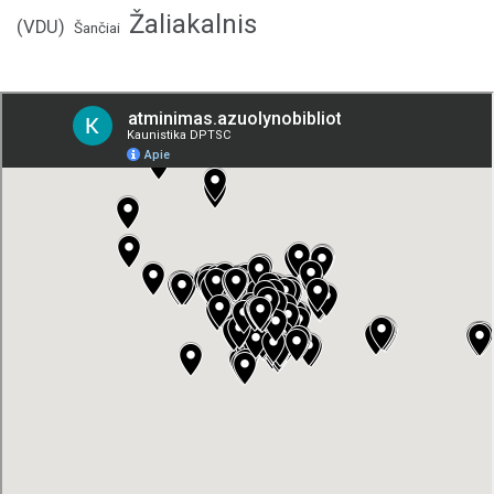
Žaliakalnis
(VDU)
Šančiai