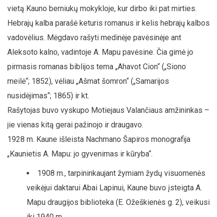
vietą Kauno berniukų mokykloje, kur dirbo iki pat mirties.
Hebrajų kalba parašė keturis romanus ir kelis hebrajų kalbos
vadovėlius. Mėgdavo rašyti medinėje pavėsinėje ant
Aleksoto kalno, vadintoje A. Mapu pavėsine. Čia gimė jo
pirmasis romanas biblijos tema „Ahavot Cion“ („Siono
meilė“; 1852), vėliau „Ašmat šomron“ („Samarijos
nusidėjimas“; 1865) ir kt.
Rašytojas buvo vyskupo Motiejaus Valančiaus amžininkas –
jie vienas kitą gerai pažinojo ir draugavo.
1928 m. Kaune išleista Nachmano Šapiros monografija
„Kaunietis A. Mapu: jo gyvenimas ir kūryba“.
1908 m., tarpininkaujant žymiam žydų visuomenės
veikėjui daktarui Abai Lapinui, Kaune buvo įsteigta A.
Mapu draugijos biblioteka (E. Ožeškienės g. 2), veikusi
iki 1940 m.