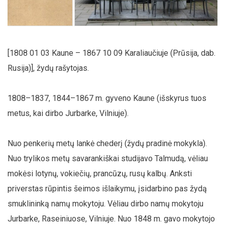
[1808 01 03 Kaune – 1867 10 09 Karaliaučiuje (Prūsija, dab.
Rusija)], žydų rašytojas.
1808–1837, 1844–1867 m. gyveno Kaune (išskyrus tuos
metus, kai dirbo Jurbarke, Vilniuje).
Nuo penkerių metų lankė chederį (žydų pradinė mokykla).
Nuo trylikos metų savarankiškai studijavo Talmudą, vėliau
mokėsi lotynų, vokiečių, prancūzų, rusų kalbų. Anksti
priverstas rūpintis šeimos išlaikymu, įsidarbino pas žydą
smuklininką namų mokytoju. Vėliau dirbo namų mokytoju
Jurbarke, Raseiniuose, Vilniuje. Nuo 1848 m. gavo mokytojo