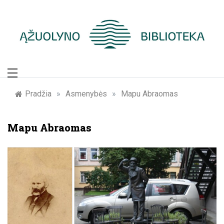
Skip
to
content
Žymūs Kauno
žmonės: atminimo
Pradžia
»
Asmenybės
»
Mapu Abraomas
įamžinimas
Mapu Abraomas