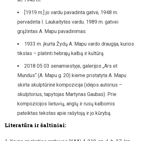
[1919 m.] jo vardu pavadinta gatvė, 1948 m.
pervadinta I. Laukaitytės vardu. 1989 m. gatvei
grąžintas A. Mapu pavadinimas.
1933 m. įkurta Žydų A. Mapu vardo draugija, kurios
tikslas – platinti hebrajų kalbą ir kultūrą.
2018 05 03 senamiestyje, galerijos „Ars et
Mundus“ (A. Mapu g. 20) kieme pristatyta A. Mapu
skirta skulptūrinė kompozicija (idėjos autorius –
skulptorius, tapytojas Martynas Gaubas). Prie
kompozicijos lietuvių, anglų ir rusų kalbomis
pateiktas tekstas apie rašytoją ir jo kūrybą.
Literatūra ir šaltiniai: