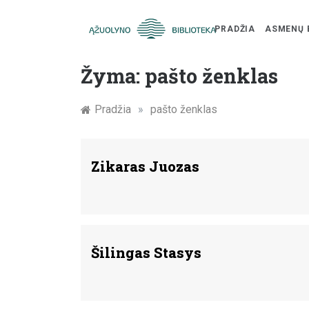
PRADŽIA
ASMENŲ 
Skip
Žymūs
to
Žyma:
pašto ženklas
content
Kauno
Pradžia
»
pašto ženklas
žmonės:
atminimo
Zikaras Juozas
įamžinimas
Šilingas Stasys