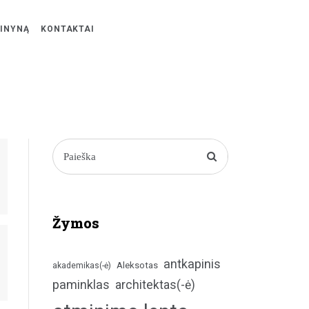
ŽINYNĄ
KONTAKTAI
Žymos
antkapinis
Aleksotas
akademikas(-ė)
paminklas
architektas(-ė)