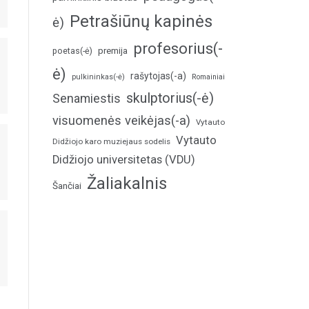
Petrašiūnų kapinės
ė)
profesorius(-
poetas(-ė)
premija
ė)
rašytojas(-a)
pulkininkas(-ė)
Romainiai
skulptorius(-ė)
Senamiestis
visuomenės veikėjas(-a)
Vytauto
Vytauto
Didžiojo karo muziejaus sodelis
Didžiojo universitetas (VDU)
Žaliakalnis
Šančiai