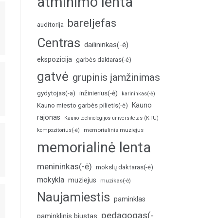
atminimo lenta
bareljefas
auditorija
Centras
dailininkas(-ė)
ekspozicija
garbės daktaras(-ė)
gatvė
grupinis įamžinimas
inžinierius(-ė)
gydytojas(-a)
karininkas(-ė)
Kauno
Kauno miesto garbės pilietis(-ė)
rajonas
Kauno technologijos universitetas (KTU)
memorialinis muziejus
kompozitorius(-ė)
memorialinė lenta
menininkas(-ė)
mokslų daktaras(-ė)
mokykla
muziejus
muzikas(-ė)
Naujamiestis
paminklas
pedagogas(-
paminklinis biustas