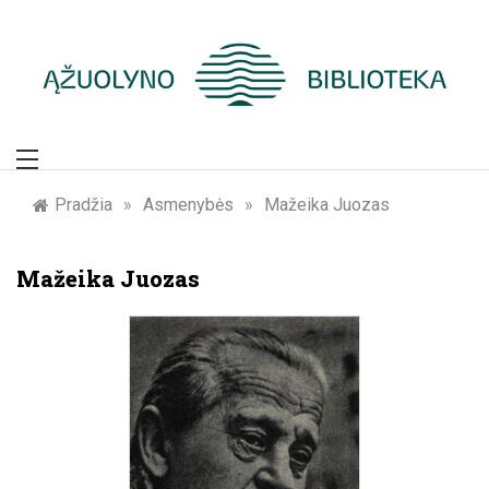
Skip
to
content
Žymūs Kauno
žmonės: atminimo
Pradžia
»
Asmenybės
»
Mažeika Juozas
įamžinimas
Mažeika Juozas