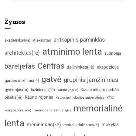
Žymos
antkapinis paminklas
Aleksotas
akademikas(-ė)
atminimo lenta
architektas(-ė)
auditorija
Centras
bareljefas
dailininkas(-ė)
ekspozicija
gatvė
grupinis įamžinimas
garbės daktaras(-ė)
inžinierius(-ė)
gydytojas(-a)
Kauno miesto garbės
karininkas(-ė)
Kauno rajonas
pilietis(-ė)
Kauno technologijos universitetas (KTU)
memorialinė
memorialinis muziejus
kompozitorius(-ė)
lenta
menininkas(-ė)
mokykla
mokslų daktaras(-ė)