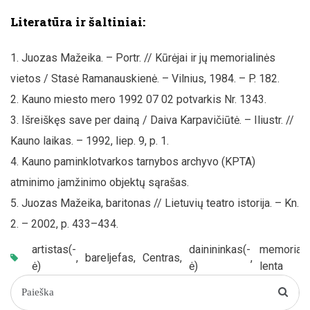
Literatūra ir šaltiniai:
Juozas Mažeika. – Portr. // Kūrėjai ir jų memorialinės
vietos / Stasė Ramanauskienė. – Vilnius, 1984. – P. 182.
Kauno miesto mero 1992 07 02 potvarkis Nr. 1343.
Išreiškęs save per dainą / Daiva Karpavičiūtė. – Iliustr. //
Kauno laikas. – 1992, liep. 9, p. 1.
Kauno paminklotvarkos tarnybos archyvo (KPTA)
atminimo įamžinimo objektų sąrašas.
Juozas Mažeika, baritonas // Lietuvių teatro istorija. – Kn.
2. – 2002, p. 433–434.
artistas(-
dainininkas(-
memoriali
,
bareljefas
,
Centras
,
,
ė)
ė)
lenta