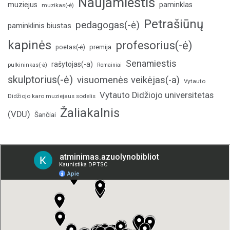
Naujamiestis
muziejus
paminklas
muzikas(-ė)
Petrašiūnų
pedagogas(-ė)
paminklinis biustas
kapinės
profesorius(-ė)
poetas(-ė)
premija
Senamiestis
rašytojas(-a)
pulkininkas(-ė)
Romainiai
skulptorius(-ė)
visuomenės veikėjas(-a)
Vytauto
Vytauto Didžiojo universitetas
Didžiojo karo muziejaus sodelis
Žaliakalnis
(VDU)
Šančiai