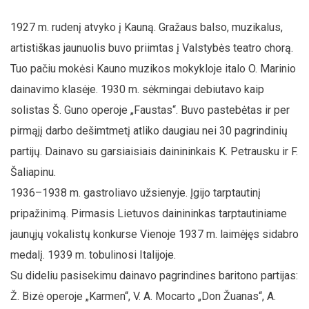
1927 m. rudenį atvyko į Kauną. Gražaus balso, muzikalus,
artistiškas jaunuolis buvo priimtas į Valstybės teatro chorą.
Tuo pačiu mokėsi Kauno muzikos mokykloje italo O. Marinio
dainavimo klasėje. 1930 m. sėkmingai debiutavo kaip
solistas Š. Guno operoje „Faustas“. Buvo pastebėtas ir per
pirmąjį darbo dešimtmetį atliko daugiau nei 30 pagrindinių
partijų. Dainavo su garsiaisiais dainininkais K. Petrausku ir F.
Šaliapinu.
1936–1938 m. gastroliavo užsienyje. Įgijo tarptautinį
pripažinimą. Pirmasis Lietuvos dainininkas tarptautiniame
jaunųjų vokalistų konkurse Vienoje 1937 m. laimėjęs sidabro
medalį. 1939 m. tobulinosi Italijoje.
Su dideliu pasisekimu dainavo pagrindines baritono partijas:
Ž. Bizė operoje „Karmen“, V. A. Mocarto „Don Žuanas“, A.