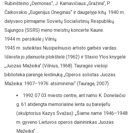
Rubinšteino „Demonas“, J. Karnavičiaus „Gražina“, P.
Čaikovskio „Eugenijus Oneginas“ ir daugelyje kitų. 1940 m.
dalyvavo pirmajame Sovietų Socialistinių Respublikų
Sąjungos (SSRS) meno meistrų koncerte Kaune.
1944 m. persikėlė į Vilnių.
1945 m. suteiktas Nusipelniusio artisto garbės vardas.
Išleista jo įdainuota plokštelė (1962) ir Stasio Ylos knygelė
„Juozas Mažeika“ (Vilnius, 1968). Tauragės viešoji
biblioteka parengė leidinuką „Operos solistas Juozas
Mažeika: 1907–1976: atsiminimai“ (Tauragė, 2007).
1992 07 03 miesto centre, ant namo K. Donelaičio
g. 61 atidengta memorialinė lenta su bareljefu
(skulptorius Kazys Švažas): „Šiame name 1946–1948
m. gyveno Lietuvos operos dainininkas Juozas
Mažeika“.