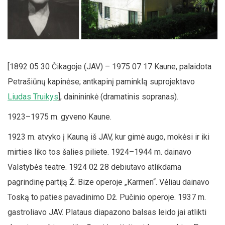
[1892 05 30 Čikagoje (JAV) – 1975 07 17 Kaune, palaidota
Petrašiūnų kapinėse; antkapinį paminklą suprojektavo
Liudas Truikys
], dainininkė (dramatinis sopranas).
1923–1975 m. gyveno Kaune.
1923 m. atvyko į Kauną iš JAV, kur gimė augo, mokėsi ir iki
mirties liko tos šalies piliete. 1924–1944 m. dainavo
Valstybės teatre. 1924 02 28 debiutavo atlikdama
pagrindinę partiją Ž. Bize operoje „Karmen“. Vėliau dainavo
Toską to paties pavadinimo Dž. Pučinio operoje. 1937 m.
gastroliavo JAV. Plataus diapazono balsas leido jai atlikti