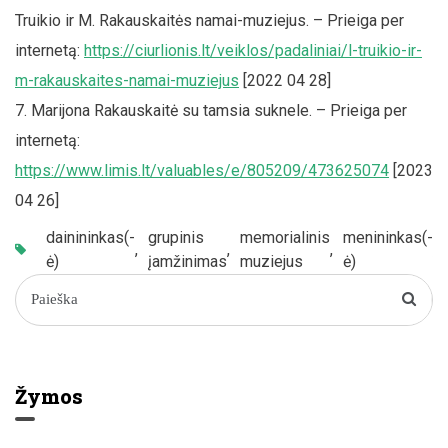
Truikio ir M. Rakauskaitės namai-muziejus. – Prieiga per
internetą:
https://ciurlionis.lt/veiklos/padaliniai/l-truikio-ir-
m-rakauskaites-namai-muziejus
[2022 04 28]
Marijona Rakauskaitė su tamsia suknele. – Prieiga per
internetą:
https://www.limis.lt/valuables/e/805209/473625074
[2023
04 26]
dainininkas(-
grupinis
memorialinis
menininkas(-
,
,
,
,
ė)
įamžinimas
muziejus
ė)
Žymos