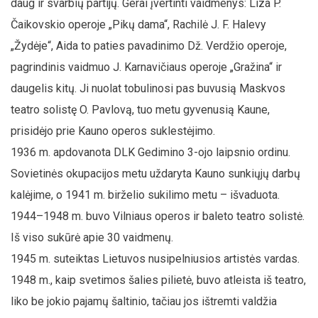
daug ir svarbių partijų. Gerai įvertinti vaidmenys: Liza P.
Čaikovskio operoje „Pikų dama“, Rachilė J. F. Halevy
„Žydėje“, Aida to paties pavadinimo Dž. Verdžio operoje,
pagrindinis vaidmuo J. Karnavičiaus operoje „Gražina“ ir
daugelis kitų. Ji nuolat tobulinosi pas buvusią Maskvos
teatro solistę O. Pavlovą, tuo metu gyvenusią Kaune,
prisidėjo prie Kauno operos suklestėjimo.
1936 m. apdovanota DLK Gedimino 3-ojo laipsnio ordinu.
Sovietinės okupacijos metu uždaryta Kauno sunkiųjų darbų
kalėjime, o 1941 m. birželio sukilimo metu – išvaduota.
1944–1948 m. buvo Vilniaus operos ir baleto teatro solistė.
Iš viso sukūrė apie 30 vaidmenų.
1945 m. suteiktas Lietuvos nusipelniusios artistės vardas.
1948 m., kaip svetimos šalies pilietė, buvo atleista iš teatro,
liko be jokio pajamų šaltinio, tačiau jos ištremti valdžia