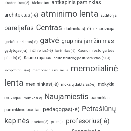
antkapinis paminklas
Aleksotas
akademikas(-ė)
atminimo lenta
architektas(-ė)
auditorija
Centras
bareljefas
dailininkas(-ė)
ekspozicija
gatvė
grupinis įamžinimas
garbės daktaras(-ė)
inžinierius(-ė)
gydytojas(-a)
Kauno miesto garbės
karininkas(-ė)
Kauno rajonas
pilietis(-ė)
Kauno technologijos universitetas (KTU)
memorialinė
memorialinis muziejus
kompozitorius(-ė)
lenta
menininkas(-ė)
mokykla
mokslų daktaras(-ė)
Naujamiestis
muziejus
paminklas
muzikas(-ė)
Petrašiūnų
pedagogas(-ė)
paminklinis biustas
kapinės
profesorius(-ė)
poetas(-ė)
premija