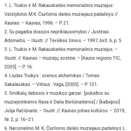
L. Truikio ir M. Rakauskaitės memorialinis muziejus:
Valstybinio M.K. Čiurlionio dailės muziejaus padalinys //
Kaunas. – Kaunas, 1996. – P. 21.
Su pagarba dvasios nepriklausomybei / Justinas
Adomaitis. – Iliustr. // Tėviškės žinios. – 1997, birž. 6, p. 5.
L. Truikio ir M. Rakauskaitės memorialinis muziejus. –
Iliustr. // Kaunas – muziejų sostinė. – [Kauno regiono TIC,
2005]. – P. 16.
Liudas Truikys : scenos alchemikas / Tomas
Sakalauskas. – Vilnius : Vaga, [2005]. – P. 131.
Smilkalų debesis ir muzikos garsai : [pokalbis su
muziejininkėmis Rasa ir Dalia Bieliūnaitėmis] / [kalbėjosi]
Julija Račiūnaitė. – Iliustr. // Kaunas pilnas kultūros. – 2019,
Nr. 2, p. 16–21.
Nacionalinio M. K. Čiurlionio dailės muziejaus padalinys L.