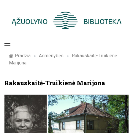
Skip
to
content
Žymūs Kauno
žmonės: atminimo
Pradžia
»
Asmenybės
»
Rakauskaitė-Truikienė
Marijona
įamžinimas
Rakauskaitė-Truikienė Marijona