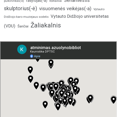
Senamiestis
rašytojas(-a)
pulkininkas(-ė)
Romainiai
skulptorius(-ė)
visuomenės veikėjas(-a)
Vytauto
Vytauto Didžiojo universitetas
Didžiojo karo muziejaus sodelis
Žaliakalnis
(VDU)
Šančiai