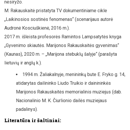
nesiryžo.
M. Rakauskaitė pristatyta TV dokumentiniame cikle
„Laikinosios sostinės fenomenas“ (scenarijaus autorė
Audronė Kosciuškienė, 2016 m.).
2017 m. išleista profesorės Ramintos Lampsatytės knyga
„Gyvenimo skiautės. Marijonos Rakauskaitės gyvenimas“
(Kaunas), 2020 m. – „Marijona stebuklų šalyje“ (parašyta
lietuvių ir anglų k.).
1994 m. Žaliakalnyje, menininkų bute E. Fryko g. 14,
atidarytas dailininko Liudo Truikio ir dainininkės
Marijonos Rakauskaitės memorialinis muziejus (dab.
Nacionalinio M. K. Čiurlionio dailės muziejaus
padalinys).
Literatūra ir šaltiniai: