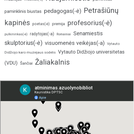
Petrašiūnų
pedagogas(-ė)
paminklinis biustas
kapinės
profesorius(-ė)
poetas(-ė)
premija
Senamiestis
rašytojas(-a)
pulkininkas(-ė)
Romainiai
skulptorius(-ė)
visuomenės veikėjas(-a)
Vytauto
Vytauto Didžiojo universitetas
Didžiojo karo muziejaus sodelis
Žaliakalnis
(VDU)
Šančiai