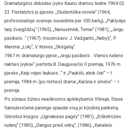
Dramaturginis debiutas įvyko Kauno dramos teatre 1964 02
23. Pastatytos jo pjesės: „Studentiška novelė“ (1964,
profesionalioje scenoje suvaidinta per 100 kartų), „Paklydęs
tarp žvaigždžių“ (1965), „Nenusimink, Tomai“ (1981), „Jeigu
pasibels…“ (1967). Inscenizavo: J. Vaižganto „Nebylį“, P.
Merime „Lokį“, V. Krėvės „Skirgailą“.
1967 m. dramaturgo pjesė „Jeigu pasibels… Vienos rudens
nakties įvykiai“ įvertinta B. Dauguviečio II premija, 1976 m.
pjesės „Kaip vėjas laukuos…“ ir „Paukšti, ateik čia!“ – I
premija, 1984 m. (po mirties) drama „Karūna ir smėlis“ – I
premija.
Po sūnaus žūties neaiškiomis aplinkybėmis Vilniuje, Stasė
Samulevičienė parengė spaudai visą jo kūrybinį palikimą.
Išleistos knygos: „Ugniakuras pagiry“ (1981), „Erškėtrožės
rudenį“ (1985), „Dangus prieš vėtrą“, (1986), „Kanaleto