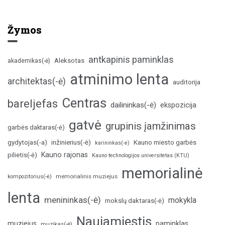
Žymos
antkapinis paminklas
Aleksotas
akademikas(-ė)
atminimo lenta
architektas(-ė)
auditorija
Centras
bareljefas
dailininkas(-ė)
ekspozicija
gatvė
grupinis įamžinimas
garbės daktaras(-ė)
inžinierius(-ė)
gydytojas(-a)
Kauno miesto garbės
karininkas(-ė)
Kauno rajonas
pilietis(-ė)
Kauno technologijos universitetas (KTU)
memorialinė
memorialinis muziejus
kompozitorius(-ė)
lenta
menininkas(-ė)
mokykla
mokslų daktaras(-ė)
Naujamiestis
muziejus
paminklas
muzikas(-ė)