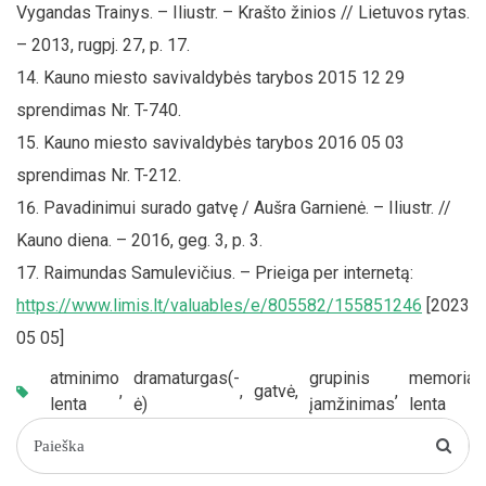
Vygandas Trainys. – Iliustr. – Krašto žinios // Lietuvos rytas.
– 2013, rugpj. 27, p. 17.
Kauno miesto savivaldybės tarybos 2015 12 29
sprendimas Nr. T-740.
Kauno miesto savivaldybės tarybos 2016 05 03
sprendimas Nr. T-212.
Pavadinimui surado gatvę / Aušra Garnienė. – Iliustr. //
Kauno diena. – 2016, geg. 3, p. 3.
Raimundas Samulevičius. – Prieiga per internetą:
https://www.limis.lt/valuables/e/805582/155851246
[2023
05 05]
atminimo
dramaturgas(-
grupinis
memoriali
,
,
gatvė
,
,
lenta
ė)
įamžinimas
lenta