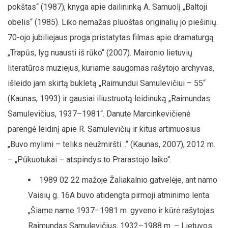
pokštas“ (1987), knyga apie dailininką A. Samuolį „Baltoji
obelis“ (1985). Liko nemažas pluoštas originalių jo piešinių.
70-ojo jubiliejaus proga pristatytas filmas apie dramaturgą
„Trapūs, lyg nuausti iš rūko“ (2007). Maironio lietuvių
literatūros muziejus, kuriame saugomas rašytojo archyvas,
išleido jam skirtą bukletą „Raimundui Samulevičiui – 55“
(Kaunas, 1993) ir gausiai iliustruotą leidinuką „Raimundas
Samulevičius, 1937–1981“. Danutė Marcinkevičienė
parengė leidinį apie R. Samulevičių ir kitus artimuosius
„Buvo mylimi – teliks neužmiršti…“ (Kaunas, 2007), 2012 m.
– „Pūkuotukai – atspindys to Prarastojo laiko“.
1989 02 22 mažoje Žaliakalnio gatvelėje, ant namo
Vaisių g. 16A buvo atidengta pirmoji atminimo lenta:
„Šiame name 1937–1981 m. gyveno ir kūrė rašytojas
Raimundas Samulevičius, 1932–1988 m. – Lietuvos