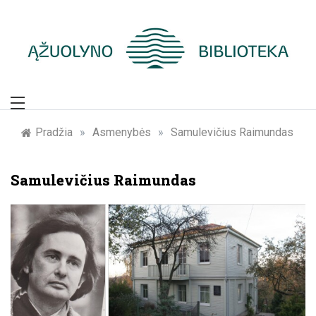
Skip
to
content
Žymūs Kauno
žmonės: atminimo
Pradžia
»
Asmenybės
»
Samulevičius Raimundas
įamžinimas
Samulevičius Raimundas