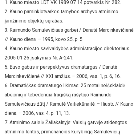
Kauno miesto LDT VK 1989 07 14 potvarkis Nr. 282.
Kauno paminklotvarkos tarnybos archyvo atminimo
įamžinimo objektų sąrašas.
Raimundo Samulevičiaus garbei / Danutė Marcinkevičienė
// Kauno diena. – 1995, kovo 25, p. 5.
Kauno miesto savivaldybės administracijos direktoriaus
2005 01 26 įsakymas Nr. A-241.
Buvo gabus ir perspektyvus dramaturgas / Danutė
Marcinkevičienė // XXI amžius. – 2006, vas. 1, p. 6, 16.
Dramatiškas dramaturgo likimas: 25 metai neišsklaidė
abejonių ir tebedengia tragišką rašytojo Raimundo
Samulevičiaus žūtį / Ramutė Vaitiekūnaitė. – Iliustr. // Kauno
diena. – 2006, vas. 4, p. 11, 13.
Atminimo salelė Žaliakalnyje: Vaisių gatvėje atidengtos
atminimo lentos, primenančios kūrybingą Samulevičių