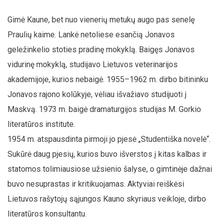
Gimė Kaune, bet nuo vienerių metukų augo pas senelę
Praulių kaime. Lankė netoliese esančią Jonavos
geležinkelio stoties pradinę mokyklą. Baigęs Jonavos
vidurinę mokyklą, studijavo Lietuvos veterinarijos
akademijoje, kurios nebaigė. 1955–1962 m. dirbo bitininku
Jonavos rajono kolūkyje, vėliau išvažiavo studijuoti į
Maskvą. 1973 m. baigė dramaturgijos studijas M. Gorkio
literatūros institute.
1954 m. atspausdinta pirmoji jo pjesė „Studentiška novelė“.
Sukūrė daug pjesių, kurios buvo išverstos į kitas kalbas ir
statomos tolimiausiose užsienio šalyse, o gimtinėje dažnai
buvo nesuprastas ir kritikuojamas. Aktyviai reiškėsi
Lietuvos rašytojų sąjungos Kauno skyriaus veikloje, dirbo
literatūros konsultantu.