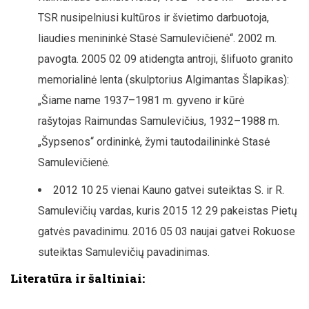
TSR nusipelniusi kultūros ir švietimo darbuotoja,
liaudies menininkė Stasė Samulevičienė“. 2002 m.
pavogta. 2005 02 09 atidengta antroji, šlifuoto granito
memorialinė lenta (skulptorius Algimantas Šlapikas):
„Šiame name 1937–1981 m. gyveno ir kūrė
rašytojas Raimundas Samulevičius, 1932–1988 m.
„Šypsenos“ ordininkė, žymi tautodailininkė Stasė
Samulevičienė.
2012 10 25 vienai Kauno gatvei suteiktas S. ir R.
Samulevičių vardas, kuris 2015 12 29 pakeistas Pietų
gatvės pavadinimu. 2016 05 03 naujai gatvei Rokuose
suteiktas Samulevičių pavadinimas.
Literatūra ir šaltiniai: