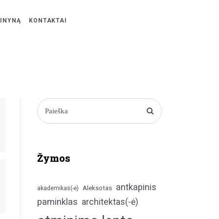
ŽINYNĄ
KONTAKTAI
Žymos
antkapinis
Aleksotas
akademikas(-ė)
paminklas
architektas(-ė)