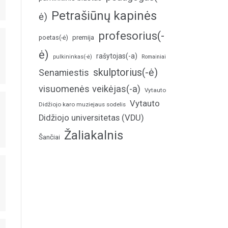
Petrašiūnų kapinės
ė)
profesorius(-
poetas(-ė)
premija
ė)
rašytojas(-a)
pulkininkas(-ė)
Romainiai
skulptorius(-ė)
Senamiestis
visuomenės veikėjas(-a)
Vytauto
Vytauto
Didžiojo karo muziejaus sodelis
Didžiojo universitetas (VDU)
Žaliakalnis
Šančiai