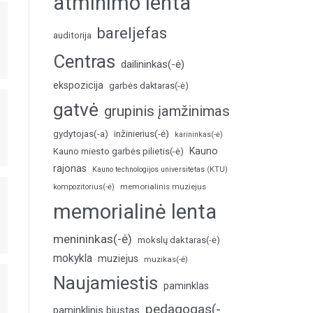
atminimo lenta
bareljefas
auditorija
Centras
dailininkas(-ė)
ekspozicija
garbės daktaras(-ė)
gatvė
grupinis įamžinimas
inžinierius(-ė)
gydytojas(-a)
karininkas(-ė)
Kauno
Kauno miesto garbės pilietis(-ė)
rajonas
Kauno technologijos universitetas (KTU)
memorialinis muziejus
kompozitorius(-ė)
memorialinė lenta
menininkas(-ė)
mokslų daktaras(-ė)
mokykla
muziejus
muzikas(-ė)
Naujamiestis
paminklas
pedagogas(-
paminklinis biustas