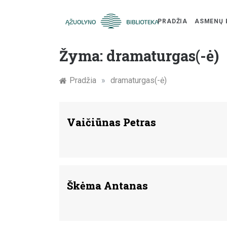
PRADŽIA
ASMENŲ 
Skip
Žymūs
to
Žyma:
dramaturgas(-ė)
content
Kauno
Pradžia
»
dramaturgas(-ė)
žmonės:
atminimo
Vaičiūnas Petras
įamžinimas
Škėma Antanas