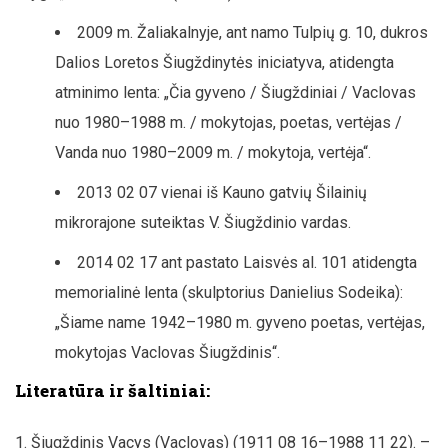
2009 m. Žaliakalnyje, ant namo Tulpių g. 10, dukros
Dalios Loretos Šiugždinytės iniciatyva, atidengta
atminimo lenta: „Čia gyveno / Šiugždiniai / Vaclovas
nuo 1980–1988 m. / mokytojas, poetas, vertėjas /
Vanda nuo 1980–2009 m. / mokytoja, vertėja“.
2013 02 07 vienai iš Kauno gatvių Šilainių
mikrorajone suteiktas V. Šiugždinio vardas.
2014 02 17 ant pastato Laisvės al. 101 atidengta
memorialinė lenta (skulptorius Danielius Sodeika):
„Šiame name 1942–1980 m. gyveno poetas, vertėjas,
mokytojas Vaclovas Šiugždinis“.
Literatūra ir šaltiniai:
Šiugždinis Vacys (Vaclovas) (1911 08 16–1988 11 22). –