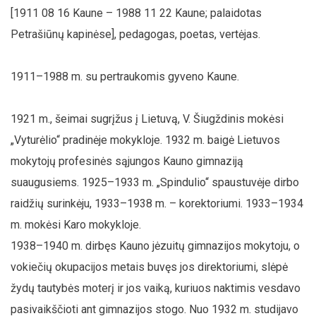
[1911 08 16 Kaune – 1988 11 22 Kaune; palaidotas
Petrašiūnų kapinėse], pedagogas, poetas, vertėjas.
1911–1988 m. su pertraukomis gyveno Kaune.
1921 m., šeimai sugrįžus į Lietuvą, V. Šiugždinis mokėsi
„Vyturėlio“ pradinėje mokykloje. 1932 m. baigė Lietuvos
mokytojų profesinės sąjungos Kauno gimnaziją
suaugusiems. 1925–1933 m. „Spindulio“ spaustuvėje dirbo
raidžių surinkėju, 1933–1938 m. – korektoriumi. 1933–1934
m. mokėsi Karo mokykloje.
1938–1940 m. dirbęs Kauno jėzuitų gimnazijos mokytoju, o
vokiečių okupacijos metais buvęs jos direktoriumi, slėpė
žydų tautybės moterį ir jos vaiką, kuriuos naktimis vesdavo
pasivaikščioti ant gimnazijos stogo. Nuo 1932 m. studijavo