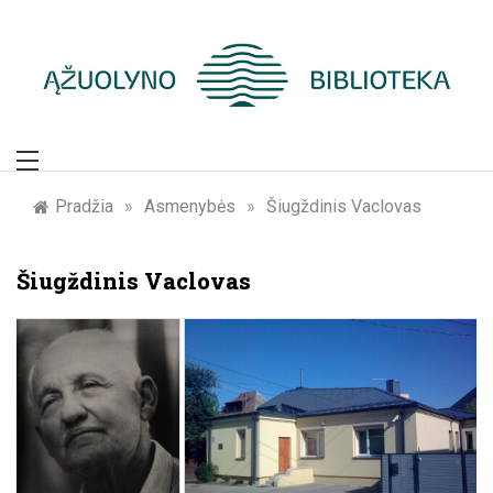
Skip
to
content
Žymūs Kauno
žmonės: atminimo
Pradžia
»
Asmenybės
»
Šiugždinis Vaclovas
įamžinimas
Šiugždinis Vaclovas