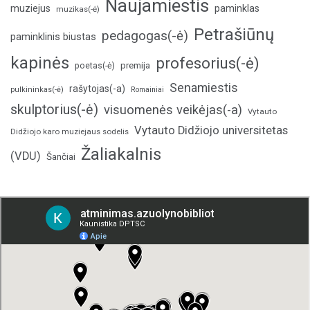
Naujamiestis
muziejus
paminklas
muzikas(-ė)
Petrašiūnų
pedagogas(-ė)
paminklinis biustas
kapinės
profesorius(-ė)
poetas(-ė)
premija
Senamiestis
rašytojas(-a)
pulkininkas(-ė)
Romainiai
skulptorius(-ė)
visuomenės veikėjas(-a)
Vytauto
Vytauto Didžiojo universitetas
Didžiojo karo muziejaus sodelis
Žaliakalnis
(VDU)
Šančiai