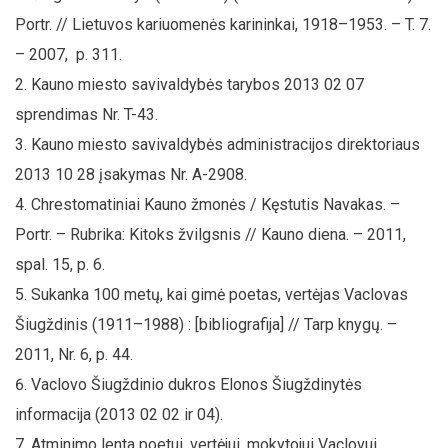
Portr. // Lietuvos kariuomenės karininkai, 1918–1953. – T. 7.
– 2007, p. 311.
Kauno miesto savivaldybės tarybos 2013 02 07
sprendimas Nr. T-43.
Kauno miesto savivaldybės administracijos direktoriaus
2013 10 28 įsakymas Nr. A-2908.
Chrestomatiniai Kauno žmonės / Kęstutis Navakas. –
Portr. – Rubrika: Kitoks žvilgsnis // Kauno diena. – 2011,
spal. 15, p. 6.
Sukanka 100 metų, kai gimė poetas, vertėjas Vaclovas
Šiugždinis (1911–1988) : [bibliografija] // Tarp knygų. –
2011, Nr. 6, p. 44.
Vaclovo Šiugždinio dukros Elonos Šiugždinytės
informacija (2013 02 02 ir 04).
Atminimo lenta poetui, vertėjui, mokytojui Vaclovui