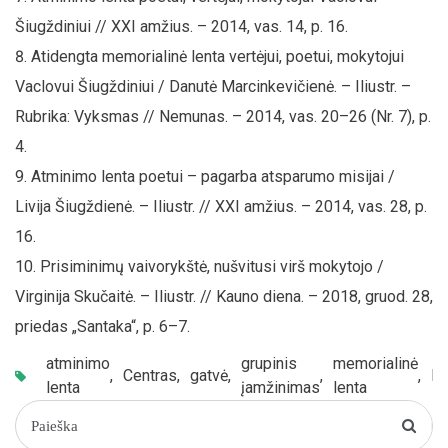
Šiugždiniui // XXI amžius. – 2014, vas. 14, p. 16.
Atidengta memorialinė lenta vertėjui, poetui, mokytojui
Vaclovui Šiugždiniui / Danutė Marcinkevičienė. – Iliustr. –
Rubrika: Vyksmas // Nemunas. – 2014, vas. 20–26 (Nr. 7), p.
4.
Atminimo lenta poetui – pagarba atsparumo misijai /
Livija Šiugždienė. – Iliustr. // XXI amžius. – 2014, vas. 28, p.
16.
Prisiminimų vaivorykštė, nušvitusi virš mokytojo /
Virginija Skučaitė. – Iliustr. // Kauno diena. – 2018, gruod. 28,
priedas „Santaka“, p. 6–7.
atminimo
grupinis
memorialinė
,
Centras
,
gatvė
,
,
,
Na
lenta
įamžinimas
lenta