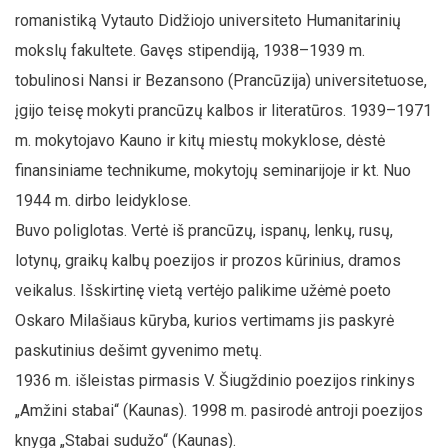
romanistiką Vytauto Didžiojo universiteto Humanitarinių
mokslų fakultete. Gavęs stipendiją, 1938–1939 m.
tobulinosi Nansi ir Bezansono (Prancūzija) universitetuose,
įgijo teisę mokyti prancūzų kalbos ir literatūros. 1939–1971
m. mokytojavo Kauno ir kitų miestų mokyklose, dėstė
finansiniame technikume, mokytojų seminarijoje ir kt. Nuo
1944 m. dirbo leidyklose.
Buvo poliglotas. Vertė iš prancūzų, ispanų, lenkų, rusų,
lotynų, graikų kalbų poezijos ir prozos kūrinius, dramos
veikalus. Išskirtinę vietą vertėjo palikime užėmė poeto
Oskaro Milašiaus kūryba, kurios vertimams jis paskyrė
paskutinius dešimt gyvenimo metų.
1936 m. išleistas pirmasis V. Šiugždinio poezijos rinkinys
„Amžini stabai“ (Kaunas). 1998 m. pasirodė antroji poezijos
knyga „Stabai sudužo“ (Kaunas).