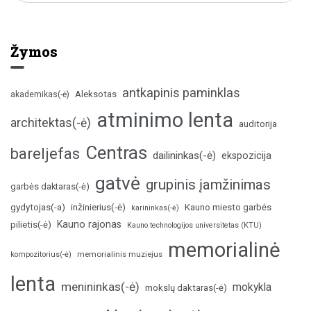
Žymos
antkapinis paminklas
Aleksotas
akademikas(-ė)
atminimo lenta
architektas(-ė)
auditorija
Centras
bareljefas
dailininkas(-ė)
ekspozicija
gatvė
grupinis įamžinimas
garbės daktaras(-ė)
inžinierius(-ė)
gydytojas(-a)
Kauno miesto garbės
karininkas(-ė)
Kauno rajonas
pilietis(-ė)
Kauno technologijos universitetas (KTU)
memorialinė
memorialinis muziejus
kompozitorius(-ė)
lenta
menininkas(-ė)
mokykla
mokslų daktaras(-ė)