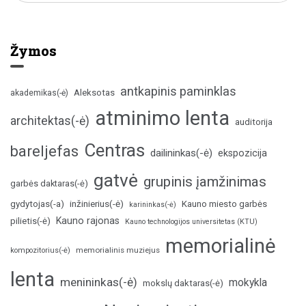
Žymos
antkapinis paminklas
Aleksotas
akademikas(-ė)
atminimo lenta
architektas(-ė)
auditorija
Centras
bareljefas
dailininkas(-ė)
ekspozicija
gatvė
grupinis įamžinimas
garbės daktaras(-ė)
inžinierius(-ė)
gydytojas(-a)
Kauno miesto garbės
karininkas(-ė)
Kauno rajonas
pilietis(-ė)
Kauno technologijos universitetas (KTU)
memorialinė
memorialinis muziejus
kompozitorius(-ė)
lenta
menininkas(-ė)
mokykla
mokslų daktaras(-ė)