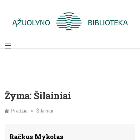
Skip
to
content
Žymūs Kauno
žmonės: atminimo
įamžinimas
Žyma:
Šilainiai
Pradžia
»
Šilainiai
Račkus Mykolas