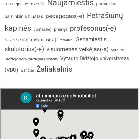
Naujamiestis
muziejus
paminklas
muzikas(-ė)
Petrašiūnų
pedagogas(-ė)
paminklinis biustas
kapinės
profesorius(-ė)
poetas(-ė)
premija
Senamiestis
rašytojas(-a)
pulkininkas(-ė)
Romainiai
skulptorius(-ė)
visuomenės veikėjas(-a)
Vytauto
Vytauto Didžiojo universitetas
Didžiojo karo muziejaus sodelis
Žaliakalnis
(VDU)
Šančiai