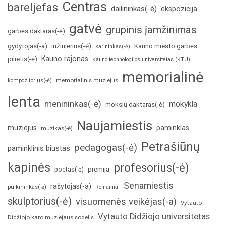
Centras
bareljefas
dailininkas(-ė)
ekspozicija
gatvė
grupinis įamžinimas
garbės daktaras(-ė)
inžinierius(-ė)
gydytojas(-a)
Kauno miesto garbės
karininkas(-ė)
Kauno rajonas
pilietis(-ė)
Kauno technologijos universitetas (KTU)
memorialinė
memorialinis muziejus
kompozitorius(-ė)
lenta
menininkas(-ė)
mokykla
mokslų daktaras(-ė)
Naujamiestis
muziejus
paminklas
muzikas(-ė)
Petrašiūnų
pedagogas(-ė)
paminklinis biustas
kapinės
profesorius(-ė)
poetas(-ė)
premija
Senamiestis
rašytojas(-a)
pulkininkas(-ė)
Romainiai
skulptorius(-ė)
visuomenės veikėjas(-a)
Vytauto
Vytauto Didžiojo universitetas
Didžiojo karo muziejaus sodelis