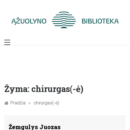
Skip
to
content
Žymūs Kauno
žmonės: atminimo
įamžinimas
Žyma:
chirurgas(-ė)
Pradžia
»
chirurgas(-ė)
Žemgulys Juozas