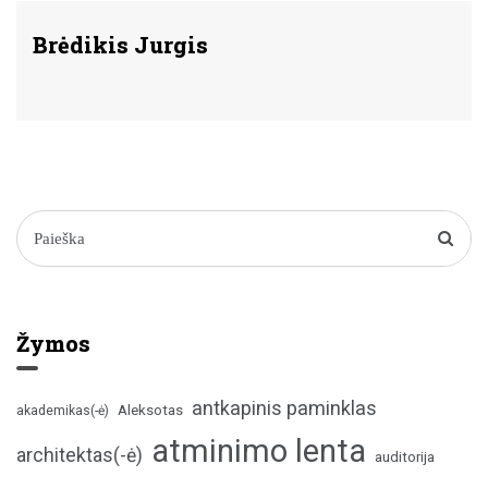
Brėdikis Jurgis
Žymos
antkapinis paminklas
Aleksotas
akademikas(-ė)
atminimo lenta
architektas(-ė)
auditorija