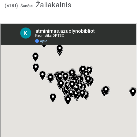
Žaliakalnis
(VDU)
Šančiai