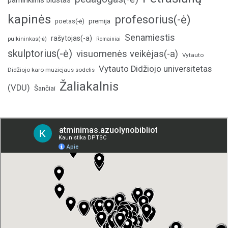
paminklinis biustas
kapinės
profesorius(-ė)
poetas(-ė)
premija
Senamiestis
rašytojas(-a)
pulkininkas(-ė)
Romainiai
skulptorius(-ė)
visuomenės veikėjas(-a)
Vytauto
Vytauto Didžiojo universitetas
Didžiojo karo muziejaus sodelis
Žaliakalnis
(VDU)
Šančiai