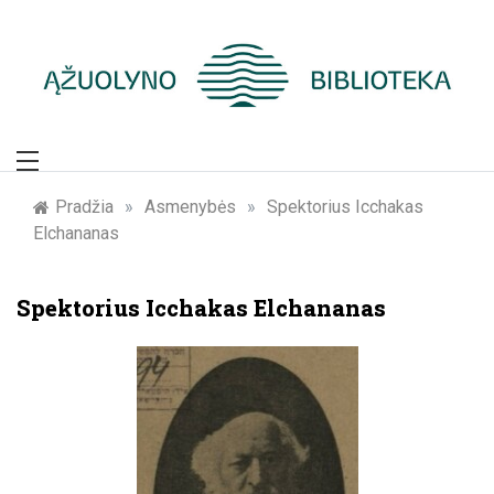
Skip
to
content
Žymūs Kauno
žmonės: atminimo
Pradžia
»
Asmenybės
»
Spektorius Icchakas
Elchananas
įamžinimas
Spektorius Icchakas Elchananas