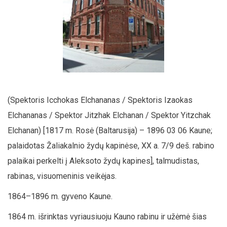
(Spektoris Icchokas Elchananas / Spektoris Izaokas
Elchananas / Spektor Jitzhak Elchanan / Spektor Yitzchak
Elchanan) [1817 m. Rosė (Baltarusija) – 1896 03 06 Kaune;
palaidotas Žaliakalnio žydų kapinėse, XX a. 7/9 deš. rabino
palaikai perkelti į Aleksoto žydų kapines], talmudistas,
rabinas, visuomeninis veikėjas.
1864–1896 m. gyveno Kaune.
1864 m. išrinktas vyriausiuoju Kauno rabinu ir užėmė šias