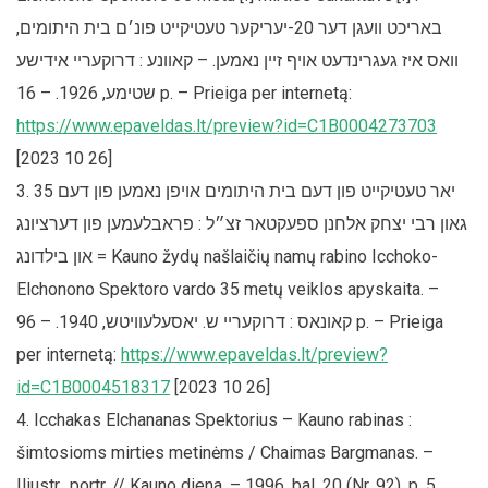
באריכט וועגן דער 20-יעריקער טעטיקייט פונ׳ם בית היתומים,
וואס איז געגרינדעט אויף זיין נאמען. – קאוונע : דרוקעריי אידישע
שטימע, 1926. – 16 p. – Prieiga per internetą:
https://www.epaveldas.lt/preview?id=C1B0004273703
[2023 10 26]
35 יאר טעטיקייט פון דעם בית היתומים אויפן נאמען פון דעם
גאון רבי יצחק אלחנן ספעקטאר זצ״ל : פראבלעמען פון דערציונג
און בילדונג = Kauno žydų našlaičių namų rabino Icchoko-
Elchonono Spektoro vardo 35 metų veiklos apyskaita. –
קאונאס : דרוקעריי ש. יאסעלעוויטש, 1940. – 96 p. – Prieiga
per internetą:
https://www.epaveldas.lt/preview?
id=C1B0004518317
[2023 10 26]
Icchakas Elchananas Spektorius – Kauno rabinas :
šimtosioms mirties metinėms / Chaimas Bargmanas. –
Iliustr., portr. // Kauno diena. – 1996, bal. 20 (Nr. 92), p. 5.