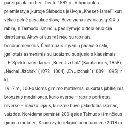
pareigas iki mirties. Dėstė 1882 m. Vilijampolės
priemiestyje įkurtoje Slabados ješivoje „Kneset-Israel“, kuri
vėliau pelnė pasaulinę šlovę. Buvo vienas žymiausių XIX a.
rabinų ir Talmudo išminčių, pasižymėjo didele erudicija
darbštumu. Aktyviai susirašinėjo su rabinais,
bendruomenėmis, filantropais ir įvairių pasaulio šalių
įgaliotais asmenimis su judaizmu susijusiais klausimais.
I. E. Spektoriaus darbai: „Beer Jizchak“ (Karaliaučius, 1858),
„Nachal Jizchak“ (1872–1884), „En Jizchak“ (1889–1895) ir
kt.
1917 m., 100-osioms gimimo metinėms, sukurtas jubiliejinis
bronzinis medalionas, kurio averse – rabino portretas,
reverse – mauzoliejaus, kuriame buvo palaidotas rabinas,
vaizdas. Norėdama paminėti 200-ąsias Talmudo išminčiaus
gimimo metines, Kauno žydų religinė bendruomenė 2018 m.