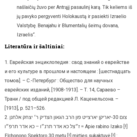
našlaičių žuvo per Antrąjį pasaulinį karą. Tik keliems iš
jų pavyko pergyventi Holokaustą ir pasiekti Izraelio
Valstybę. Benajahu ir Blumentalių šeimų dovana,
Izraelis“.
Literatūra ir šaltiniai:
Еврейская энциклопедия : свод знаний о еврействе
и его культуре в прошлом и настоящем : [шестнадцать
томов]. – С.-Петербург : Общество для научных
еврейских изданий, [1908-1913]. – Т. 14, Сараево –
Трани / под общей редакцией Л. Каценельсона. –
[1913], p. 521–526.
צום 30-יאריקן יארצייט פון הרב הגאון הצדיק ר׳ יצחק אלחנן
ז״צל כא אדר תרנ״ו – כא אדר תרפ״ו = Apie rabino Izako [!]
Elchonono Spektoro 30 metu [!] mirties sukaktuvė [!] :