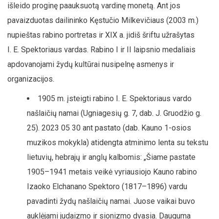
išleido proginę paauksuotą vardinę monetą. Ant jos
pavaizduotas dailininko Kęstučio Milkevičiaus (2003 m.)
nupieštas rabino portretas ir XIX a. jidiš šriftu užrašytas
I. E. Spektoriaus vardas. Rabino I ir II laipsnio medaliais
apdovanojami žydų kultūrai nusipelnę asmenys ir
organizacijos.
1905 m. įsteigti rabino I. E. Spektoriaus vardo
našlaičių namai (Ugniagesių g. 7, dab. J. Gruodžio g.
25). 2023 05 30 ant pastato (dab. Kauno 1-osios
muzikos mokykla) atidengta atminimo lenta su tekstu
lietuvių, hebrajų ir anglų kalbomis: „Šiame pastate
1905–1941 metais veikė vyriausiojo Kauno rabino
Izaoko Elchanano Spektoro (1817–1896) vardu
pavadinti žydų našlaičių namai. Juose vaikai buvo
auklėjami judaizmo ir sionizmo dvasia. Dauguma