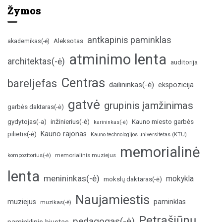
Žymos
antkapinis paminklas
Aleksotas
akademikas(-ė)
atminimo lenta
architektas(-ė)
auditorija
Centras
bareljefas
dailininkas(-ė)
ekspozicija
gatvė
grupinis įamžinimas
garbės daktaras(-ė)
inžinierius(-ė)
gydytojas(-a)
Kauno miesto garbės
karininkas(-ė)
Kauno rajonas
pilietis(-ė)
Kauno technologijos universitetas (KTU)
memorialinė
memorialinis muziejus
kompozitorius(-ė)
lenta
menininkas(-ė)
mokykla
mokslų daktaras(-ė)
Naujamiestis
muziejus
paminklas
muzikas(-ė)
Petrašiūnų
pedagogas(-ė)