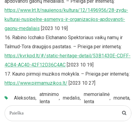
apdovanoti gaonų medaliais. – Prieiga per internetą:
https://www.lrt.lt/naujienos/kultura/12/1496956/28-zydu-
kulturai-nusipelne-asmenys-ir-organizacijos-apdovanoti-
gaonu-medaliais
[2023 10 19]
Rabino Icchako Elchanano Spektoriaus vaikų namų ir
Talmud-Tora draugijos pastatas. – Prieiga per internetą:
https://kvr.kpd.lt/#/static-heritage-detail/53B1430E-CDFF-
4CB4-AC40-42F12D36C4AC
[2023 10 19]
Kauno pirmoji muzikos mokykla. – Prieiga per internetą:
https://www.pirmamuzikos.lt/
[2023 10 27]
atminimo
memorialinė
n
Aleksotas
,
,
medalis
,
,
moneta
,
lenta
lenta
n