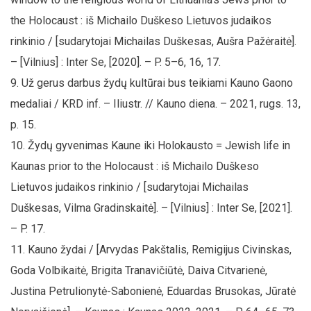
the Holocaust : iš Michailo Duškeso Lietuvos judaikos
rinkinio / [sudarytojai Michailas Duškesas, Aušra Pažėraitė].
– [Vilnius] : Inter Se, [2020]. – P. 5–6, 16, 17.
Už gerus darbus žydų kultūrai bus teikiami Kauno Gaono
medaliai / KRD inf. – Iliustr. // Kauno diena. – 2021, rugs. 13,
p. 15.
Žydų gyvenimas Kaune iki Holokausto = Jewish life in
Kaunas prior to the Holocaust : iš Michailo Duškeso
Lietuvos judaikos rinkinio / [sudarytojai Michailas
Duškesas, Vilma Gradinskaitė]. – [Vilnius] : Inter Se, [2021].
– P. 17.
Kauno žydai / [Arvydas Pakštalis, Remigijus Civinskas,
Goda Volbikaitė, Brigita Tranavičiūtė, Daiva Citvarienė,
Justina Petrulionytė-Sabonienė, Eduardas Brusokas, Jūratė