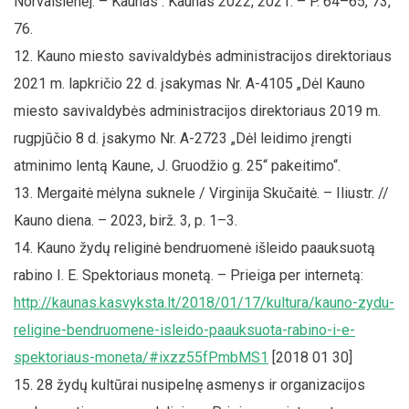
Norvaišienė]. – Kaunas : Kaunas 2022, 2021. – P. 64–65, 73,
76.
Kauno miesto savivaldybės administracijos direktoriaus
2021 m. lapkričio 22 d. įsakymas Nr. A-4105 „Dėl Kauno
miesto savivaldybės administracijos direktoriaus 2019 m.
rugpjūčio 8 d. įsakymo Nr. A-2723 „Dėl leidimo įrengti
atminimo lentą Kaune, J. Gruodžio g. 25“ pakeitimo“.
Mergaitė mėlyna suknele / Virginija Skučaitė. – Iliustr. //
Kauno diena. – 2023, birž. 3, p. 1–3.
Kauno žydų religinė bendruomenė išleido paauksuotą
rabino I. E. Spektoriaus monetą. – Prieiga per internetą:
http://kaunas.kasvyksta.lt/2018/01/17/kultura/kauno-zydu-
religine-bendruomene-isleido-paauksuota-rabino-i-e-
spektoriaus-moneta/#ixzz55fPmbMS1
[2018 01 30]
28 žydų kultūrai nusipelnę asmenys ir organizacijos