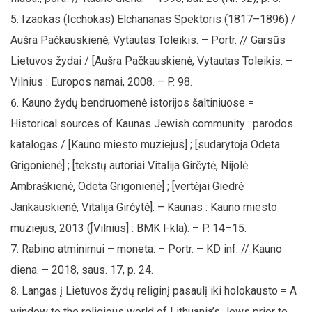
Izaokas (Icchokas) Elchananas Spektoris (1817–1896) /
Aušra Pačkauskienė, Vytautas Toleikis. – Portr. // Garsūs
Lietuvos žydai / [Aušra Pačkauskienė, Vytautas Toleikis. –
Vilnius : Europos namai, 2008. – P. 98.
Kauno žydų bendruomenė istorijos šaltiniuose =
Historical sources of Kaunas Jewish community : parodos
katalogas / [Kauno miesto muziejus] ; [sudarytoja Odeta
Grigonienė] ; [tekstų autoriai Vitalija Girčytė, Nijolė
Ambraškienė, Odeta Grigonienė] ; [vertėjai Giedrė
Jankauskienė, Vitalija Girčytė]. – Kaunas : Kauno miesto
muziejus, 2013 ([Vilnius] : BMK l-kla). – P. 14–15.
Rabino atminimui – moneta. – Portr. – KD inf. // Kauno
diena. – 2018, saus. 17, p. 24.
Langas į Lietuvos žydų religinį pasaulį iki holokausto = A
window to the religious world of Lithuania’s Jews prior to