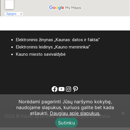
Elektroninis žinynas „Kaunas: datos ir faktai“
Elektroninis leidinys „Kauno menininkai“
Kauno miesto savivaldybė
Facebook
YouTube
Instagram
Pinterest
Norėdami pagerinti Jūsų naršymo kokybę,
naudojame slapukus, kuriuos galite bet kada
atšaukti.
Daugiau apie slapukus.
2026 © Kauno apskrities viešoji Ąžuolyno biblioteka
Sutinku