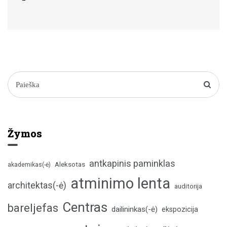
Žymos
antkapinis paminklas
Aleksotas
akademikas(-ė)
atminimo lenta
architektas(-ė)
auditorija
Centras
bareljefas
dailininkas(-ė)
ekspozicija