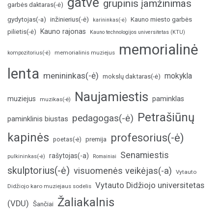
gatvė
grupinis įamžinimas
garbės daktaras(-ė)
inžinierius(-ė)
gydytojas(-a)
Kauno miesto garbės
karininkas(-ė)
Kauno rajonas
pilietis(-ė)
Kauno technologijos universitetas (KTU)
memorialinė
memorialinis muziejus
kompozitorius(-ė)
lenta
menininkas(-ė)
mokykla
mokslų daktaras(-ė)
Naujamiestis
muziejus
paminklas
muzikas(-ė)
Petrašiūnų
pedagogas(-ė)
paminklinis biustas
kapinės
profesorius(-ė)
poetas(-ė)
premija
Senamiestis
rašytojas(-a)
pulkininkas(-ė)
Romainiai
skulptorius(-ė)
visuomenės veikėjas(-a)
Vytauto
Vytauto Didžiojo universitetas
Didžiojo karo muziejaus sodelis
Žaliakalnis
(VDU)
Šančiai