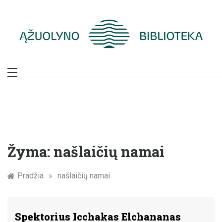
Skip
to
content
Žymūs Kauno
žmonės: atminimo
įamžinimas
Žyma:
našlaičių namai
Pradžia
»
našlaičių namai
Spektorius Icchakas Elchananas