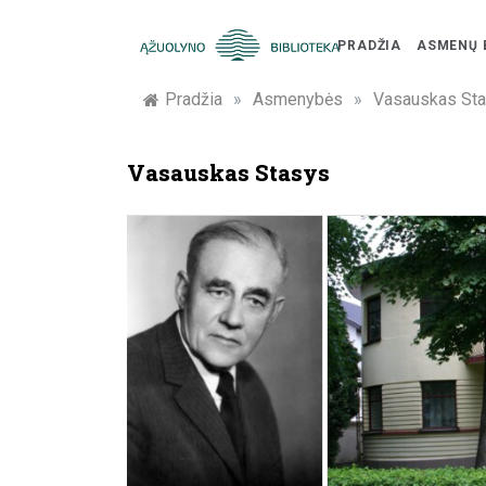
Skip
to
PRADŽIA
ASMENŲ 
content
Žymūs
Pradžia
»
Asmenybės
»
Vasauskas St
Kauno
Vasauskas Stasys
žmonės:
atminimo
įamžinimas