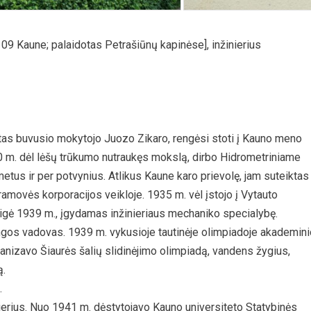
09 Kaune; palaidotas Petrašiūnų kapinėse], inžinierius
tas buvusio mokytojo Juozo Zikaro, rengėsi stoti į Kauno meno
30 m. dėl lėšų trūkumo nutraukęs mokslą, dirbo Hidrometriniame
etus ir per potvynius. Atlikus Kaune karo prievolę, jam suteiktas
 ramovės korporacijos veikloje. 1935 m. vėl įstojo į Vytauto
baigė 1939 m., įgydamas inžinieriaus mechaniko specialybę.
os vadovas. 1939 m. vykusioje tautinėje olimpiadoje akademini
anizavo Šiaurės šalių slidinėjimo olimpiadą, vandens žygius,
ą.
.
erius. Nuo 1941 m. dėstytojavo Kauno universiteto Statybinės