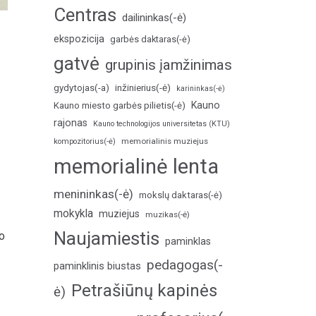
Centras
dailininkas(-ė)
ekspozicija
garbės daktaras(-ė)
gatvė
grupinis įamžinimas
inžinierius(-ė)
gydytojas(-a)
karininkas(-ė)
Kauno
Kauno miesto garbės pilietis(-ė)
rajonas
Kauno technologijos universitetas (KTU)
memorialinis muziejus
kompozitorius(-ė)
memorialinė lenta
menininkas(-ė)
mokslų daktaras(-ė)
mokykla
muziejus
muzikas(-ė)
Naujamiestis
o
paminklas
pedagogas(-
paminklinis biustas
Petrašiūnų kapinės
ė)