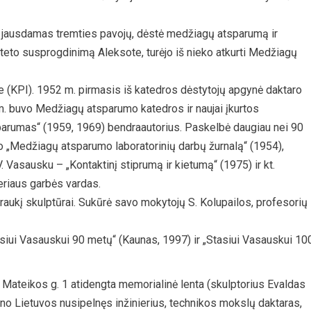
t jausdamas tremties pavojų, dėstė medžiagų atsparumą ir
lteto susprogdinimą Aleksote, turėjo iš nieko atkurti Medžiagų
e (KPI). 1952 m. pirmasis iš katedros dėstytojų apgynė daktaro
. buvo Medžiagų atsparumo katedros ir naujai įkurtos
parumas“ (1959, 1969) bendraautorius. Paskelbė daugiau nei 90
do „Medžiagų atsparumo laboratorinių darbų žurnalą“ (1954),
Vasausku – „Kontaktinį stiprumą ir kietumą“ (1975) ir kt.
eriaus garbės vardas.
traukį skulptūrai. Sukūrė savo mokytojų S. Kolupailos, profesorių 
siui Vasauskui 90 metų“ (Kaunas, 1997) ir „Stasiui Vasauskui 10
. Mateikos g. 1 atidengta memorialinė lenta (skulptorius Evaldas
 Lietuvos nusipelnęs inžinierius, technikos mokslų daktaras,