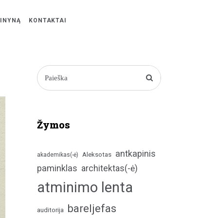
ŽINYNĄ
KONTAKTAI
Žymos
antkapinis
Aleksotas
akademikas(-ė)
paminklas
architektas(-ė)
atminimo lenta
bareljefas
auditorija