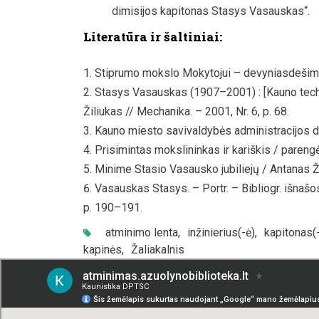
dimisijos kapitonas Stasys Vasauskas“.
Literatūra ir šaltiniai:
Stiprumo mokslo Mokytojui – devyniasdešimt / 
Stasys Vasauskas (1907–2001) : [Kauno techn
Žiliukas // Mechanika. – 2001, Nr. 6, p. 68.
Kauno miesto savivaldybės administracijos d
Prisimintas mokslininkas ir kariškis / parengė
Minime Stasio Vasausko jubiliejų / Antanas Žiliu
Vasauskas Stasys. – Portr. – Bibliogr. išnašo
p. 190–191.
atminimo lenta
,
inžinierius(-ė)
,
kapitonas(
kapinės
,
Žaliakalnis