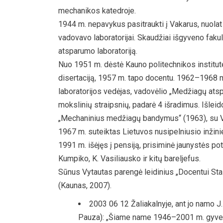
mechanikos katedroje.
1944 m. nepavykus pasitraukti į Vakarus, nuola
vadovavo laboratorijai. Skaudžiai išgyveno faku
atsparumo laboratoriją.
Nuo 1951 m. dėstė Kauno politechnikos institut
disertaciją, 1957 m. tapo docentu. 1962–1968 m
laboratorijos vedėjas, vadovėlio „Medžiagų ats
mokslinių straipsnių, padarė 4 išradimus. Išlei
„Mechaninius medžiagų bandymus“ (1963), su V. 
1967 m. suteiktas Lietuvos nusipelniusio inžini
1991 m. išėjęs į pensiją, prisiminė jaunystės po
Kumpiko, K. Vasiliausko ir kitų bareljefus.
Sūnus Vytautas parengė leidinius „Docentui Sta
(Kaunas, 2007).
2003 06 12 Žaliakalnyje, ant jo namo J
Pauza): „Šiame name 1946–2001 m. gyveno