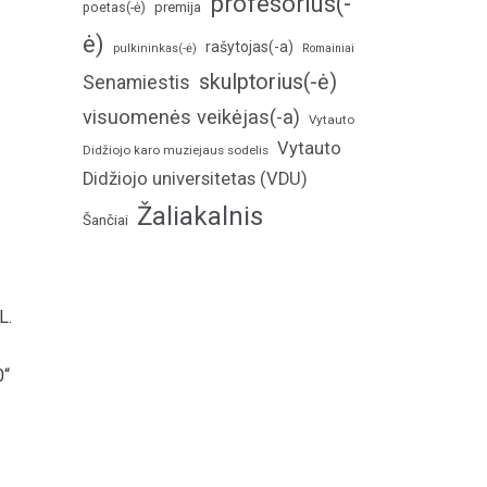
profesorius(-
poetas(-ė)
premija
ė)
rašytojas(-a)
pulkininkas(-ė)
Romainiai
skulptorius(-ė)
Senamiestis
visuomenės veikėjas(-a)
Vytauto
Vytauto
Didžiojo karo muziejaus sodelis
Didžiojo universitetas (VDU)
Žaliakalnis
Šančiai
L.
0“