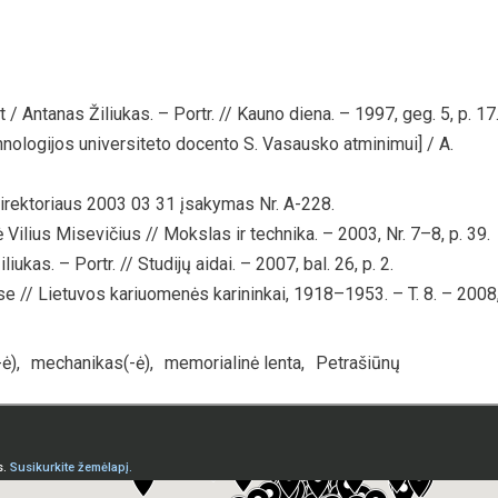
Antanas Žiliukas. – Portr. // Kauno diena. – 1997, geg. 5, p. 17
ologijos universiteto docento S. Vasausko atminimui] / A.
irektoriaus 2003 03 31 įsakymas Nr. A-228.
 Vilius Misevičius // Mokslas ir technika. – 2003, Nr. 7–8, p. 39.
kas. – Portr. // Studijų aidai. – 2007, bal. 26, p. 2.
se // Lietuvos kariuomenės karininkai, 1918–1953. – T. 8. – 2008
-ė)
,
mechanikas(-ė)
,
memorialinė lenta
,
Petrašiūnų