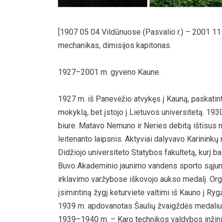
[1907 05 04 Vildūnuose (Pasvalio r.) – 2001 11 
mechanikas, dimisijos kapitonas.
1927–2001 m. gyveno Kaune.
1927 m. iš Panevėžio atvykęs į Kauną, paskatin
mokyklą, bet įstojo į Lietuvos universitetą. 19
biure. Matavo Nemuno ir Neries debitą ištisus m
leitenanto laipsnis. Aktyviai dalyvavo Karininkų
Didžiojo universiteto Statybos fakultetą, kurį 
Buvo Akademinio jaunimo vandens sporto sąjung
irklavimo varžybose iškovojo aukso medalį. Org
įsimintiną žygį keturviete valtimi iš Kauno į Ryg
1939 m. apdovanotas Šaulių žvaigždės medaliu
1939–1940 m. – Karo technikos valdybos inžini