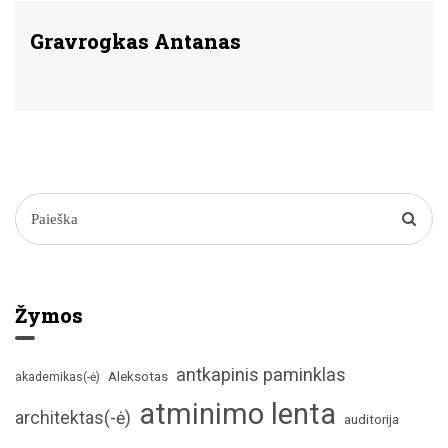
Gravrogkas Antanas
Žymos
antkapinis paminklas
Aleksotas
akademikas(-ė)
atminimo lenta
architektas(-ė)
auditorija