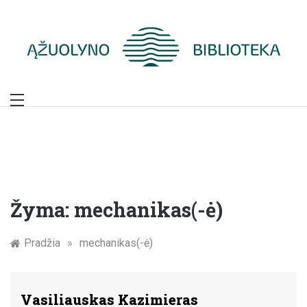
Skip
to
content
Žymūs Kauno
žmonės: atminimo
įamžinimas
Žyma:
mechanikas(-ė)
Pradžia
»
mechanikas(-ė)
Vasiliauskas Kazimieras