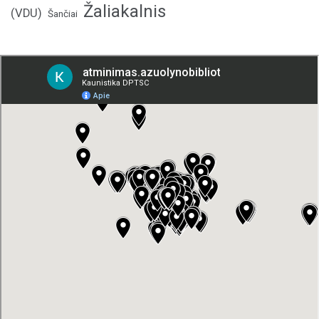
Žaliakalnis
(VDU)
Šančiai