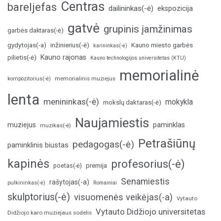
Centras
bareljefas
dailininkas(-ė)
ekspozicija
gatvė
grupinis įamžinimas
garbės daktaras(-ė)
inžinierius(-ė)
gydytojas(-a)
Kauno miesto garbės
karininkas(-ė)
Kauno rajonas
pilietis(-ė)
Kauno technologijos universitetas (KTU)
memorialinė
memorialinis muziejus
kompozitorius(-ė)
lenta
menininkas(-ė)
mokykla
mokslų daktaras(-ė)
Naujamiestis
muziejus
paminklas
muzikas(-ė)
Petrašiūnų
pedagogas(-ė)
paminklinis biustas
kapinės
profesorius(-ė)
poetas(-ė)
premija
Senamiestis
rašytojas(-a)
pulkininkas(-ė)
Romainiai
skulptorius(-ė)
visuomenės veikėjas(-a)
Vytauto
Vytauto Didžiojo universitetas
Didžiojo karo muziejaus sodelis