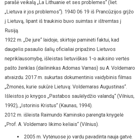
parašė veikalą „La Lithuanie et ses problemes“ (liet.
„Lietuva ir jos problemos“). 1940 06 19 iš Prancūzijos grįžo
į Lietuvą, lipant iš traukinio buvo suimtas ir ištremtas į
Rusiją.
1922 m. „De jure“ laidoje, skirtoje paminėti faktui, kad
daugelis pasaulio šalių oficialiai pripažino Lietuvos
nepriklausomybę, išleistas lietuviškas 1-o auksino vertės
pašto ženklas (dailininkas Adomas Varnas) su A. Voldemaro
atvaizdu. 2017 m. sukurtas dokumentinis vaidybinis filmas
„Žmonės, kurie sukūrė Lietuvą: Voldemaras Augustinas“.
Išleistos jo knygos „Pastabos saulėlydžio valandą“ (Vilnius,
1992), „Istorinis Kristus“ (Kaunas, 1994).
2012 m. išleista Raimundo Kaminsko parengta knygelė
„Prof. A. Voldemaro likimo keliais“ (Vilnius).
2005 m. Vytėnuose jo vardu pavadinta nauja gatvė.