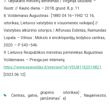
Tarpukario ministrų atminimas / Virginija Skučaitė. –
Iliustr. // Kauno diena. – 2018, gruod. 8, p. 11.
Voldemaras Augustinas : [1883 04 16–1942 12 16,
istorikas, Lietuvos valstybės ir visuomenės veikėjas] //
Valstybės atkūrimo istorijos / Alfonsas Eidintas, Raimundas
Lopata. – Vilnius : Mokslo ir enciklopedijų leidybos centras,
2020. – P. 543–546.
Lietuvos Respublikos ministras pirmininkas Augustinas
Voldemaras. – Prieiga per internetą:
https://www.epaveldas.lt/preview?id=VDUB1162014821
[2023 06 12]
grupinis
istorikas(-
Centras
,
gatvė
,
,
,
Naujamiestis
,
įamžinimas
ė)