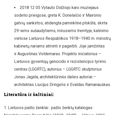
2018 12 05 Vytauto Didžiojo karo muziejaus
sodelio prieigose, greta K. Donelaičio ir Maironio
gatvių sankirtos, atidengta paminklinė plokštė, skirta
29-iems sušaudytiems, mirusiems tremtyje, kalinimo
vietose Lietuvos Respublikos 1918–1940 m. ministrų
kabinetų nariams atminti ir pagerbti. Joje įamžintas
ir Augustinas Voldemaras. Projekto iniciatorius –
Lietuvos gyventojų genocido ir rezistencijos tyrimo
centras (LGGRTC), autorius – LGGRTC skulptorius
Jonas Jagėla, architektūrinės dalies autoriai –
architektas Liucijus Dringelis ir Evaldas Ramanauskas.
Literatūra ir šaltiniai:
Lietuvos pašto ženklai : pašto ženklų katalogas :