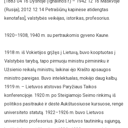
[1883 04 16 Dysnoje (Ignalinos r.) – 1942 12 16 Maskvoje
(Rusija); 2012 12 14 Petrašiūnų kapinėse atidengtas
kenotafas], valstybės veikėjas, istorikas, profesorius.
1920–1938, 1940 m. su pertraukomis gyveno Kaune.
1918 m. iš Vokietijos grįžęs į Lietuvą, buvo kooptuotas į
Valstybės tarybą, tapo pirmuoju ministru pirmininku ir
Užsienio reikalų ministru, laikinai ėjo Krašto apsaugos
ministro pareigas. Buvo intelektualas, mokėjo daug kalbų.
1919 m. – Lietuvos atstovas Paryžiaus Taikos
konferencijoje. 1920 m. po Steigiamojo Seimo rinkimų iš
politikos pasitraukė ir dėstė Aukštuosiuose kursuose, rengė
universiteto statutą. 1922–1926 m. buvo Lietuvos
universiteto profesorius. Įkūrė Lietuvos tautininkų sąjungą,