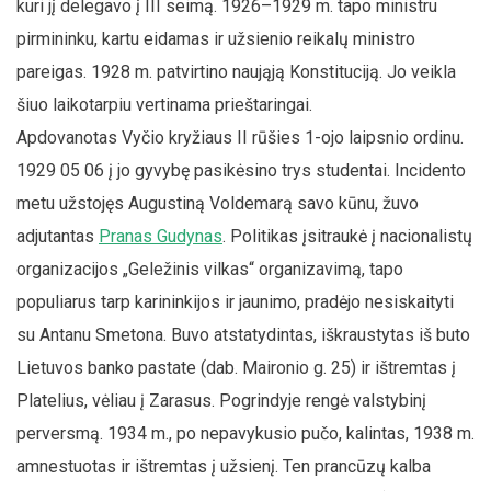
kuri jį delegavo į III seimą. 1926–1929 m. tapo ministru
pirmininku, kartu eidamas ir užsienio reikalų ministro
pareigas. 1928 m. patvirtino naująją Konstituciją. Jo veikla
šiuo laikotarpiu vertinama prieštaringai.
Apdovanotas Vyčio kryžiaus II rūšies 1-ojo laipsnio ordinu.
1929 05 06 į jo gyvybę pasikėsino trys studentai. Incidento
metu užstojęs Augustiną Voldemarą savo kūnu, žuvo
adjutantas
Pranas Gudynas
. Politikas įsitraukė į nacionalistų
organizacijos „Geležinis vilkas“ organizavimą, tapo
populiarus tarp karininkijos ir jaunimo, pradėjo nesiskaityti
su Antanu Smetona. Buvo atstatydintas, iškraustytas iš buto
Lietuvos banko pastate (dab. Maironio g. 25) ir ištremtas į
Platelius, vėliau į Zarasus. Pogrindyje rengė valstybinį
perversmą. 1934 m., po nepavykusio pučo, kalintas, 1938 m.
amnestuotas ir ištremtas į užsienį. Ten prancūzų kalba