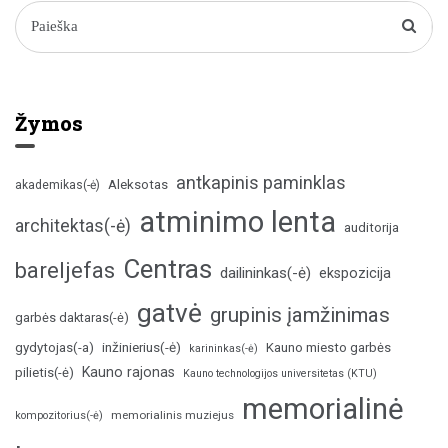
Žymos
antkapinis paminklas
Aleksotas
akademikas(-ė)
atminimo lenta
architektas(-ė)
auditorija
Centras
bareljefas
dailininkas(-ė)
ekspozicija
gatvė
grupinis įamžinimas
garbės daktaras(-ė)
inžinierius(-ė)
gydytojas(-a)
Kauno miesto garbės
karininkas(-ė)
Kauno rajonas
pilietis(-ė)
Kauno technologijos universitetas (KTU)
memorialinė
memorialinis muziejus
kompozitorius(-ė)