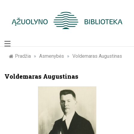
Skip
to
content
Žymūs Kauno
žmonės: atminimo
Pradžia
»
Asmenybės
»
Voldemaras Augustinas
įamžinimas
Voldemaras Augustinas