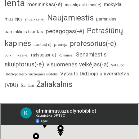
lenta
menininkas(-ė)
mokykla
mokslų daktaras(-ė)
Naujamiestis
muziejus
paminklas
muzikas(-ė)
Petrašiūnų
pedagogas(-ė)
paminklinis biustas
kapinės
profesorius(-ė)
poetas(-ė)
premija
Senamiestis
rašytojas(-a)
pulkininkas(-ė)
Romainiai
skulptorius(-ė)
visuomenės veikėjas(-a)
Vytauto
Vytauto Didžiojo universitetas
Didžiojo karo muziejaus sodelis
Žaliakalnis
(VDU)
Šančiai