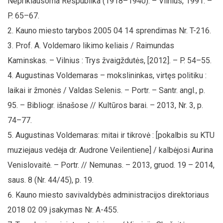
Nepriklausoma Respublika (1918–1940). – Vilnius, 1991. –
P. 65–67.
Kauno miesto tarybos 2005 04 14 sprendimas Nr. T-216.
Prof. A. Voldemaro likimo keliais / Raimundas
Kaminskas. – Vilnius : Trys žvaigždutės, [2012]. – P. 54–55.
Augustinas Voldemaras – mokslininkas, virtęs politiku :
laikai ir žmonės / Valdas Selenis. – Portr. – Santr. angl., p.
95. – Bibliogr. išnašose // Kultūros barai. – 2013, Nr. 3, p.
74–77.
Augustinas Voldemaras: mitai ir tikrovė : [pokalbis su KTU
muziejaus vedėja dr. Audrone Veilentiene] / kalbėjosi Aurina
Venislovaitė. – Portr. // Nemunas. – 2013, gruod. 19 – 2014,
saus. 8 (Nr. 44/45), p. 19.
Kauno miesto savivaldybės administracijos direktoriaus
2018 02 09 įsakymas Nr. A-455.