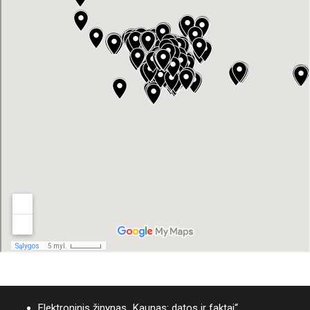
Elektroninis žinynas „Kaunas: datos ir faktai“