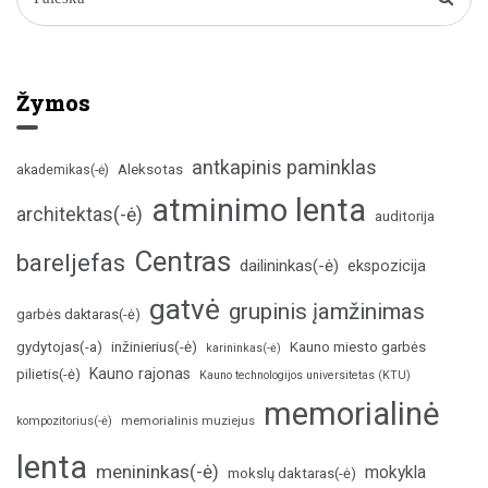
Žymos
antkapinis paminklas
Aleksotas
akademikas(-ė)
atminimo lenta
architektas(-ė)
auditorija
Centras
bareljefas
dailininkas(-ė)
ekspozicija
gatvė
grupinis įamžinimas
garbės daktaras(-ė)
inžinierius(-ė)
gydytojas(-a)
Kauno miesto garbės
karininkas(-ė)
Kauno rajonas
pilietis(-ė)
Kauno technologijos universitetas (KTU)
memorialinė
memorialinis muziejus
kompozitorius(-ė)
lenta
menininkas(-ė)
mokykla
mokslų daktaras(-ė)