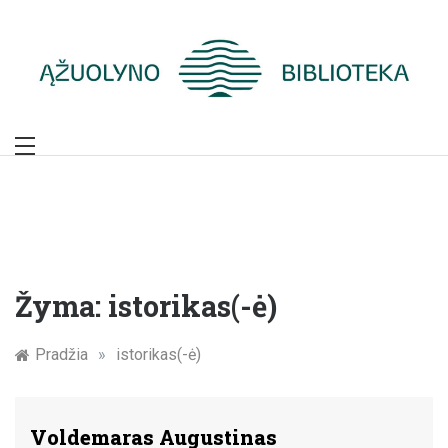
Skip
to
content
Žymūs Kauno
žmonės: atminimo
įamžinimas
Žyma:
istorikas(-ė)
Pradžia
»
istorikas(-ė)
Voldemaras Augustinas