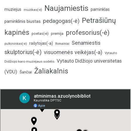
Naujamiestis
muziejus
paminklas
muzikas(-ė)
Petrašiūnų
pedagogas(-ė)
paminklinis biustas
kapinės
profesorius(-ė)
poetas(-ė)
premija
Senamiestis
rašytojas(-a)
pulkininkas(-ė)
Romainiai
skulptorius(-ė)
visuomenės veikėjas(-a)
Vytauto
Vytauto Didžiojo universitetas
Didžiojo karo muziejaus sodelis
Žaliakalnis
(VDU)
Šančiai