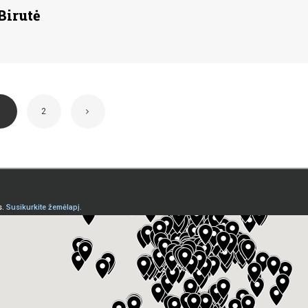
Birutė
1
2