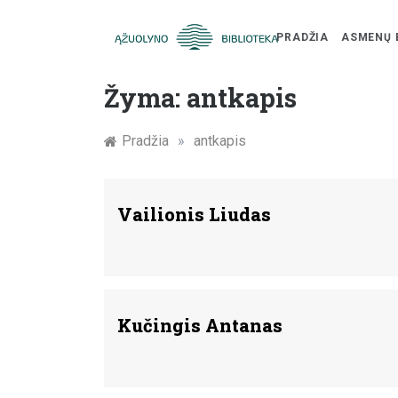
PRADŽIA
ASMENŲ 
Skip
Žymūs
to
Žyma:
antkapis
content
Kauno
Pradžia
»
antkapis
žmonės:
atminimo
Vailionis Liudas
įamžinimas
Kučingis Antanas