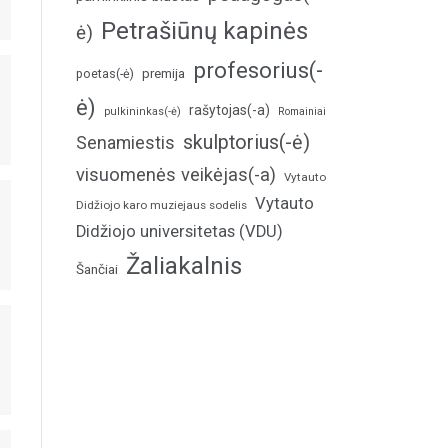
Petrašiūnų kapinės
ė)
profesorius(-
poetas(-ė)
premija
ė)
rašytojas(-a)
pulkininkas(-ė)
Romainiai
skulptorius(-ė)
Senamiestis
visuomenės veikėjas(-a)
Vytauto
Vytauto
Didžiojo karo muziejaus sodelis
Didžiojo universitetas (VDU)
Žaliakalnis
Šančiai