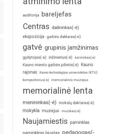
atminimo lenta
bareljefas
auditorija
Centras
dailininkas(-ė)
ekspozicija
garbės daktaras(-ė)
gatvė
grupinis įamžinimas
inžinierius(-ė)
gydytojas(-a)
karininkas(-ė)
Kauno
Kauno miesto garbės pilietis(-ė)
rajonas
Kauno technologijos universitetas (KTU)
memorialinis muziejus
kompozitorius(-ė)
memorialinė lenta
menininkas(-ė)
mokslų daktaras(-ė)
mokykla
muziejus
muzikas(-ė)
Naujamiestis
paminklas
pedagogas(-
paminklinis biustas