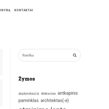
ŽINYNĄ
KONTAKTAI
Žymos
antkapinis
Aleksotas
akademikas(-ė)
paminklas
architektas(-ė)