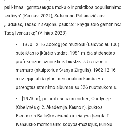
palikimas : gamtosaugos mokslo ir praktikos populiarinimo
leidinys“ (Kaunas, 2022), Selemono Paltanavičiaus
„Tadukas, Tadas ir svajonių paukštė : knyga apie gamtininką
Tadą Ivanauską“ (Vilnius, 2023).
1970 12 16 Zoologijos muziejui (Laisvės al. 106)
suteiktas jo įkūrėjo vardas. 1981 m. čia atidengtas
profesoriaus paminklinis biustas iš bronzos ir
marmuro (skulptorius Stasys Žirgulis). 1982 12 16
muziejuje atidarytas memorialinis kambarys,
parengtas atminimo albumas su 326 nuotraukomis.
[1973 m.], po profesoriaus mirties, Obelynėje
(Obelynės g. 2, Akademija, Kauno r.), įdukros
Eleonoros Baltuškevičienės iniciatyva įrengta T.
Ivanausko memorialinė sodyba-muziejus, kurioje