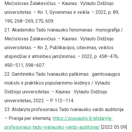
Mečislovas Žalakevičius. – Kaunas : Vytauto Didžiojo
universitetas. – Kn. 1, Gyvenimas ir veikla. – 2022, p. 89,
190, 268–269, 270, 609.
Akademiko Tado Ivanausko fenomenas : monografija /
Mečislovas Žalakevičius. – Kaunas : Vytauto Didžiojo
universitetas. – Kn. 2, Publikacijos, citavimas, veiklos
atspindžiai ir atminties įamžinimas. – 2022, p. 458–476,
490–511, 598–607.
Gamtininko Tado Ivanausko palikimas : gamtosaugos
mokslo ir praktikos populiarinimo leidinys / Vytauto
Didžiojo universitetas. – Kaunas : Vytauto Didžiojo
universitetas, 2022. – P. 112–114.
Atidaryta profesoriaus Tado Ivanausko vardo auditorija.
– Prieiga per internetą:
https://zpasaulis.lt/atidaryta-
profesoriaus-tado-ivanausko-vardo-auditorija/
[2022 05 09]