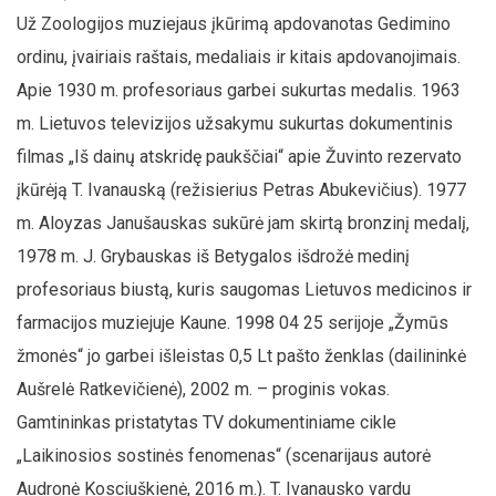
Už Zoologijos muziejaus įkūrimą apdovanotas Gedimino
ordinu, įvairiais raštais, medaliais ir kitais apdovanojimais.
Apie 1930 m. profesoriaus garbei sukurtas medalis. 1963
m. Lietuvos televizijos užsakymu sukurtas dokumentinis
filmas „Iš dainų atskridę paukščiai“ apie Žuvinto rezervato
įkūrėją T. Ivanauską (režisierius Petras Abukevičius). 1977
m. Aloyzas Janušauskas sukūrė jam skirtą bronzinį medalį,
1978 m. J. Grybauskas iš Betygalos išdrožė medinį
profesoriaus biustą, kuris saugomas Lietuvos medicinos ir
farmacijos muziejuje Kaune. 1998 04 25 serijoje „Žymūs
žmonės“ jo garbei išleistas 0,5 Lt pašto ženklas (dailininkė
Aušrelė Ratkevičienė), 2002 m. – proginis vokas.
Gamtininkas pristatytas TV dokumentiniame cikle
„Laikinosios sostinės fenomenas“ (scenarijaus autorė
Audronė Kosciuškienė, 2016 m.). T. Ivanausko vardu