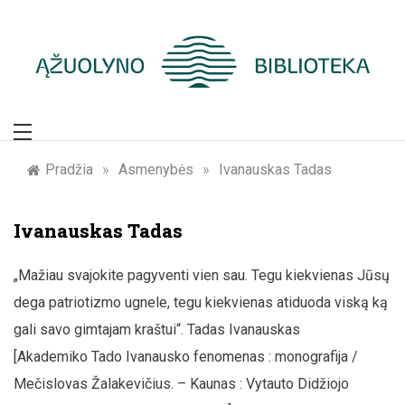
Skip
to
content
Žymūs Kauno
žmonės: atminimo
Pradžia
»
Asmenybės
»
Ivanauskas Tadas
įamžinimas
Ivanauskas Tadas
„Mažiau svajokite pagyventi vien sau. Tegu kiekvienas Jūsų
dega patriotizmo ugnele, tegu kiekvienas atiduoda viską ką
gali savo gimtajam kraštui“. Tadas Ivanauskas
[Akademiko Tado Ivanausko fenomenas : monografija /
Mečislovas Žalakevičius. – Kaunas : Vytauto Didžiojo