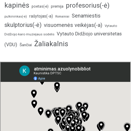
kapinės
profesorius(-ė)
poetas(-ė)
premija
Senamiestis
rašytojas(-a)
pulkininkas(-ė)
Romainiai
skulptorius(-ė)
visuomenės veikėjas(-a)
Vytauto
Vytauto Didžiojo universitetas
Didžiojo karo muziejaus sodelis
Žaliakalnis
(VDU)
Šančiai