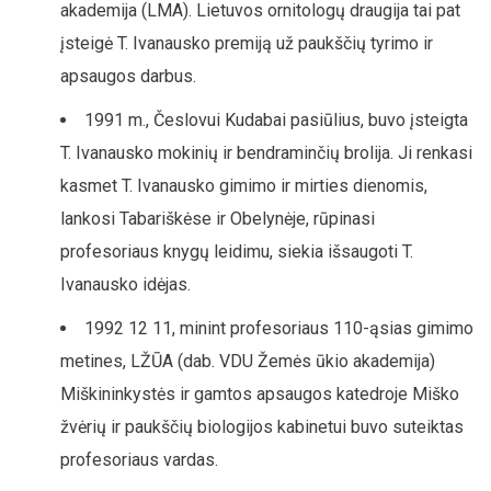
akademija (LMA). Lietuvos ornitologų draugija tai pat
įsteigė T. Ivanausko premiją už paukščių tyrimo ir
apsaugos darbus.
1991 m., Česlovui Kudabai pasiūlius, buvo įsteigta
T. Ivanausko mokinių ir bendraminčių brolija. Ji renkasi
kasmet T. Ivanausko gimimo ir mirties dienomis,
lankosi Tabariškėse ir Obelynėje, rūpinasi
profesoriaus knygų leidimu, siekia išsaugoti T.
Ivanausko idėjas.
1992 12 11, minint profesoriaus 110-ąsias gimimo
metines, LŽŪA (dab. VDU Žemės ūkio akademija)
Miškininkystės ir gamtos apsaugos katedroje Miško
žvėrių ir paukščių biologijos kabinetui buvo suteiktas
profesoriaus vardas.