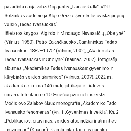
pavadinta nauja vabzdžių gentis „Ivanauskella“. VDU
Botanikos sode auga Algio Gražio išvesta lietuviška jurginų
veislė „Tadas Ivanauskas“.
Išleistos knygos: Algirdo ir Mindaugo Navasaičių „Obelynė“
(Vilnius, 1980), Petro Zajančkausko „Gamtininkas Tadas
Ivanauskas: 1882–1970“ (Vilnius, 2002), „Akademikas
Tadas Ivanauskas ir Obelynė“ (Kaunas, 2002), fotografijų
albumas „Akademikas Tadas Ivanauskas: gyvenimo ir
kūrybinės veiklos akimirkos“ (Vilnius, 2007). 2022 m.,
akademiko gimimo 140 metų jubiliejui ir Lietuvos
universiteto įkūrimo 100-mečiui paminėti, išleista
Mečislovo Žalakevičiaus monografija „Akademiko Tado
Ivanausko fenomenas“ (Kn. 1 „Gyvenimas ir veikla“, Kn. 2
„Publikacijos, citavimas, veiklos atspindžiai ir atminties
įamžinimas“ (Kaunas), „Gamtininko Tado Ivanausko