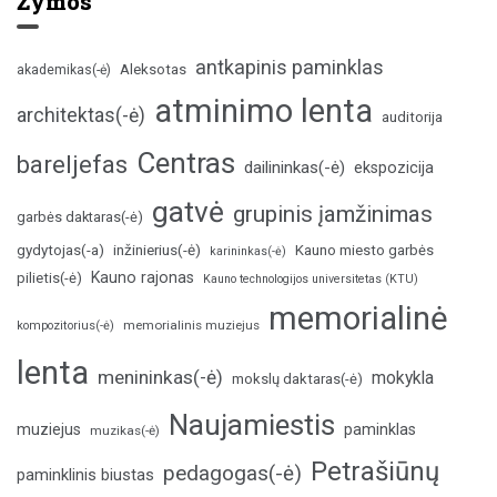
Žymos
antkapinis paminklas
Aleksotas
akademikas(-ė)
atminimo lenta
architektas(-ė)
auditorija
Centras
bareljefas
dailininkas(-ė)
ekspozicija
gatvė
grupinis įamžinimas
garbės daktaras(-ė)
inžinierius(-ė)
gydytojas(-a)
Kauno miesto garbės
karininkas(-ė)
Kauno rajonas
pilietis(-ė)
Kauno technologijos universitetas (KTU)
memorialinė
memorialinis muziejus
kompozitorius(-ė)
lenta
menininkas(-ė)
mokykla
mokslų daktaras(-ė)
Naujamiestis
muziejus
paminklas
muzikas(-ė)
Petrašiūnų
pedagogas(-ė)
paminklinis biustas