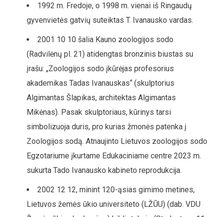
1992 m. Fredoje, o 1998 m. vienai iš Ringaudų
gyvenvietės gatvių suteiktas T. Ivanausko vardas.
2001 10 10 šalia Kauno zoologijos sodo
(Radvilėnų pl. 21) atidengtas bronzinis biustas su
įrašu: „Zoologijos sodo įkūrėjas profesorius
akademikas Tadas Ivanauskas“ (skulptorius
Algimantas Šlapikas, architektas Algimantas
Mikėnas). Pasak skulptoriaus, kūrinys tarsi
simbolizuoja duris, pro kurias žmonės patenka į
Zoologijos sodą. Atnaujinto Lietuvos zoologijos sodo
Egzotariume įkurtame Edukaciniame centre 2023 m.
sukurta Tado Ivanausko kabineto reprodukcija.
2002 12 12, minint 120-ąsias gimimo metines,
Lietuvos žemės ūkio universiteto (LŽŪU) (dab. VDU