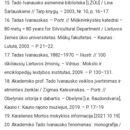
Tado Ivanausko asmeninė biblioteka [LŽŪU] / Lina
Šarlauskienė // Tarp knygų. – 2003, Nr. 10, p. 16–17.
Tadas Ivanauskas. – Portr. // Miškininkystės katedrai –
80 metų = 80 years for Silvicultural Department / Lietuvos
žemės ūkio universitetas. Miškų fakultetas. – Kaunas :
Lututė, 2003. – P. 21–22.
Tadas Ivanauskas, 1882–1970. – Iliustr. // 100
iškiliausių Lietuvos žmonių. – Vilnius : Mokslo ir
enciklopedijų leidybos institutas, 2009. – P. 130–131.
Akademiko prof. Tado Ivanausko veiklos įvertinimas ir
atminties ženklai / Zigmas Kalesinskas. – Portr. //
Obelynės istorija ir dabartis. – Obelynė [i.e. Raudondvaris],
Kauno r.: Kauno rajono muziejus, 2019. – P. 17–19.
Karalienės Mortos mokyklos informacija [2021 10 19].
Akademiko Tado Ivanausko fenomenas : monografija /