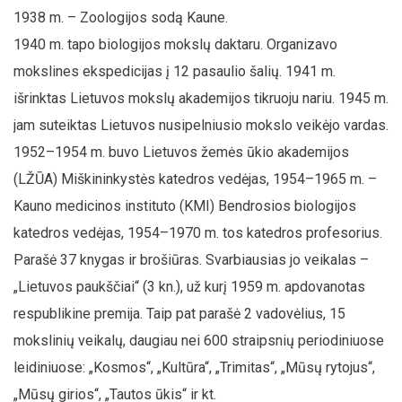
1938 m. – Zoologijos sodą Kaune.
1940 m. tapo biologijos mokslų daktaru. Organizavo
mokslines ekspedicijas į 12 pasaulio šalių. 1941 m.
išrinktas Lietuvos mokslų akademijos tikruoju nariu. 1945 m.
jam suteiktas Lietuvos nusipelniusio mokslo veikėjo vardas.
1952–1954 m. buvo Lietuvos žemės ūkio akademijos
(LŽŪA) Miškininkystės katedros vedėjas, 1954–1965 m. –
Kauno medicinos instituto (KMI) Bendrosios biologijos
katedros vedėjas, 1954–1970 m. tos katedros profesorius.
Parašė 37 knygas ir brošiūras. Svarbiausias jo veikalas –
„Lietuvos paukščiai“ (3 kn.), už kurį 1959 m. apdovanotas
respublikine premija. Taip pat parašė 2 vadovėlius, 15
mokslinių veikalų, daugiau nei 600 straipsnių periodiniuose
leidiniuose: „Kosmos“, „Kultūra“, „Trimitas“, „Mūsų rytojus“,
„Mūsų girios“, „Tautos ūkis“ ir kt.