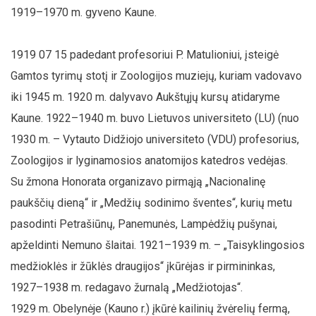
1919–1970 m. gyveno Kaune.
1919 07 15 padedant profesoriui P. Matulioniui, įsteigė
Gamtos tyrimų stotį ir Zoologijos muziejų, kuriam vadovavo
iki 1945 m. 1920 m. dalyvavo Aukštųjų kursų atidaryme
Kaune. 1922–1940 m. buvo Lietuvos universiteto (LU) (nuo
1930 m. – Vytauto Didžiojo universiteto (VDU) profesorius,
Zoologijos ir lyginamosios anatomijos katedros vedėjas.
Su žmona Honorata organizavo pirmąją „Nacionalinę
paukščių dieną“ ir „Medžių sodinimo šventes“, kurių metu
pasodinti Petrašiūnų, Panemunės, Lampėdžių pušynai,
apželdinti Nemuno šlaitai. 1921–1939 m. – „Taisyklingosios
medžioklės ir žūklės draugijos“ įkūrėjas ir pirmininkas,
1927–1938 m. redagavo žurnalą „Medžiotojas“.
1929 m. Obelynėje (Kauno r.) įkūrė kailinių žvėrelių fermą,