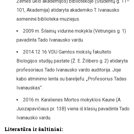
Žemės ūkio akademijos) bibliotekoje (Studentų g. 11–
101, Akademija) atidaryta akademiko T. Ivanausko
asmeninė biblioteka-muziejus.
2009 m. Šilainių vidurinė mokykla (Vėtrungės g. 1)
pavadinta Tado Ivanausko vardu.
2014 12 16 VDU Gamtos mokslų fakulteto
Biologijos studijų pastate (Ž. E. Žilibero g. 2) atidaryta
profesoriaus Tado Ivanausko vardo auditorija. Joje
kabo atminimo lenta su bareljefu: „Profesorius Tadas
Ivanauskas“.
2016 m. Karalienės Mortos mokyklos Kaune (A.
Juozapavičiaus pr. 13B) viena iš klasių pavadinta Tado
Ivanausko vardu.
Literatūra ir šaltiniai: