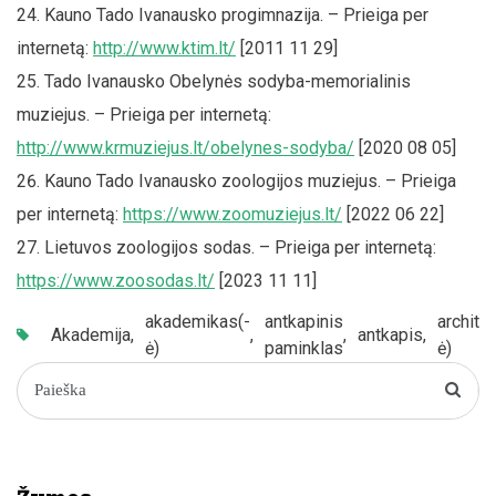
Kauno Tado Ivanausko progimnazija. – Prieiga per
internetą:
http://www.ktim.lt/
[2011 11 29]
Tado Ivanausko Obelynės sodyba-memorialinis
muziejus. – Prieiga per internetą:
http://www.krmuziejus.lt/obelynes-sodyba/
[2020 08 05]
Kauno Tado Ivanausko zoologijos muziejus. – Prieiga
per internetą:
https://www.zoomuziejus.lt/
[2022 06 22]
Lietuvos zoologijos sodas. – Prieiga per internetą:
https://www.zoosodas.lt/
[2023 11 11]
akademikas(-
antkapinis
archite
Akademija
,
,
,
antkapis
,
ė)
paminklas
ė)