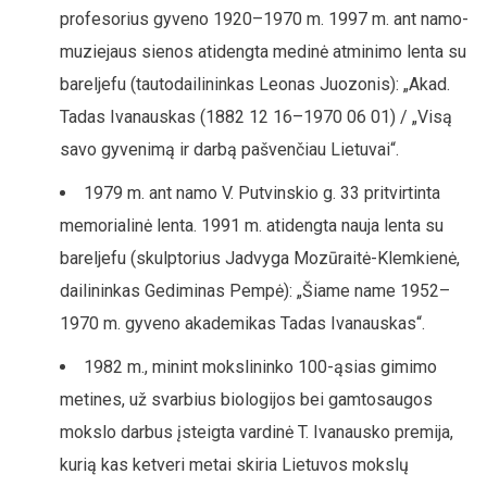
profesorius gyveno 1920–1970 m. 1997 m. ant namo-
muziejaus sienos atidengta medinė atminimo lenta su
bareljefu (tautodailininkas Leonas Juozonis): „Akad.
Tadas Ivanauskas (1882 12 16–1970 06 01) / „Visą
savo gyvenimą ir darbą pašvenčiau Lietuvai“.
1979 m. ant namo V. Putvinskio g. 33 pritvirtinta
memorialinė lenta. 1991 m. atidengta nauja lenta su
bareljefu (skulptorius Jadvyga Mozūraitė-Klemkienė,
dailininkas Gediminas Pempė): „Šiame name 1952–
1970 m. gyveno akademikas Tadas Ivanauskas“.
1982 m., minint mokslininko 100-ąsias gimimo
metines, už svarbius biologijos bei gamtosaugos
mokslo darbus įsteigta vardinė T. Ivanausko premija,
kurią kas ketveri metai skiria Lietuvos mokslų