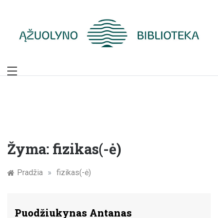
Skip
to
content
Žymūs Kauno
žmonės: atminimo
įamžinimas
Žyma:
fizikas(-ė)
Pradžia
»
fizikas(-ė)
Puodžiukynas Antanas