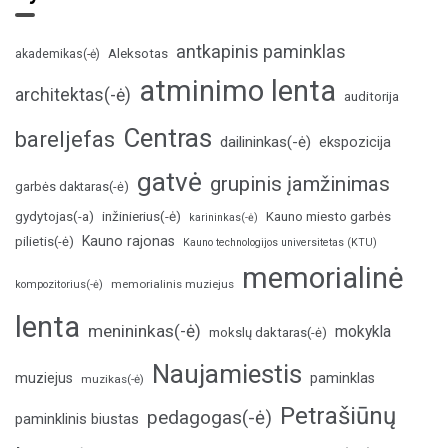
antkapinis paminklas
Aleksotas
akademikas(-ė)
atminimo lenta
architektas(-ė)
auditorija
Centras
bareljefas
dailininkas(-ė)
ekspozicija
gatvė
grupinis įamžinimas
garbės daktaras(-ė)
inžinierius(-ė)
gydytojas(-a)
Kauno miesto garbės
karininkas(-ė)
Kauno rajonas
pilietis(-ė)
Kauno technologijos universitetas (KTU)
memorialinė
memorialinis muziejus
kompozitorius(-ė)
lenta
menininkas(-ė)
mokykla
mokslų daktaras(-ė)
Naujamiestis
muziejus
paminklas
muzikas(-ė)
Petrašiūnų
pedagogas(-ė)
paminklinis biustas