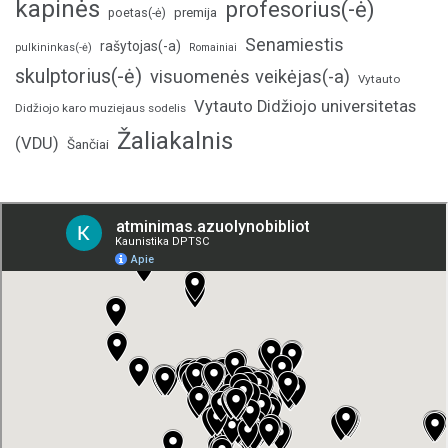
kapinės
profesorius(-ė)
poetas(-ė)
premija
Senamiestis
rašytojas(-a)
pulkininkas(-ė)
Romainiai
skulptorius(-ė)
visuomenės veikėjas(-a)
Vytauto
Vytauto Didžiojo universitetas
Didžiojo karo muziejaus sodelis
Žaliakalnis
(VDU)
Šančiai