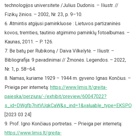
technologijos universitete /Julius Dudonis. – Iliustr. //
Fizikų žinios. – 2002, Nr. 23, p. 9–10.
Atmintis atgijusi paminkluose : Lietuvos partizaninės
kovos, tremties, tautinio atgimimo paminklų fotoalbumas. –
Kaunas, 2011. – P. 126.
Be batų per Rubikoną / Daiva Vilkelytė. – Iliustr. –
Bibliografija: 9 pavadinimai // Žmonės. Legendos. – 2022,
Nr. 1, p. 58–64.
Namas, kuriame 1929 – 1944 m. gyveno Ignas Končius. –
Prieiga per internetą:
https://www.limis.lt/greita-
paieska/perziura/-/exhibit/preview/60047022?
s_id=DWgfb7nitVUqkCaW&s_ind=1&valuable_type=EKSPON
[2023 03 24]
Prof. Igno Končiaus portretas. – Prieiga per internetą:
https://www.limis.lt/greita-