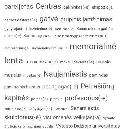
Centras
bareljefas
dailininkas(-ė)
ekspozicija
gatvė
grupinis įamžinimas
garbės daktaras(-ė)
inžinierius(-ė)
gydytojas(-a)
Kauno miesto garbės
karininkas(-ė)
Kauno rajonas
pilietis(-ė)
Kauno technologijos universitetas (KTU)
memorialinė
memorialinis muziejus
kompozitorius(-ė)
lenta
menininkas(-ė)
mokykla
mokslų daktaras(-ė)
Naujamiestis
muziejus
paminklas
muzikas(-ė)
Petrašiūnų
pedagogas(-ė)
paminklinis biustas
kapinės
profesorius(-ė)
poetas(-ė)
premija
Senamiestis
rašytojas(-a)
pulkininkas(-ė)
Romainiai
skulptorius(-ė)
visuomenės veikėjas(-a)
Vytauto
Vytauto Didžiojo universitetas
Didžiojo karo muziejaus sodelis