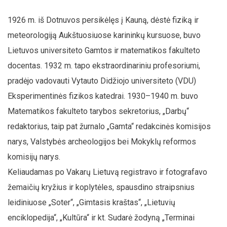
1926 m. iš Dotnuvos persikėlęs į Kauną, dėstė fiziką ir
meteorologiją Aukštuosiuose karininkų kursuose, buvo
Lietuvos universiteto Gamtos ir matematikos fakulteto
docentas. 1932 m. tapo ekstraordinariniu profesoriumi,
pradėjo vadovauti Vytauto Didžiojo universiteto (VDU)
Eksperimentinės fizikos katedrai. 1930–1940 m. buvo
Matematikos fakulteto tarybos sekretorius, „Darbų“
redaktorius, taip pat žurnalo „Gamta“ redakcinės komisijos
narys, Valstybės archeologijos bei Mokyklų reformos
komisijų narys.
Keliaudamas po Vakarų Lietuvą registravo ir fotografavo
žemaičių kryžius ir koplytėles, spausdino straipsnius
leidiniuose „Soter“, „Gimtasis kraštas“, „Lietuvių
enciklopedija“, „Kultūra“ ir kt. Sudarė žodyną „Terminai