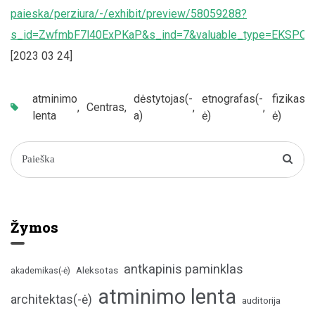
paieska/perziura/-/exhibit/preview/58059288?
s_id=ZwfmbF7l40ExPKaP&s_ind=7&valuable_type=EKSPO
[2023 03 24]
atminimo
dėstytojas(-
etnografas(-
fizikas(-
,
Centras
,
,
,
,
lenta
a)
ė)
ė)
Žymos
antkapinis paminklas
Aleksotas
akademikas(-ė)
atminimo lenta
architektas(-ė)
auditorija