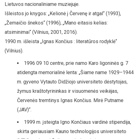
Lietuvos nacionaliniame muziejuje.
Išleistos jo knygos: „Kelionė į Červenę ir atgal“ (1993),
„Žemaičio šnekos“ (1996), „Mano eitasis kelias:
atsiminimai“ (Vilnius, 2001, 2016).
1990 m. išleista „Ignas Končius : literatūros rodyklė“
(Vilnius).
1996 09 10 centre, prie namo Karo ligoninės g. 7
atidengta memorialinė lenta: „Šiame name 1929–1944
m. gyveno Vytauto Didžiojo universiteto dėstytojas,
žymus kraštotyrininkas ir visuomenės veikėjas,
Červenės tremtinys Ignas Končius. Mirė Putname
(JAV)“.
1999 m. įsteigta Igno Končiaus vardinė stipendija,
skirta geriausiam Kauno technologijos universiteto