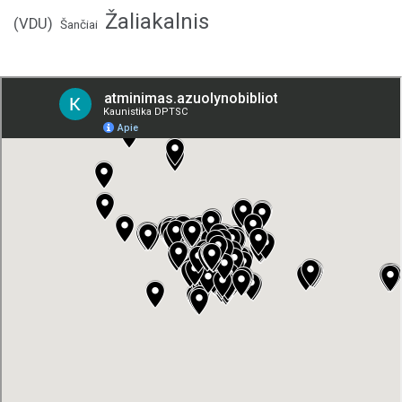
Žaliakalnis
(VDU)
Šančiai