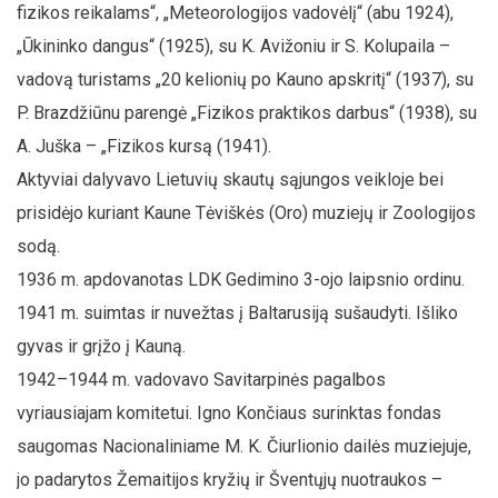
fizikos reikalams“, „Meteorologijos vadovėlį“ (abu 1924),
„Ūkininko dangus“ (1925), su K. Avižoniu ir S. Kolupaila –
vadovą turistams „20 kelionių po Kauno apskritį“ (1937), su
P. Brazdžiūnu parengė „Fizikos praktikos darbus“ (1938), su
A. Juška – „Fizikos kursą (1941).
Aktyviai dalyvavo Lietuvių skautų sąjungos veikloje bei
prisidėjo kuriant Kaune Tėviškės (Oro) muziejų ir Zoologijos
sodą.
1936 m. apdovanotas LDK Gedimino 3-ojo laipsnio ordinu.
1941 m. suimtas ir nuvežtas į Baltarusiją sušaudyti. Išliko
gyvas ir grįžo į Kauną.
1942–1944 m. vadovavo Savitarpinės pagalbos
vyriausiajam komitetui. Igno Končiaus surinktas fondas
saugomas Nacionaliniame M. K. Čiurlionio dailės muziejuje,
jo padarytos Žemaitijos kryžių ir Šventųjų nuotraukos –