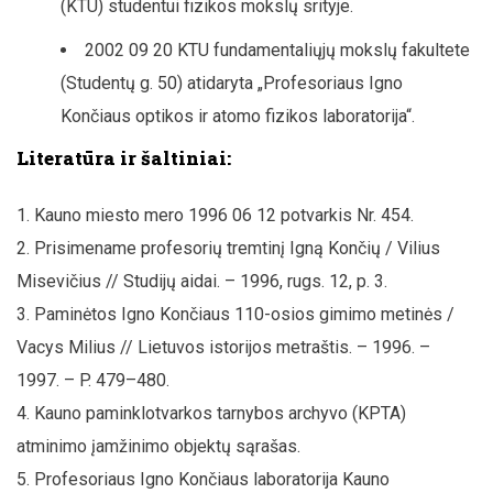
(KTU) studentui fizikos mokslų srityje.
2002 09 20 KTU fundamentaliųjų mokslų fakultete
(Studentų g. 50) atidaryta „Profesoriaus Igno
Končiaus optikos ir atomo fizikos laboratorija“.
Literatūra ir šaltiniai:
Kauno miesto mero 1996 06 12 potvarkis Nr. 454.
Prisimename profesorių tremtinį Igną Končių / Vilius
Misevičius // Studijų aidai. – 1996, rugs. 12, p. 3.
Paminėtos Igno Končiaus 110-osios gimimo metinės /
Vacys Milius // Lietuvos istorijos metraštis. – 1996. –
1997. – P. 479–480.
Kauno paminklotvarkos tarnybos archyvo (KPTA)
atminimo įamžinimo objektų sąrašas.
Profesoriaus Igno Končiaus laboratorija Kauno