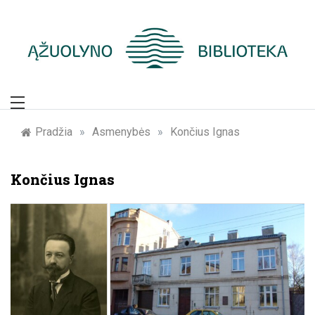
Skip
to
content
Žymūs Kauno
žmonės: atminimo
Pradžia
»
Asmenybės
»
Končius Ignas
įamžinimas
Končius Ignas