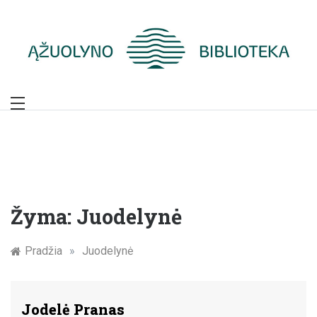
Skip
to
content
Žymūs Kauno
žmonės: atminimo
įamžinimas
Žyma:
Juodelynė
Pradžia
»
Juodelynė
Jodelė Pranas