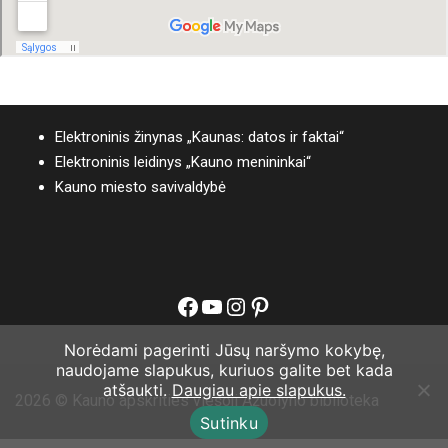
Elektroninis žinynas „Kaunas: datos ir faktai“
Elektroninis leidinys „Kauno menininkai“
Kauno miesto savivaldybė
Facebook
YouTube
Instagram
Pinterest
Norėdami pagerinti Jūsų naršymo kokybę,
naudojame slapukus, kuriuos galite bet kada
atšaukti.
Daugiau apie slapukus.
2026 © Kauno apskrities viešoji Ąžuolyno biblioteka
Sutinku