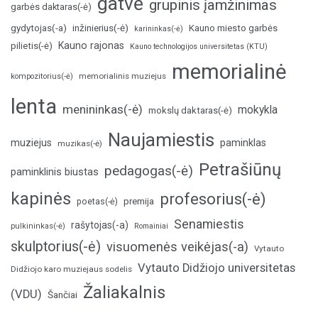
gatvė
grupinis įamžinimas
garbės daktaras(-ė)
inžinierius(-ė)
gydytojas(-a)
Kauno miesto garbės
karininkas(-ė)
Kauno rajonas
pilietis(-ė)
Kauno technologijos universitetas (KTU)
memorialinė
memorialinis muziejus
kompozitorius(-ė)
lenta
menininkas(-ė)
mokykla
mokslų daktaras(-ė)
Naujamiestis
muziejus
paminklas
muzikas(-ė)
Petrašiūnų
pedagogas(-ė)
paminklinis biustas
kapinės
profesorius(-ė)
poetas(-ė)
premija
Senamiestis
rašytojas(-a)
pulkininkas(-ė)
Romainiai
skulptorius(-ė)
visuomenės veikėjas(-a)
Vytauto
Vytauto Didžiojo universitetas
Didžiojo karo muziejaus sodelis
Žaliakalnis
(VDU)
Šančiai