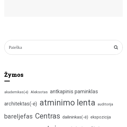
Žymos
antkapinis paminklas
Aleksotas
akademikas(-ė)
atminimo lenta
architektas(-ė)
auditorija
Centras
bareljefas
dailininkas(-ė)
ekspozicija