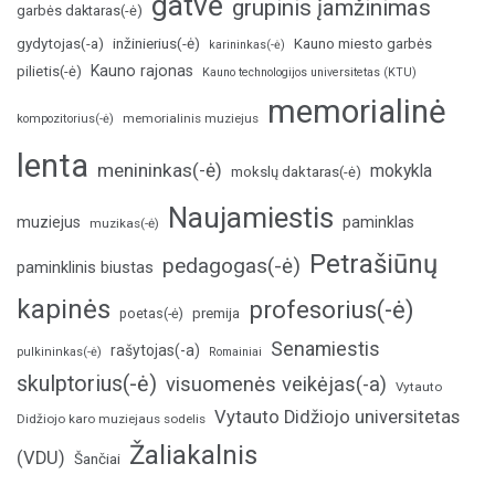
gatvė
grupinis įamžinimas
garbės daktaras(-ė)
inžinierius(-ė)
gydytojas(-a)
Kauno miesto garbės
karininkas(-ė)
Kauno rajonas
pilietis(-ė)
Kauno technologijos universitetas (KTU)
memorialinė
memorialinis muziejus
kompozitorius(-ė)
lenta
menininkas(-ė)
mokykla
mokslų daktaras(-ė)
Naujamiestis
muziejus
paminklas
muzikas(-ė)
Petrašiūnų
pedagogas(-ė)
paminklinis biustas
kapinės
profesorius(-ė)
poetas(-ė)
premija
Senamiestis
rašytojas(-a)
pulkininkas(-ė)
Romainiai
skulptorius(-ė)
visuomenės veikėjas(-a)
Vytauto
Vytauto Didžiojo universitetas
Didžiojo karo muziejaus sodelis
Žaliakalnis
(VDU)
Šančiai