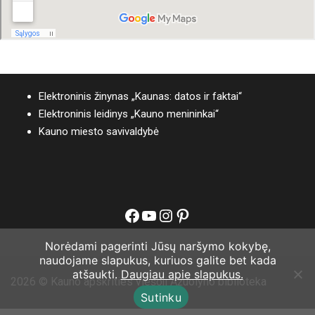
Elektroninis žinynas „Kaunas: datos ir faktai“
Elektroninis leidinys „Kauno menininkai“
Kauno miesto savivaldybė
Facebook
YouTube
Instagram
Pinterest
Norėdami pagerinti Jūsų naršymo kokybę,
naudojame slapukus, kuriuos galite bet kada
atšaukti.
Daugiau apie slapukus.
2026 © Kauno apskrities viešoji Ąžuolyno biblioteka
Sutinku