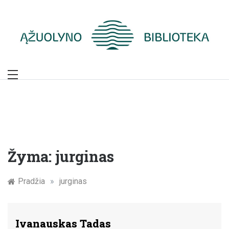
Skip
to
content
Žymūs Kauno
žmonės: atminimo
įamžinimas
Žyma:
jurginas
Pradžia
»
jurginas
Ivanauskas Tadas