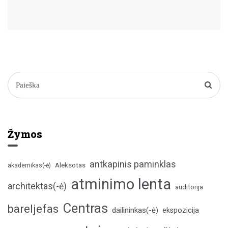
Žymos
antkapinis paminklas
Aleksotas
akademikas(-ė)
atminimo lenta
architektas(-ė)
auditorija
Centras
bareljefas
dailininkas(-ė)
ekspozicija