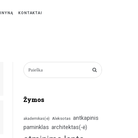
ŽINYNĄ
KONTAKTAI
Žymos
antkapinis
Aleksotas
akademikas(-ė)
paminklas
architektas(-ė)