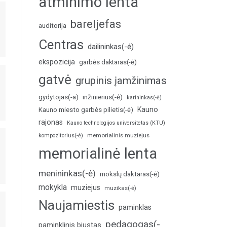
atminimo lenta
bareljefas
auditorija
Centras
dailininkas(-ė)
ekspozicija
garbės daktaras(-ė)
gatvė
grupinis įamžinimas
inžinierius(-ė)
gydytojas(-a)
karininkas(-ė)
Kauno
Kauno miesto garbės pilietis(-ė)
rajonas
Kauno technologijos universitetas (KTU)
memorialinis muziejus
kompozitorius(-ė)
memorialinė lenta
menininkas(-ė)
mokslų daktaras(-ė)
mokykla
muziejus
muzikas(-ė)
Naujamiestis
paminklas
pedagogas(-
paminklinis biustas