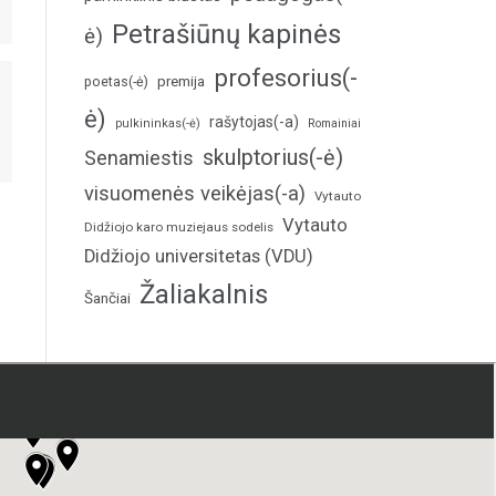
Petrašiūnų kapinės
ė)
profesorius(-
poetas(-ė)
premija
ė)
rašytojas(-a)
pulkininkas(-ė)
Romainiai
skulptorius(-ė)
Senamiestis
visuomenės veikėjas(-a)
Vytauto
Vytauto
Didžiojo karo muziejaus sodelis
Didžiojo universitetas (VDU)
Žaliakalnis
Šančiai