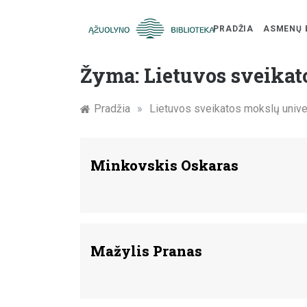
PRADŽIA
ASMENŲ 
Skip
Žymūs
to
Žyma:
Lietuvos sveikat
content
Kauno
Pradžia
»
Lietuvos sveikatos mokslų univ
žmonės:
atminimo
Minkovskis Oskaras
įamžinimas
Mažylis Pranas