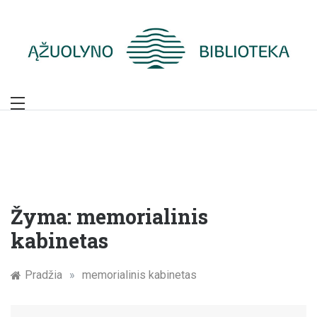
Skip
to
content
Žymūs Kauno
žmonės: atminimo
įamžinimas
Žyma:
memorialinis
kabinetas
Pradžia
»
memorialinis kabinetas