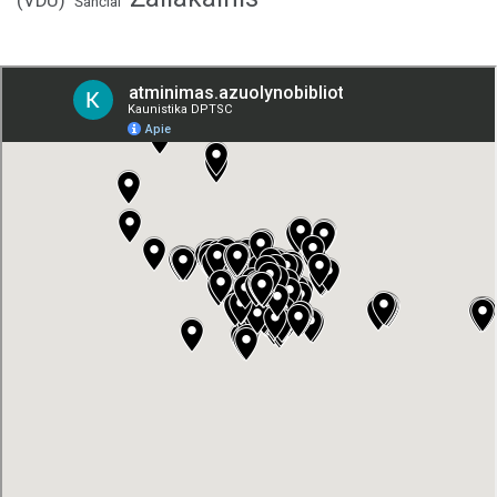
(VDU)
Šančiai