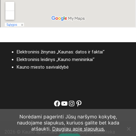
Elektroninis žinynas „Kaunas: datos ir faktai“
Elektroninis leidinys „Kauno menininkai“
Kauno miesto savivaldybė
Facebook
YouTube
Instagram
Pinterest
Norėdami pagerinti Jūsų naršymo kokybę,
naudojame slapukus, kuriuos galite bet kada
atšaukti.
Daugiau apie slapukus.
2026 © Kauno apskrities viešoji Ąžuolyno biblioteka