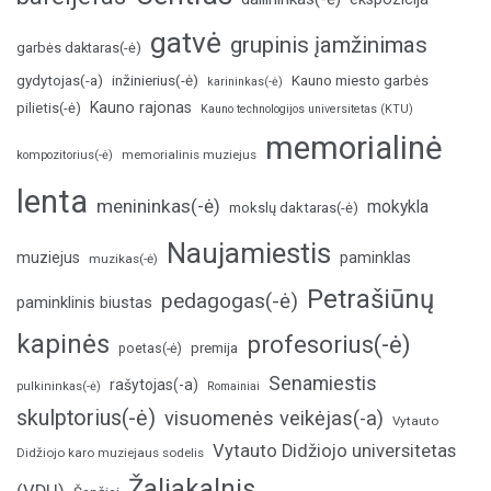
gatvė
grupinis įamžinimas
garbės daktaras(-ė)
inžinierius(-ė)
gydytojas(-a)
Kauno miesto garbės
karininkas(-ė)
Kauno rajonas
pilietis(-ė)
Kauno technologijos universitetas (KTU)
memorialinė
memorialinis muziejus
kompozitorius(-ė)
lenta
menininkas(-ė)
mokykla
mokslų daktaras(-ė)
Naujamiestis
muziejus
paminklas
muzikas(-ė)
Petrašiūnų
pedagogas(-ė)
paminklinis biustas
kapinės
profesorius(-ė)
poetas(-ė)
premija
Senamiestis
rašytojas(-a)
pulkininkas(-ė)
Romainiai
skulptorius(-ė)
visuomenės veikėjas(-a)
Vytauto
Vytauto Didžiojo universitetas
Didžiojo karo muziejaus sodelis
Žaliakalnis