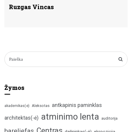
Ruzgas Vincas
Žymos
antkapinis paminklas
Aleksotas
akademikas(-ė)
atminimo lenta
architektas(-ė)
auditorija
Centras
bareljefas
dailininkas(-ė)
ekspozicija