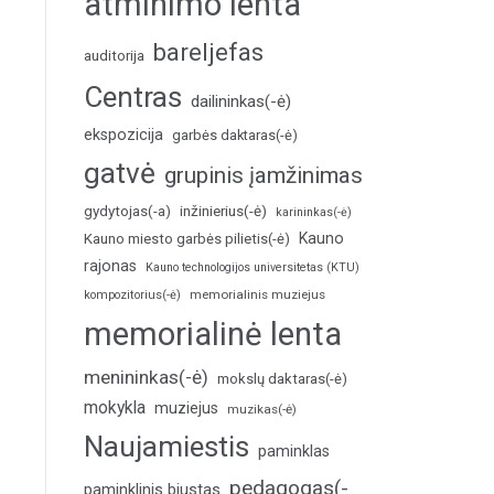
atminimo lenta
bareljefas
auditorija
Centras
dailininkas(-ė)
ekspozicija
garbės daktaras(-ė)
gatvė
grupinis įamžinimas
inžinierius(-ė)
gydytojas(-a)
karininkas(-ė)
Kauno
Kauno miesto garbės pilietis(-ė)
rajonas
Kauno technologijos universitetas (KTU)
memorialinis muziejus
kompozitorius(-ė)
memorialinė lenta
menininkas(-ė)
mokslų daktaras(-ė)
mokykla
muziejus
muzikas(-ė)
Naujamiestis
paminklas
pedagogas(-
paminklinis biustas