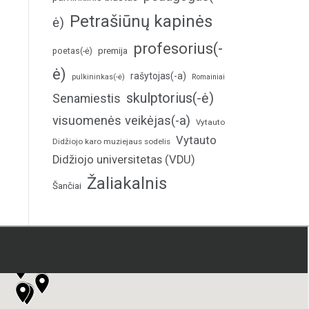
Petrašiūnų kapinės
ė)
profesorius(-
poetas(-ė)
premija
ė)
rašytojas(-a)
pulkininkas(-ė)
Romainiai
skulptorius(-ė)
Senamiestis
visuomenės veikėjas(-a)
Vytauto
Vytauto
Didžiojo karo muziejaus sodelis
Didžiojo universitetas (VDU)
Žaliakalnis
Šančiai