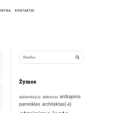
ŽINYNĄ
KONTAKTAI
Žymos
antkapinis
Aleksotas
akademikas(-ė)
paminklas
architektas(-ė)