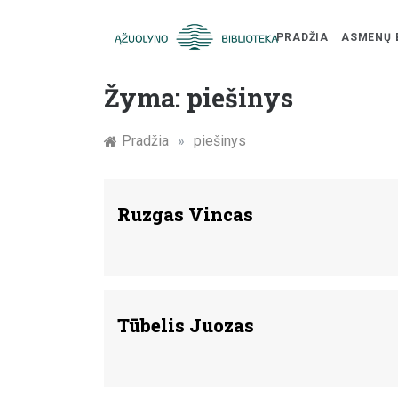
PRADŽIA
ASMENŲ 
Skip
Žymūs
to
Žyma:
piešinys
content
Kauno
Pradžia
»
piešinys
žmonės:
atminimo
Ruzgas Vincas
įamžinimas
Tūbelis Juozas